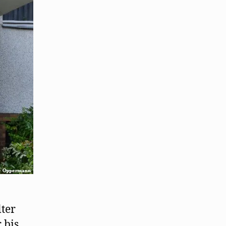
lter
 bis