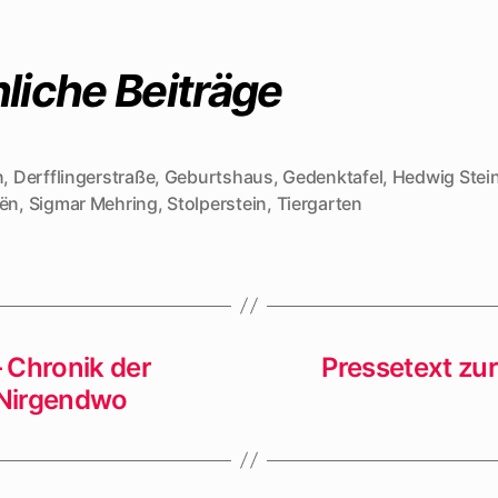
liche Beiträge
n
,
Derfflingerstraße
,
Geburtshaus
,
Gedenktafel
,
Hedwig Stei
rter
oën
,
Sigmar Mehring
,
Stolperstein
,
Tiergarten
 Chronik der
Pressetext zu
 Nirgendwo