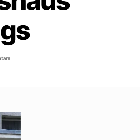
tshaus
ngs
zu
tare
Derfflingerstraße
3
–
Hier
stand
das
Geburtshaus
Walter
Mehrings