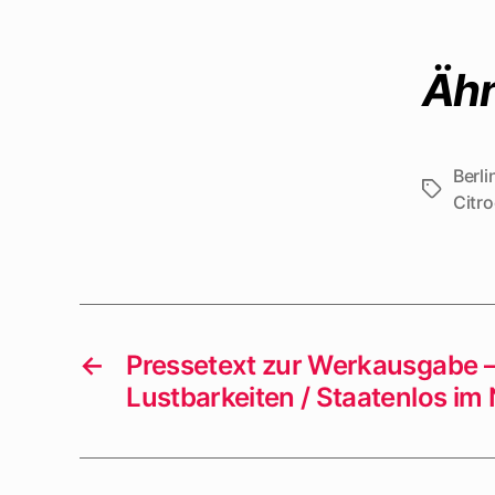
Ähn
Berli
Schlagwö
Citr
←
Pressetext zur Werkausgabe –
Lustbarkeiten / Staatenlos im