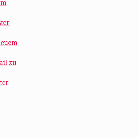
uem
ster
 neuem
ail zu
ter