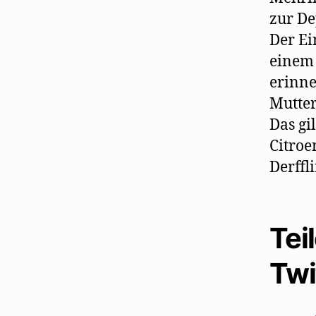
zur De
Der Ei
einem 
erinne
Mutter
Das gi
Citroe
Derffl
Tei
Twi