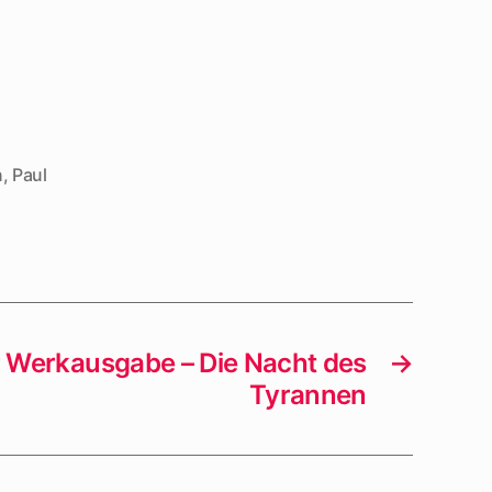
n
,
Paul
r Werkausgabe – Die Nacht des
→
Tyrannen