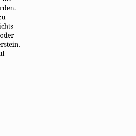
orden.
zu
ichts
 oder
rstein.
ul