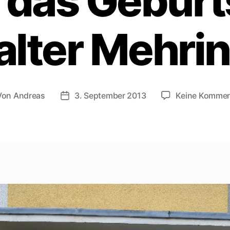
 das Gebur
lter Mehri
Von
Andreas
3. September 2013
Keine Kommen
tragsautor
Beitragsdatum