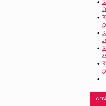
K
F
K
g
K
F
K
s
K
g
GEFÄ