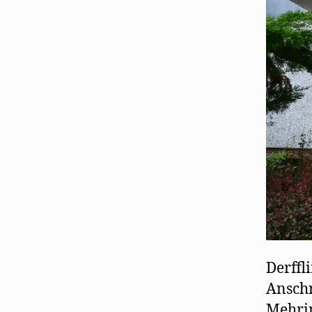
Derffl
Anschr
Mehrin