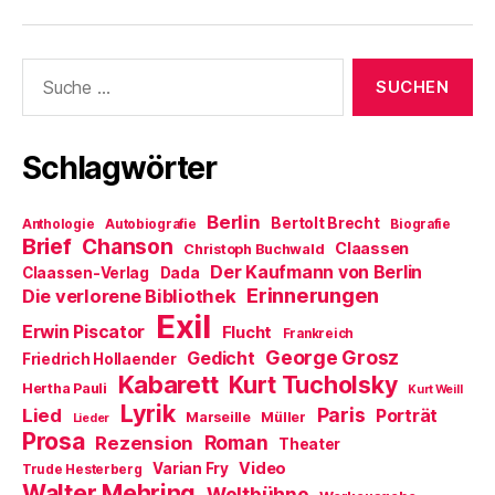
s
ö
e
e
f
t
f
n
n
f
e
f
s
d
n
r
n
t
e
e
Suche
g
e
e
n
t
e
t
r
(
)
nach:
ö
)
g
W
f
e
i
f
ö
r
n
f
d
e
f
i
Schlagwörter
t
n
n
)
e
n
t
e
)
u
Berlin
Bertolt Brecht
Anthologie
Autobiografie
Biografie
e
m
Brief
Chanson
Claassen
Christoph Buchwald
F
e
Der Kaufmann von Berlin
Claassen-Verlag
Dada
n
Erinnerungen
Die verlorene Bibliothek
s
t
Exil
e
Erwin Piscator
Flucht
Frankreich
r
George Grosz
g
Gedicht
Friedrich Hollaender
e
Kabarett
Kurt Tucholsky
ö
Hertha Pauli
Kurt Weill
f
Lyrik
Paris
Lied
f
Porträt
Marseille
Müller
Lieder
n
Prosa
Roman
Rezension
e
Theater
t
Video
Varian Fry
Trude Hesterberg
)
Walter Mehring
Weltbühne