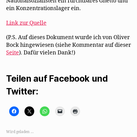
Nationalsozialisten ein furchtbares Ghetto und
ein Konzentrationslager ein.
Link zur Quelle
(P.S. Auf dieses Dokument wurde ich von Oliver
Bock hingewiesen (siehe Kommentar auf dieser
Seite
). Dafür vielen Dank!)
Teilen auf Facebook und
Twitter:
K
K
K
K
K
l
l
l
l
l
i
i
i
i
i
c
c
c
c
c
k
k
k
k
k
,
e
e
e
e
Wird geladen …
u
,
n
n
n