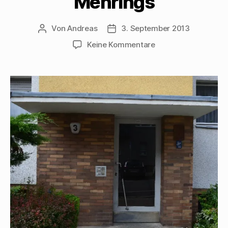
Mehrings
Von
Andreas
3. September 2013
Beitragsautor
Beitragsdatum
zu
Keine Kommentare
Derfflingerstraße
3
–
Hier
stand
das
Geburtshaus
Walter
Mehrings