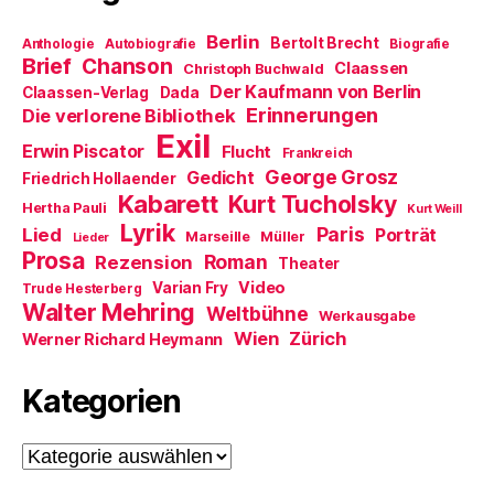
)
u
e
m
Berlin
Bertolt Brecht
Anthologie
Autobiografie
Biografie
F
Brief
Chanson
e
Claassen
Christoph Buchwald
n
Der Kaufmann von Berlin
Claassen-Verlag
Dada
s
t
Erinnerungen
Die verlorene Bibliothek
e
Exil
r
Erwin Piscator
Flucht
g
Frankreich
e
George Grosz
Gedicht
Friedrich Hollaender
ö
f
Kabarett
Kurt Tucholsky
Hertha Pauli
f
Kurt Weill
n
Lyrik
Paris
Lied
Porträt
Marseille
e
Müller
Lieder
t
Prosa
Roman
Rezension
Theater
)
Video
Varian Fry
Trude Hesterberg
Walter Mehring
Weltbühne
Werkausgabe
Wien
Zürich
Werner Richard Heymann
Kategorien
Kategorien