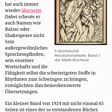
n
hat auch immer
s
t
wieder
übersetzt
.
e
r
Dabei scheute er
g
e
auch Namen wie
ö
f
Balzac oder
f
n
Shakespeare nicht.
e
t
Sein
)
außergewöhnliches
Französische
Sprachempfinden,
Revolutionslieder, Band 1
der Malik-Bücherei
sein enormer
Wortschaftz und die
Fähigkeit selbst die schwierigsten Stoffe in
Rhythmen zum Schwingen zu bringen,
ermöglichten ihm bemerkenswerte
Übersetzungen.
Ein kleiner Band von 1924 mit nicht einmal 65
Seiten ist eines der so entstandenen Bücher.