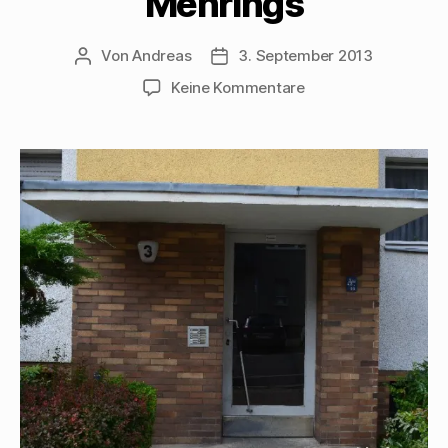
Mehrings
Von
Andreas
3. September 2013
Beitragsautor
Beitragsdatum
zu
Keine Kommentare
Derfflingerstraße
3
–
Hier
stand
das
Geburtshaus
Walter
Mehrings