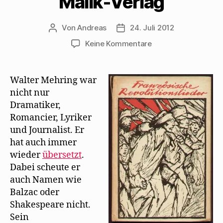
Malik-Verlag
Von
Andreas
24. Juli 2012
Beitragsautor
Beitragsdatum
zu
Keine Kommentare
Mehrings
Übersetzung
französischer
Walter Mehring war
Revolutionslieder
nicht nur
im
Dramatiker,
Malik-
Romancier, Lyriker
Verlag
und Journalist. Er
hat auch immer
wieder
übersetzt
.
Dabei scheute er
auch Namen wie
Balzac oder
Shakespeare nicht.
Sein