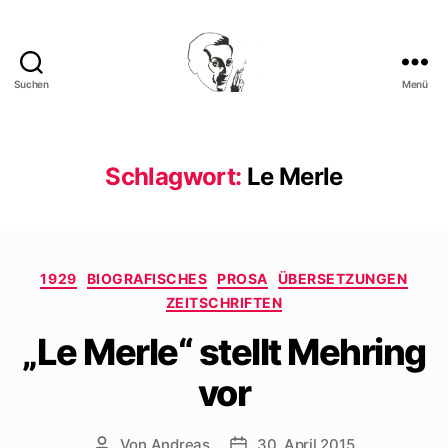
Suchen
Menü
Walter
Mehring
Schlagwort:
Le Merle
Kategorien
1929
BIOGRAFISCHES
PROSA
ÜBERSETZUNGEN
ZEITSCHRIFTEN
„Le Merle“ stellt Mehring
vor
Von
Andreas
30. April 2015
Beitragsautor
Beitragsdatum