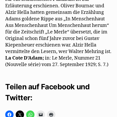
Erläuterung erschienen. Oliver Bournac und
Alzir Hella hatten gemeinsam die Erzählung
Adams goldene Rippe aus „In Menschenhaut
Aus Menschenhaut Um Menschenhaut herum“
für die Zeitschrift „Le Merle“ übersetzt, die im
Original schon fünf Jahre zuvor bei Gustav
Kiepenheuer erschienen war. Alzir Hella
vermittelte den Lesern, wer Walter Mehring ist.
La Cote D’Adam;
in: Le Merle, Nummer 21
(Nouvelle série) vom 27. September 1929; S. 7.)
Teilen auf Facebook und
Twitter:
K
K
K
K
K