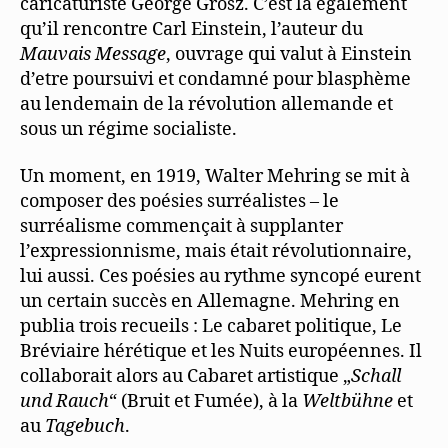
caricaturiste George Grosz. C’est là également
qu’il rencontre Carl Einstein, l’auteur du
Mauvais Message
, ouvrage qui valut à Einstein
d’etre poursuivi et condamné pour blasphème
au lendemain de la révolution allemande et
sous un régime socialiste.
Un moment, en 1919, Walter Mehring se mit à
composer des poésies surréalistes – le
surréalisme commençait à supplanter
l’expressionnisme, mais était révolutionnaire,
lui aussi. Ces poésies au rythme syncopé eurent
un certain succès en Allemagne. Mehring en
publia trois recueils : Le cabaret politique, Le
Bréviaire hérétique et les Nuits européennes. Il
collaborait alors au Cabaret artistique „
Schall
und Rauch
“ (Bruit et Fumée), à la
Weltbühne
et
au
Tagebuch
.