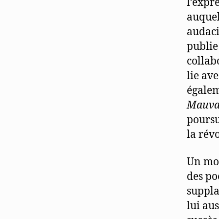
l’expr
auquel
audac
publie
collab
lie av
égalem
Mauva
poursu
la rév
Un mom
des po
suppla
lui au