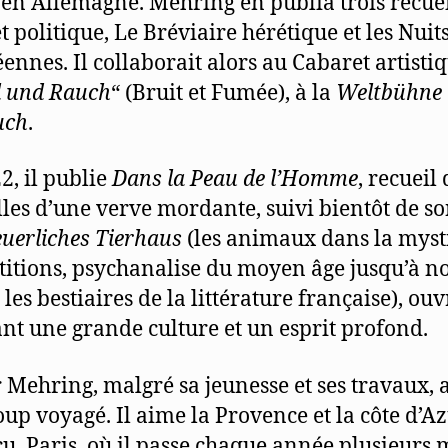
 en Allemagne. Mehring en publia trois recuei
t politique, Le Bréviaire hérétique et les Nuit
ennes. Il collaborait alors au Cabaret artisti
l und Rauch
“ (Bruit et Fumée), à la
Weltbühne
uch
.
2, il publie
Dans la Peau de l’Homme
, recueil 
les d’une verve mordante, suivi bientôt de s
uerliches Tierhaus
(les animaux dans la myst
titions, psychanalise du moyen âge jusqu’à n
les bestiaires de la littérature française), ou
nt une grande culture et un esprit profond.
 Mehring, malgré sa jeunesse et ses travaux, a
up voyagé. Il aime la Provence et la côte d’A
écu. Paris, où il passe chaque année plusieurs 