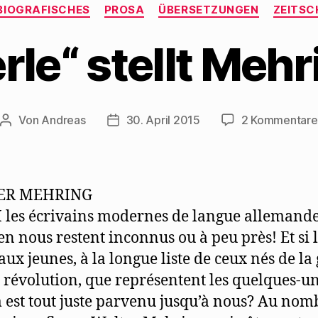
Kategorien
BIOGRAFISCHES
PROSA
ÜBERSETZUNGEN
ZEITSC
rle“ stellt Mehr
Von
Andreas
30. April 2015
2 Kommentare
Beitragsautor
Beitragsdatum
ER MEHRING
les écrivains modernes de langue allemande
n nous restent inconnus ou à peu près! Et si 
aux jeunes, à la longue liste de ceux nés de la
a révolution, que représentent les quelques-u
 est tout juste parvenu jusqu’à nous? Au nom