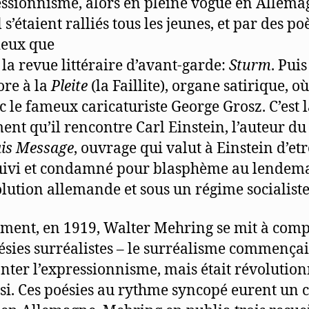
essionnisme, alors en pleine vogue en Allema
 s’étaient ralliés tous les jeunes, et par des p
ieux que
 la revue littéraire d’avant-garde:
Sturm
. Puis
ore à la
Pleite
(la Faillite), organe satirique, où 
ec le fameux caricaturiste George Grosz. C’est 
ent qu’il rencontre Carl Einstein, l’auteur du
is Message
, ouvrage qui valut à Einstein d’etr
ivi et condamné pour blasphème au lendem
olution allemande et sous un régime socialiste
ent, en 1919, Walter Mehring se mit à com
ésies surréalistes – le surréalisme commençai
nter l’expressionnisme, mais était révolution
ssi. Ces poésies au rythme syncopé eurent un 