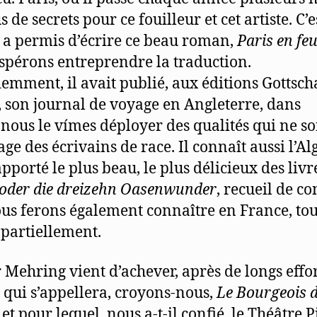
s de secrets pour ce fouilleur et cet artiste. C’e
i a permis d’écrire ce beau roman,
Paris en fe
spérons entreprendre la traduction.
emment, il avait publié, aux éditions Gottsch
, son journal de voyage en Angleterre, dans
 nous le vímes déployer des qualités qui ne s
ge des écrivains de race. Il connaît aussi l’Alg
pporté le plus beau, le plus délicieux des livr
 oder die dreizehn
Oasenwunder
, recueil de co
us ferons également connaître en France, tou
partiellement.
 Mehring vient d’achever, après de longs effor
qui s’appellera, croyons-nous,
Le Bourgeois 
, et pour lequel, nous a-t-il confié, le Théâtre 