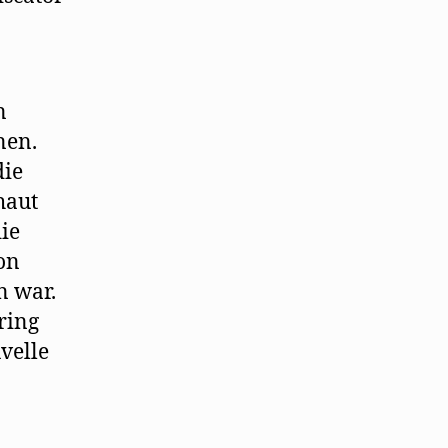
n
nen.
die
haut
ie
hon
n war.
ring
velle