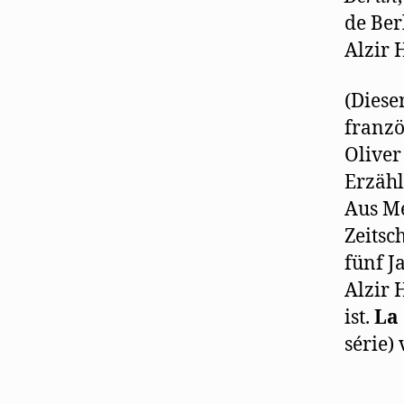
de Ber
Alzir 
(Diese
franzö
Oliver
Erzäh
Aus M
Zeitsc
fünf J
Alzir 
ist.
La
série)