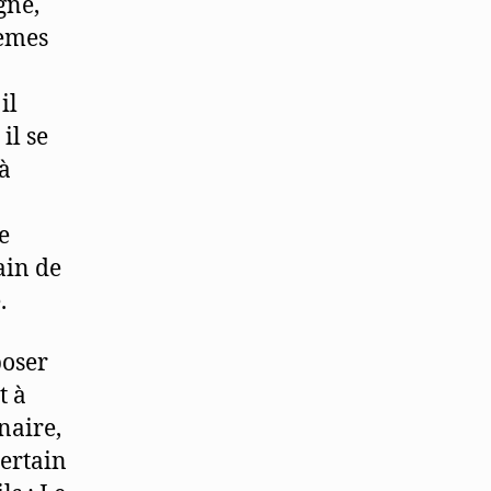
gne,
oèmes
 il
il se
là
e
ain de
.
poser
t à
naire,
certain