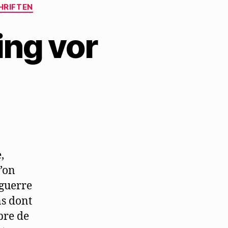
HRIFTEN
ing vor
zu
„Le
Merle“
stellt
Mehring
vor
,
l’on
 guerre
ns dont
bre de