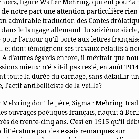
rniers, figure Walter Mehring, qui eût pourta
 de notre part une attention particulière rien
on admirable traduction des Contes drôlatiqu
 dans le langage allemand du seizième siècle,
 pour l’amour qu’il porte aux lettres français
l et dont témoignent ses travaux relatifs à no
. A d’autres égards encore, il méritait que nou
ions mieux: n’était-il pas resté, en août 1914,
t toute la durée du carnage, sans défaillir u
 l’actif antibelliciste de la veille?
 Melzring dont le père, Sigmar Mehring, trad
des ouvrages poétiques français, naquit à Berl
près de trente-cinq ans. C’est en 1915 qu’il déb
a littérature par des essais remarqués sur