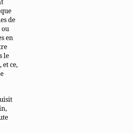
nt
 que
es de
 ou
es en
tre
s le
 et ce,
ne
uisit
in,
ute