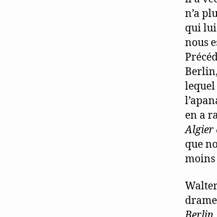
n’a plu
qui lu
nous e
Précéd
Berlin
lequel
l’apana
en a ra
Algier
que no
moins 
Walter
drame 
Berlin