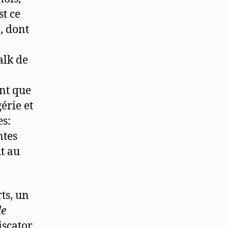
st ce
u
, dont
alk de
ont que
érie et
es:
ntes
t au
ts, un
de
Piscator