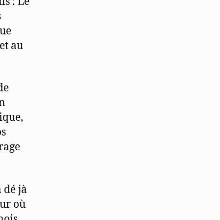
ls : Le
s
que
et au
de
on
ique,
os
vrage
 dé jà
zur où
mois,