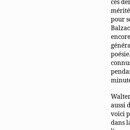
ces de
mérité
pour s
Balzac
encore
généra
poésie
connuss
pendan
minute,
Walter
aussi 
voici 
dans l