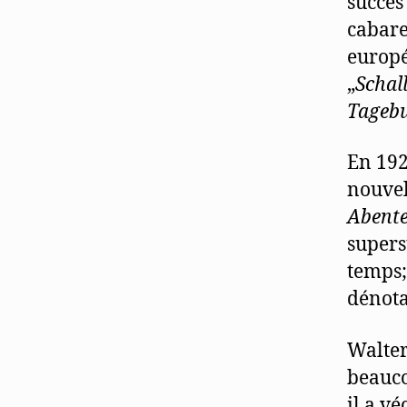
succès
cabare
europé
„
Schal
Tageb
En 192
nouvel
Abente
supers
temps; 
dénota
Walter
beauco
il a v