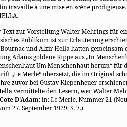
lin travaille à une mise en scène prodigieuse.
HELLA.
r Text zur Vorstellung Walter Mehrings für ei
sisches Publikum ist zur Erläuterung erschie
 Bournac und Alzir Hella hatten gemeinsam 
lung Adams goldene Rippe aus „In Menschen
enschenhaut Um Menschenhaut herum“ für d
hrift „Le Merle“ übersetzt, die im Original sc
ahre zuvor bei Gustav Kiepenheuer erschiene
Hella vermittelte den Lesern, wer Walter Meh
 Cote D’Adam;
in: Le Merle, Nummer 21 (Nou
 vom 27. September 1929; S. 7.)