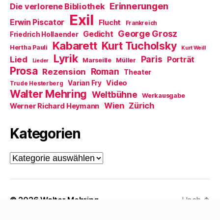
Erinnerungen
r
Die verlorene Bibliothek
g
Exil
e
Erwin Piscator
Flucht
Frankreich
ö
f
George Grosz
Gedicht
Friedrich Hollaender
f
Kabarett
n
Kurt Tucholsky
Hertha Pauli
Kurt Weill
e
Lyrik
t
Paris
Lied
Porträt
Marseille
Müller
Lieder
)
Prosa
Roman
Rezension
Theater
Video
Varian Fry
Trude Hesterberg
Walter Mehring
Weltbühne
Werkausgabe
Wien
Zürich
Werner Richard Heymann
Kategorien
Kategorien
© 2026
Walter Mehring
Hoch
↑