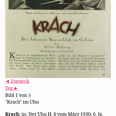
◄ Zurueck
Vor ►
Bild 1 von 5
"Krach" im Uhu
Krach
;
in: Der Uhu H. 6 vom März 1930; 6. Jg.