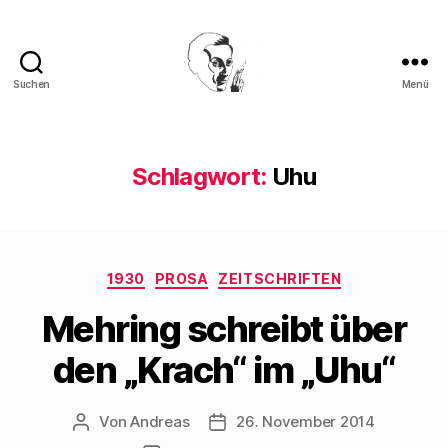
Suchen
Menü
Walter
Mehring
Schlagwort:
Uhu
Kategorien
1930
PROSA
ZEITSCHRIFTEN
Mehring schreibt über
den „Krach“ im „Uhu“
Von
Andreas
26. November 2014
Beitragsautor
Beitragsdatum