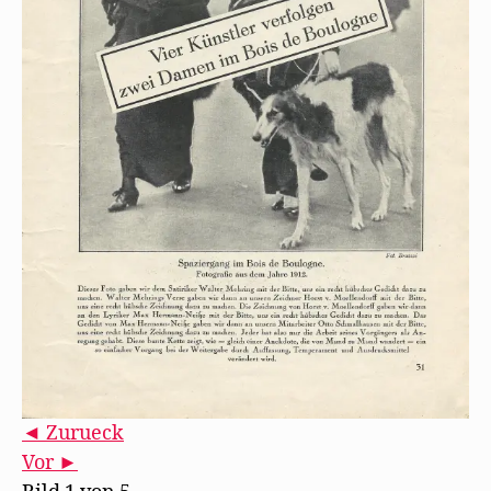
◄ Zurueck
Vor ►