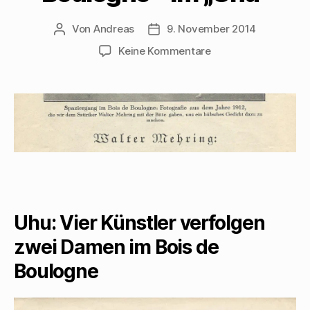
Von
Andreas
9. November 2014
Beitragsautor
Beitragsdatum
zu
Keine Kommentare
Vier
Künstler
verfolgen
zwei
Damen
im
Bois
de
Boulogne
–
im
Uhu: Vier Künstler verfolgen
„Uhu“
zwei Damen im Bois de
Boulogne