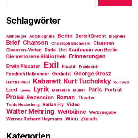
e
f
i
t
n
n
)
e
n
t
e
Schlagwörter
)
u
e
m
F
Berlin
e
Bertolt Brecht
Anthologie
Autobiografie
Biografie
n
Brief
Chanson
Claassen
Christoph Buchwald
s
t
Der Kaufmann von Berlin
Claassen-Verlag
Dada
e
Erinnerungen
r
Die verlorene Bibliothek
g
Exil
e
Erwin Piscator
Flucht
Frankreich
ö
f
George Grosz
Gedicht
Friedrich Hollaender
f
Kabarett
n
Kurt Tucholsky
Hertha Pauli
Kurt Weill
e
Lyrik
t
Paris
Lied
Porträt
Marseille
Müller
Lieder
)
Prosa
Roman
Rezension
Theater
Video
Varian Fry
Trude Hesterberg
Walter Mehring
Weltbühne
Werkausgabe
Wien
Zürich
Werner Richard Heymann
Kategorien