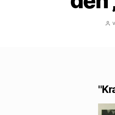
den 
Bei
"Kr