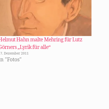
Helmut Hahn malte Mehring für Lutz
Görners „Lyrik für alle“
17. Dezember 2011
In "Fotos"