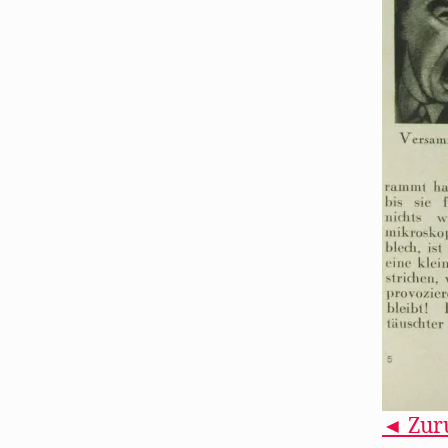
◄ Zur