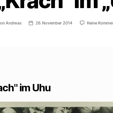
„Krach“ im 
Von
Andreas
26. November 2014
Keine Komme
tragsautor
Beitragsdatum
ach" im Uhu