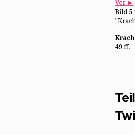
Vor ►
Bild 5
"Krac
Krach
49 ff.
Tei
Twi