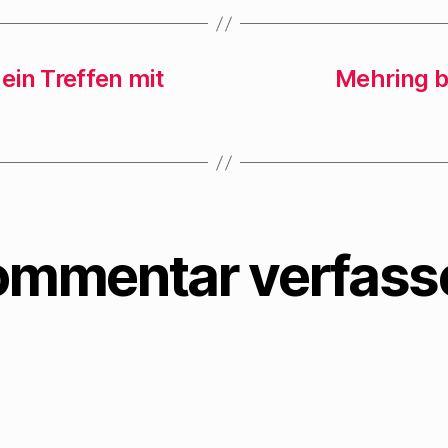
ö
f
f
n
e
 ein Treffen mit
Mehring b
t
)
ommentar verfass