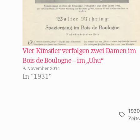
n
n
e
u
e
m
F
e
n
s
t
e
r
Vier Künstler verfolgen zwei Damen im
g
e
Bois de Boulogne – im „Uhu“
ö
f
9. November 2014
f
n
In "1931"
e
t
)
1930
Schlagwö
Zeits