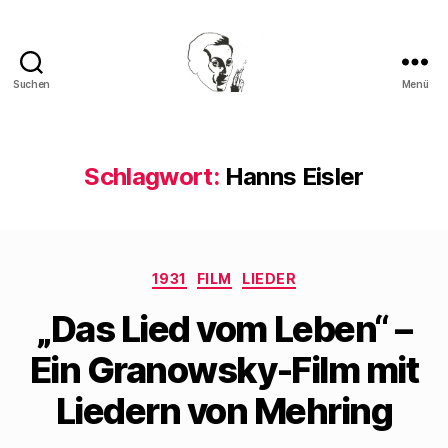
Suchen
Menü
Walter
Mehring
Schlagwort:
Hanns Eisler
Kategorien
1931
FILM
LIEDER
„Das Lied vom Leben“ –
Ein Granowsky-Film mit
Liedern von Mehring