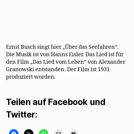
e
ö
f
f
n
e
t
)
Ernst Busch singt hier „Über das Seefahren“.
Die Musik ist von Hanns Eisler. Das Lied ist für
den Film „Das Lied vom Leben“ von Alexander
Granowski entstanden. Der Film ist 1931
produziert worden.
Teilen auf Facebook und
Twitter:
K
K
K
K
K