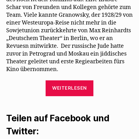
Schar von Freunden und Kollegen gehörte zum
Team. Viele kannte Granowsky, der 1928/29 von
einer Westeuropa-Reise nicht mehr in die
Sowjetunion zurückkehrte von Max Reinhardts
„Deutschem Theater“ in Berlin, wo er an
Revuesn mitwirkte. Der russische Jude hatte
zuvor in Petrograd und Moskau ein jiddisches
Theater geleitet und erste Regiearbeiten fürs
Kino übernommen.
„„Das
WEITERLESEN
Lied
vom
Leben“
Teilen auf Facebook und
–
Ein
Twitter:
Granowsky-