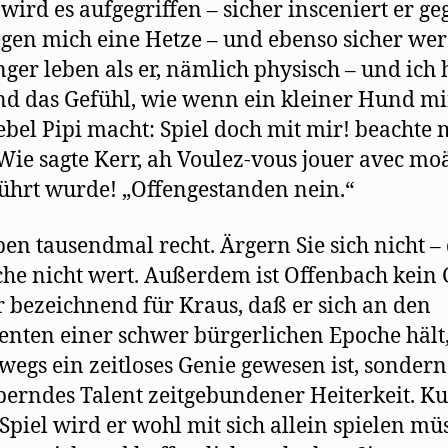
 wird es aufgegriffen – sicher insceniert er ge
gen mich eine Hetze – und ebenso sicher we
nger leben als er, nämlich physisch – und ich
d das Gefühl, wie wenn ein kleiner Hund mi
iebel Pipi macht: Spiel doch mit mir! beachte 
Wie sagte Kerr, ah Voulez-vous jouer avec mo
ührt wurde! „Offengestanden nein.“
ben tausendmal recht. Ärgern Sie sich nicht – 
che nicht wert. Außerdem ist Offenbach kein G
hr bezeichnend für Kraus, daß er sich an den
nten einer schwer bürgerlichen Epoche hält,
wegs ein zeitloses Genie gewesen ist, sondern
erndes Talent zeitgebundener Heiterkeit. Ku
 Spiel wird er wohl mit sich allein spielen mü