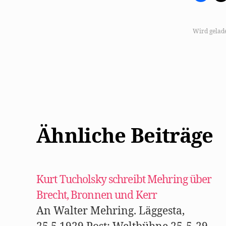
i
c
k
,
u
Wird gelad
m
a
u
f
F
a
c
e
b
o
o
k
z
u
Ähnliche Beiträge
t
e
i
l
e
n
(
W
Kurt Tucholsky schreibt Mehring über
i
r
Brecht, Bronnen und Kerr
d
i
n
An Walter Mehring. Läggesta,
n
e