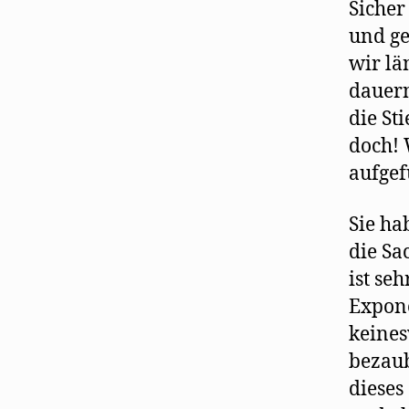
Sicher
und ge
wir lä
dauern
die St
doch! 
aufgef
Sie ha
die Sa
ist se
Expone
keines
bezaub
dieses