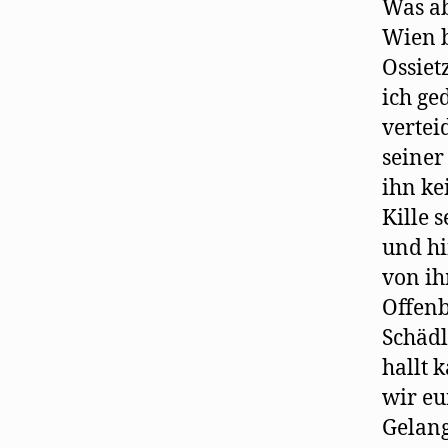
Was ab
Wien b
Ossiet
ich ge
vertei
seiner
ihn ke
Kille 
und hi
von ih
Offenb
Schädl
hallt 
wir eu
Gelang