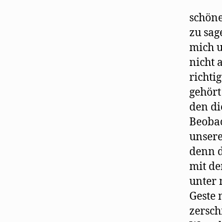
schöne
zu sag
mich u
nicht 
richti
gehört
den di
Beobac
unsere
denn d
mit de
unter 
Geste 
zersch