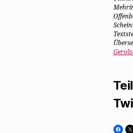
Mehrin
Offenb
Scheinw
Textst
Überse
Gerols
Tei
Twi
K
l