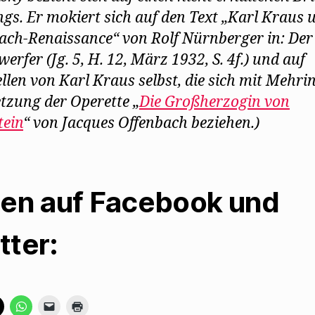
gs. Er mokiert sich auf den Text „Karl Kraus 
ach-Renaissance“ von Rolf Nürnberger in: Der
erfer (Jg. 5, H. 12, März 1932, S. 4f.) und auf
ellen von Karl Kraus selbst, die sich mit Mehri
tzung der Operette „
Die Großherzogin von
tein
“ von Jacques Offenbach beziehen.)
len auf Facebook und
tter:
K
K
K
K
l
l
l
l