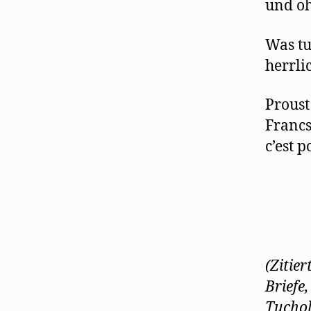
und oh
Was tu
herrlic
Proust
Francs
c’est p
(Zitie
Briefe
Tuchol