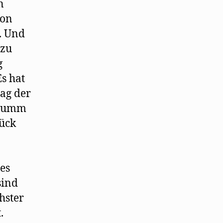
n
von
t. Und
 zu
g
Es hat
mag der
r dumm
tück
 es
sind
hster
.