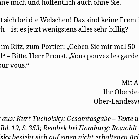
ne mich und hoffentlich auch ohne Sie.
t sich bei die Welschen! Das sind keine Frem
h – ist es jetzt wenigstens alles sehr billig?
 im Ritz, zum Portier: „Geben Sie mir mal 50
!“ – Bitte, Herr Proust. „Vous pouvez les garde
our vous.“
Mit A
Ihr Oberde
Ober-Landesve
rt aus: Kurt Tucholsky: Gesamtasgabe – Texte 
, Bd. 19, S. 353; Reinbek bei Hamburg: Rowohlt
sky bezieht sich auf einen nicht erhaltenen Bri