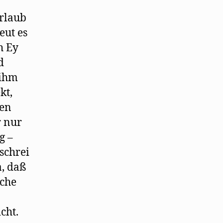
erlaub
eut es
h Ey
d
 ihm
kt,
hen
r nur
g –
schrei
a, daß
sche
cht.