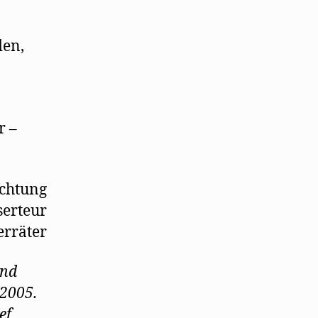
den,
r –
chtung
serteur
rräter
und
 2005.
ef