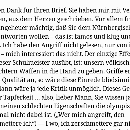
n Dank für Ihren Brief. Sie haben mir, mit V
en, aus dem Herzen geschrieben. Vor allem fr
ngeheuer mächtig, daß Sie dem Nürnbergisc
antworten wollen – das ist famos und klug un
g. Ich habe den Angriff nicht gelesen, nur von
 – mich interessiert das nicht. Der einzige Effe
eser Schulmeister ausübt, ist: unsern völkisc
htern Waffen in die Hand zu geben. Griffe e
 Qualität an, so wäre diese Einrede blödsinni
ann wäre ja jede Kritik unmöglich. Dieses Ge
r Tapferkeit … also, lieber Mann, Sie wissen j
meinen schlechten Eigenschaften die olympi
mal nicht dabei ist. („Wer mich angreift, den
mettere ich“) — I wo, ich zerschmettere gar ni