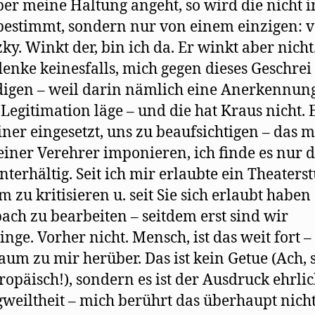
er meine Haltung angeht, so wird die nicht i
estimmt, sondern nur von einem einzigen: 
zky. Winkt der, bin ich da. Er winkt aber nich
denke keinesfalls, mich gegen dieses Geschrei
digen – weil darin nämlich eine Anerkennun
 Legitimation läge – und die hat Kraus nicht. 
iner eingesetzt, uns zu beaufsichtigen – das 
seiner Verehrer imponieren, ich finde es nu
nterhältig. Seit ich mir erlaubte ein Theaters
m zu kritisieren u. seit Sie sich erlaubt haben
ach zu bearbeiten – seitdem erst sind wir
inge. Vorher nicht. Mensch, ist das weit fort –
kaum zu mir herüber. Das ist kein Getue (Ach, 
ropäisch!), sondern es ist der Ausdruck ehrlic
weiltheit – mich berührt das überhaupt nicht