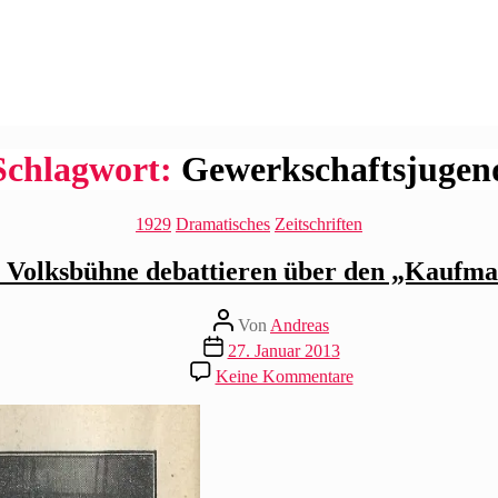
Schlagwort:
Gewerkschaftsjugen
Kategorien
1929
Dramatisches
Zeitschriften
r Volksbühne debattieren über den „Kaufma
Beitragsautor
Von
Andreas
Beitragsdatum
27. Januar 2013
zu
Keine Kommentare
Mitglieder
der
Volksbühne
debattieren
über
den