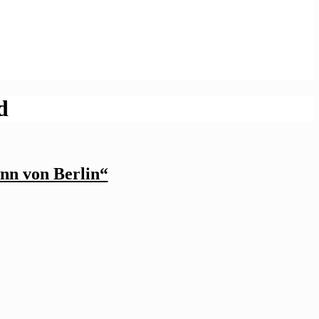
d
nn von Berlin“