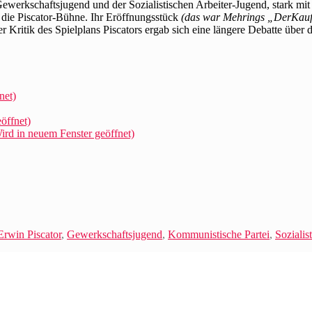
Gewerkschaftsjugend und der Sozialistischen Arbeiter-Jugend, stark mit
 die Piscator-Bühne. Ihr Eröffnungsstück
(das war Mehrings „DerKauf
r Kritik des Spielplans Piscators ergab sich eine längere Debatte über 
net)
öffnet)
rd in neuem Fenster geöffnet)
Erwin Piscator
,
Gewerkschaftsjugend
,
Kommunistische Partei
,
Sozialis