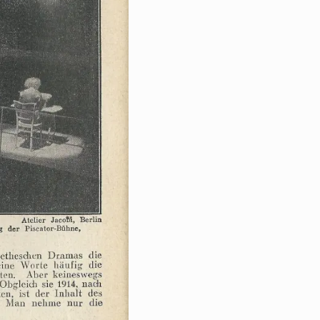
„Kaufmann
von
Berlin“