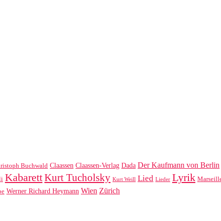
Der Kaufmann von Berlin
Claassen
Claassen-Verlag
Dada
ristoph Buchwald
Kabarett
Kurt Tucholsky
Lyrik
Lied
li
Marseill
Kurt Weill
Lieder
Wien
Zürich
Werner Richard Heymann
be