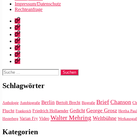
Impressum/Datenschutz
Rechteanfrage
Startseite
Warum
dieser
Bibliografie
Blog?
Vita
Zitate
|
Impressum/Datenschutz
Tweets
Rechteanfrage
Suche
nach:
Schlagwörter
Brief
Chanson
Berlin
Bertolt Brecht
Ch
Anthologie
Autobiografie
Biografie
George Grosz
Gedicht
Flucht
Friedrich Hollaender
Hertha Pau
Frankreich
Walter Mehring
Weltbühne
Video
Varian Fry
Werkausga
Hesterberg
Kategorien