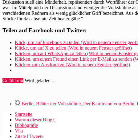
Diskussion stieß eine Minderheit, repräsentiert durch Wortführer der 
war. Im Mittelpunkt der Diskussion stand weniger die Volksbühne als
verschiedenen Rednern als wenig glücklicher Griff bezeichnet. Aus de
Stücke für das absolute Zeittheater gäbe.“
Teilen auf Facebook und Twitter:
Klick, um auf Facebook zu teilen (Wird in neuem Fenster geöff
Klicke, um auf X zu teilen (Wird in neuem Fenster geöffnet)
Klicken, um auf WhatsApp zu teilen (Wird in neuem Fenster ge
Klicken, um einem Freund einen Link per E-Mail zu senden (Wi
Klicken zum Ausdrucken (Wird in neuem Fenster geöffnet)
Gefällt mir
Wird geladen …
Schlagwörter
Berlin
,
Blätter der Volksbühne
,
Der Kaufmann von Berlin
,
Startseite
Warum dieser Blog?
Bibliografie
Vita
Zitate | Tweets