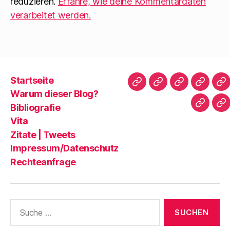
reduzieren.
Erfahre, wie deine Kommentardaten
verarbeitet werden.
Startseite
Startseite
Warum
Bibliografie
Vita
Zi
Warum dieser Blog?
dieser
|
Bibliografie
Impres
Re
Blog?
T
Vita
Zitate | Tweets
Impressum/Datenschutz
Rechteanfrage
Suche
nach: