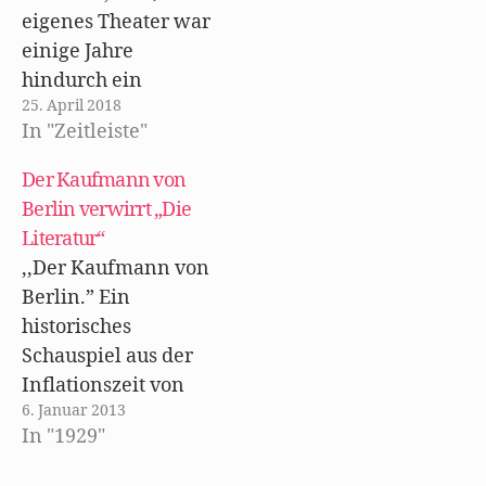
e
m
eigenes Theater war
F
e
einige Jahre
n
s
hindurch ein
t
e
25. April 2018
Berliner Ereignis
r
g
In "Zeitleiste"
allerersten Ranges:
e
ö
unvergeßlich - aber
f
Der Kaufmann von
f
auf eine seltsam
n
Berlin verwirrt „Die
e
kühle Art
t
Literatur“
)
unvergeßlich. Die
,,Der Kaufmann von
Desillusionsbühne -
Berlin.” Ein
ein kompliziertes
historisches
Eisengerüst mit
Schauspiel aus der
Vorsprüngen,
Inflationszeit von
Vorhängen,
6. Januar 2013
Walter Mehring.
ausgesparten
In "1929"
(Uraufführung im
Räumen, Rampen,
Berliner Theater am