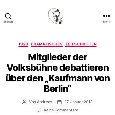
Suchen
Menü
Walter
Mehring
Kategorien
1929
DRAMATISCHES
ZEITSCHRIFTEN
Mitglieder der
Volksbühne debattieren
über den „Kaufmann von
Berlin“
Von
Andreas
27. Januar 2013
Beitragsautor
Beitragsdatum
zu
Keine Kommentare