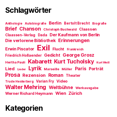
Schlagwörter
Berlin
Bertolt Brecht
Anthologie
Autobiografie
Biografie
Brief
Chanson
Claassen
Christoph Buchwald
Der Kaufmann von Berlin
Claassen-Verlag
Dada
Erinnerungen
Die verlorene Bibliothek
Exil
Erwin Piscator
Flucht
Frankreich
George Grosz
Gedicht
Friedrich Hollaender
Kabarett
Kurt Tucholsky
Hertha Pauli
Kurt Weill
Lyrik
Paris
Lied
Porträt
Marseille
Müller
Lieder
Prosa
Roman
Rezension
Theater
Video
Varian Fry
Trude Hesterberg
Walter Mehring
Weltbühne
Werkausgabe
Wien
Zürich
Werner Richard Heymann
Kategorien