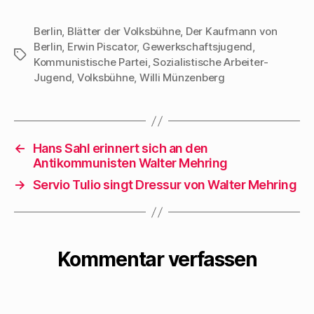
Gängen,
6. September 1929.)
Wendeltreppen -
Walter Mehrings
Berlin
,
Blätter der Volksbühne
,
Der Kaufmann von
hatte er wohl von
Berlin
,
Erwin Piscator
,
Gewerkschaftsjugend
,
Schauspiel ist
Schlagwörter
den frühen
Kommunistische Partei
,
Sozialistische Arbeiter-
nichts, will aber
Theatermeistern
Jugend
,
Volksbühne
,
Willi Münzenberg
auch nichts sein als
des russischen
Textbuch fiir eine
,,Proletkults“,
Piscator-
Meyerhold,…
Inszenierung.
←
Hans Sahl erinnert sich an den
Demzufolge ist die
Antikommunisten Walter Mehring
Anlage der
→
Servio Tulio singt Dressur von Walter Mehring
Handlung nicht
zentral, sondern
peripherisch, die
Kommentar verfassen
Schilderung nicht
objektiv…