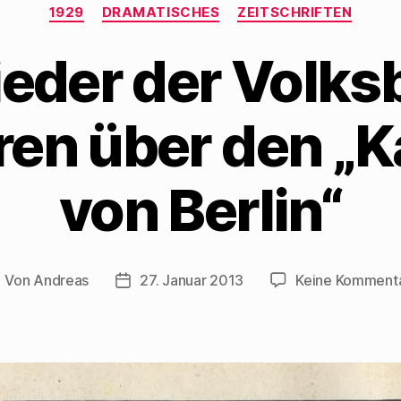
Kategorien
1929
DRAMATISCHES
ZEITSCHRIFTEN
ieder der Volk
ren über den 
von Berlin“
Von
Andreas
27. Januar 2013
Keine Komment
eitragsautor
Beitragsdatum