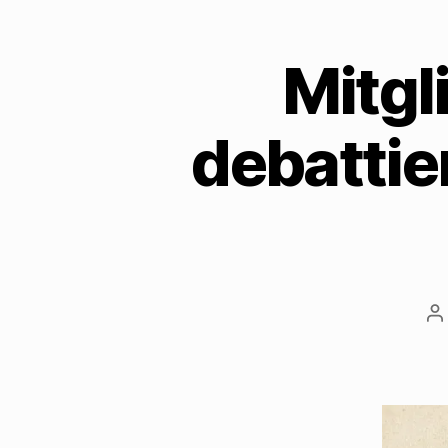
Mitgl
debattie
B