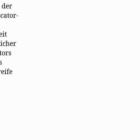
 der
cator-
eit
icher
tors
s
eife