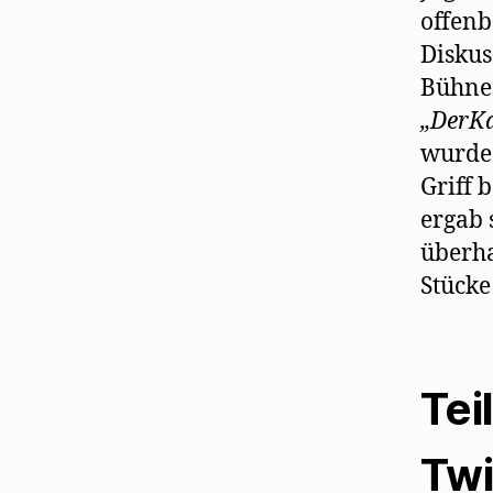
offenb
Diskus
Bühne.
„DerKa
wurde 
Griff 
ergab 
überha
Stücke
Tei
Twi