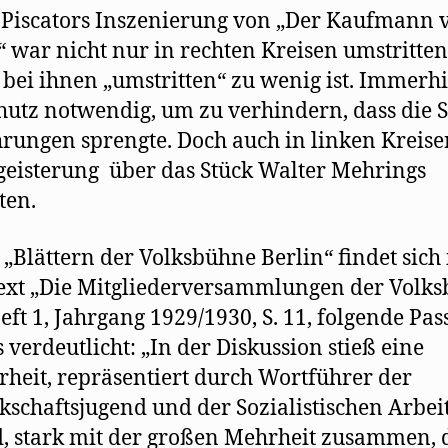
Piscators Inszenierung von „Der Kaufmann 
“ war nicht nur in rechten Kreisen umstritten
bei ihnen „umstritten“ zu wenig ist. Immerh
hutz notwendig, um zu verhindern, dass die S
rungen sprengte. Doch auch in linken Kreis
geisterung über das Stück Walter Mehrings
ten.
 „Blättern der Volksbühne Berlin“ findet sich 
xt „Die Mitgliederversammlungen der Volk
 Heft 1, Jahrgang 1929/1930, S. 11, folgende Pas
s verdeutlicht: „In der Diskussion stieß eine
heit, repräsentiert durch Wortführer der
schaftsjugend und der Sozialistischen Arbei
, stark mit der großen Mehrheit zusammen, 