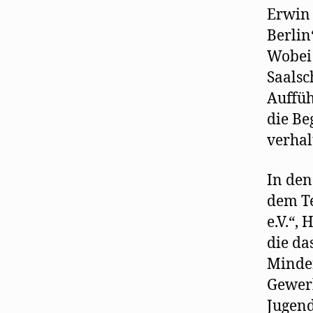
Erwin 
Berlin
Wobei 
Saalsc
Auffüh
die Be
verhal
In den
dem Te
e.V.“,
die da
Minder
Gewerk
Jugend