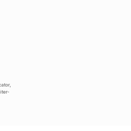
cator
,
iter-