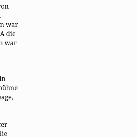
von
.
in war
A die
en war
in
sbühne
sage,
ter-
die