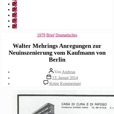
dieser
Bibliografie
Blog?
Vita
Zitate
|
Impressum/Datenschutz
Tweets
Rechteanfrage
Kategorien
1979
Brief
Dramatisches
Walter Mehrings Anregungen zur
Neuinszenierung vom Kaufmann von
Berlin
Beitragsautor
Von
Andreas
Beitragsdatum
13. Januar 2014
zu
Keine Kommentare
Walter
Mehrings
Anregungen
zur
Neuinszenierung
vom