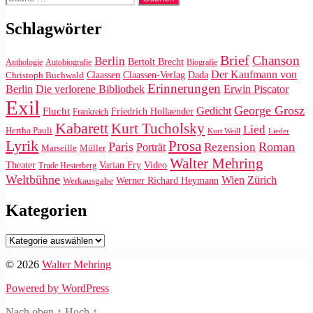
nach:
Schlagwörter
Brief
Chanson
Berlin
Bertolt Brecht
Anthologie
Autobiografie
Biografie
Der Kaufmann von
Claassen
Claassen-Verlag
Dada
Christoph Buchwald
Erinnerungen
Die verlorene Bibliothek
Berlin
Erwin Piscator
Exil
George Grosz
Gedicht
Flucht
Friedrich Hollaender
Frankreich
Kabarett
Kurt Tucholsky
Lied
Hertha Pauli
Kurt Weill
Lieder
Lyrik
Prosa
Paris
Roman
Rezension
Porträt
Marseille
Müller
Walter Mehring
Video
Theater
Varian Fry
Trude Hesterberg
Weltbühne
Wien
Zürich
Werner Richard Heymann
Werkausgabe
Kategorien
Kategorien
© 2026
Walter Mehring
Powered by WordPress
Nach oben
↑
Hoch
↑