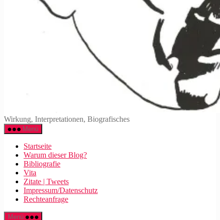
Walter
Wirkung, Interpretationen, Biografisches
Mehring
Menü
Startseite
Warum dieser Blog?
Bibliografie
Vita
Zitate | Tweets
Impressum/Datenschutz
Rechteanfrage
Menü