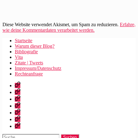
Diese Website verwendet Akismet, um Spam zu reduzieren.
Erfahre,
wie deine Kommentardaten verarbeitet werden.
Startseite
Warum dieser Blog?
Bibliografie
Vita
Zitate | Tweets
Impressum/Datenschutz
Rechteanfrage
Startseite
Warum
dieser
Bibliografie
Blog?
Vita
Zitate
|
Impressum/Datenschutz
Tweets
Rechteanfrage
Suche