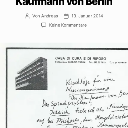
Kaufmann von Berlin
Von
Andreas
13. Januar 2014
Beitragsautor
Beitragsdatum
zu
Keine Kommentare
Walter
Mehrings
Anregungen
zur
Neuinszenierung
vom
Kaufmann
von
Berlin