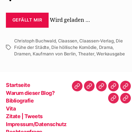
Wird geladen …
GEFÄLLT MIR
Christoph Buchwald
,
Claassen
,
Claassen-Verlag
,
Die
Frühe der Städte
,
Die höllische Komödie
,
Drama
,
Schlagwörter
Dramen
,
Kaufmann von Berlin
,
Theater
,
Werkausgabe
Startseite
Startseite
Warum
Bibliografie
Vita
Zit
Warum dieser Blog?
dieser
|
Bibliografie
Impres
Re
Blog?
Tw
Vita
Zitate | Tweets
Impressum/Datenschutz
Rechteanfrage