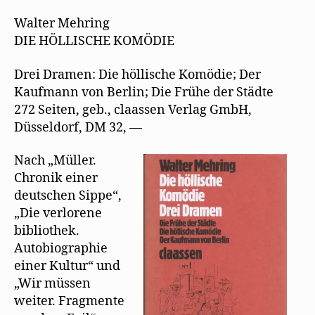
zur
Werkausgabe
Walter Mehring
–
DIE HÖLLISCHE KOMÖDIE
Die
Höllische
Drei Dramen: Die höllische Komödie; Der
Komödie
Kaufmann von Berlin; Die Frühe der Städte
272 Seiten, geb., claassen Verlag GmbH,
Düsseldorf, DM 32, —
Nach „Müller.
Chronik einer
deutschen Sippe“,
„Die verlorene
bibliothek.
Autobiographie
einer Kultur“ und
„Wir müssen
weiter. Fragmente