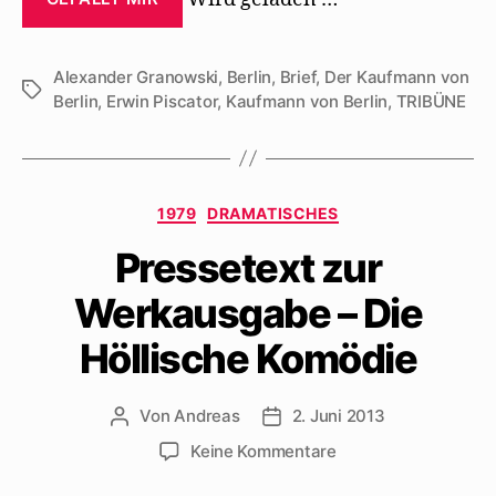
Alexander Granowski
,
Berlin
,
Brief
,
Der Kaufmann von
Schlagwörter
Berlin
,
Erwin Piscator
,
Kaufmann von Berlin
,
TRIBÜNE
Kategorien
1979
DRAMATISCHES
Pressetext zur
Werkausgabe – Die
Höllische Komödie
Von
Andreas
2. Juni 2013
Beitragsautor
Beitragsdatum
zu
Keine Kommentare
Pressetext