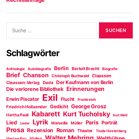
Suche
nach:
Schlagwörter
Berlin
Bertolt Brecht
Anthologie
Autobiografie
Biografie
Brief
Chanson
Claassen
Christoph Buchwald
Der Kaufmann von Berlin
Claassen-Verlag
Dada
Erinnerungen
Die verlorene Bibliothek
Exil
Erwin Piscator
Flucht
Frankreich
George Grosz
Gedicht
Friedrich Hollaender
Kabarett
Kurt Tucholsky
Hertha Pauli
Kurt Weill
Lyrik
Paris
Lied
Porträt
Marseille
Müller
Lieder
Prosa
Roman
Rezension
Theater
Trude Hesterberg
Walter Mehring
Weltbühne
Video
Varian Fry