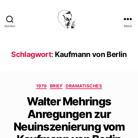
Suchen
Menü
Walter
Mehring
Schlagwort:
Kaufmann von Berlin
Kategorien
1979
BRIEF
DRAMATISCHES
Walter Mehrings
Anregungen zur
Neuinszenierung vom