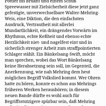
Pottier bis Bruant und einem Schuß
Spreewasser mit Zielsicherheit diese jetzt ganz
gefestigte, unverwechselbare Walter-Mehring-
Weis, eine Diktion, die den einfachsten
Ausdruck, Vertrautheit mit allerlei
Mundartlichkeit, ein drängendes Vorwärts im
Rhythmus, echte Keßheit und ebenso echte
Herzlichkeit niet- und nagelfest eint und in
sicherlich strenger Arbeit zum straffpointierten
Schlager stählt. Ein Bänkelsang-Swift, möcht
man sprechen, wobei das Wort Bänkelsang
keine Herabsetzung sein soll, im Gegenteil, die
Anerkennung, wie nah Mehring dem heut
möglichen Begriff Volkslied kommt. Wer Ohren
hatte zu hören, konnte es schon aus Mehrings
früheren Werken heraushören; in diesem
neuen Bande dürfte es wohl auch für
Begriffsstutzigere spürbar sein, daß Mehring