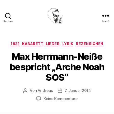
Suchen
Menü
Walter
Mehring
Kategorien
1931
KABARETT
LIEDER
LYRIK
REZENSIONEN
Max Herrmann-Neiße
bespricht „Arche Noah
SOS“
Von
Andreas
7. Januar 2014
Beitragsautor
Beitragsdatum
zu
Keine Kommentare
Max
Herrmann-