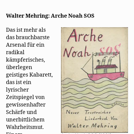
Neiße
bespricht
„Arche
Walter Mehring: Arche Noah SOS
Noah
SOS“
Das ist mehr als
das brauchbarste
Arsenal für ein
radikal
kämpferisches,
überlegen
geistiges Kabarett,
das ist ein
lyrischer
Zeitspiegel von
gewíssenhafter
Schärfe und
unerbittlichem
Wahrheitsmut.