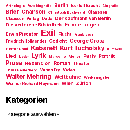
Berlin
Bertolt Brecht
Anthologie
Autobiografie
Biografie
Brief
Chanson
Claassen
Christoph Buchwald
Der Kaufmann von Berlin
Claassen-Verlag
Dada
Erinnerungen
Die verlorene Bibliothek
Exil
Erwin Piscator
Flucht
Frankreich
George Grosz
Gedicht
Friedrich Hollaender
Kabarett
Kurt Tucholsky
Hertha Pauli
Kurt Weill
Lyrik
Paris
Lied
Porträt
Marseille
Müller
Lieder
Prosa
Roman
Rezension
Theater
Video
Varian Fry
Trude Hesterberg
Walter Mehring
Weltbühne
Werkausgabe
Wien
Zürich
Werner Richard Heymann
Kategorien
Kategorien