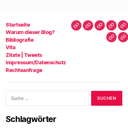
Startseite
Startseite
Warum
Bibliografie
Vita
Zi
Warum dieser Blog?
dieser
|
Bibliografie
Impres
Re
Blog?
T
Vita
Zitate | Tweets
Impressum/Datenschutz
Rechteanfrage
Suche
nach:
Schlagwörter