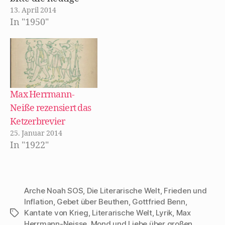
)
u
e
13. April 2014
Störung; aber ich
m
F
In "1950"
wende mich in
e
n
einer
s
t
Angelegenheit an
e
r
Sie, die mich selber
g
e
ö
nicht unmittelbar
f
f
betrifft, und in
Max Herrmann-
n
e
solchen Fällen stört
Neiße rezensiert das
t
)
man andere
Ketzerbrevier
vielbeschäftigte
25. Januar 2014
In "1922"
Menschen leichter
und lieber. Es
handelt sich um
folgendes: Walter
Arche Noah SOS
,
Die Literarische Welt
,
Frieden und
Mehring war
Inflation
,
Gebet über Beuthen
,
Gottfried Benn
,
Kantate von Krieg
,
Literarische Welt
,
Lyrik
,
Max
Schlagwörter
neulich…
Herrmann-Neisse
,
Mond und Liebe über großen