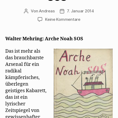
Von
Andreas
7. Januar 2014
Beitragsautor
Beitragsdatum
zu
Keine Kommentare
Max
Herrmann-
Neiße
Walter Mehring: Arche Noah SOS
bespricht
„Arche
Das ist mehr als
Noah
das brauchbarste
SOS“
Arsenal für ein
radikal
kämpferisches,
überlegen
geistiges Kabarett,
das ist ein
lyrischer
Zeitspiegel von
gewíssenhafter