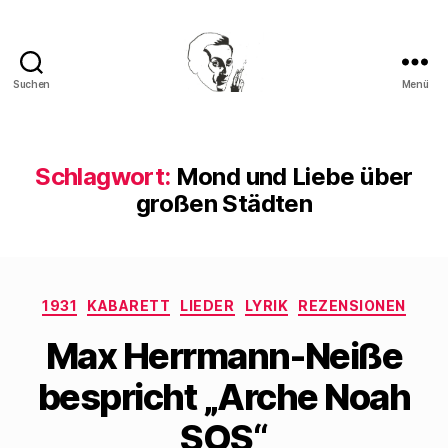
Suchen
Menü
Walter
Mehring
Schlagwort:
Mond und Liebe über
großen Städten
Kategorien
1931
KABARETT
LIEDER
LYRIK
REZENSIONEN
Max Herrmann-Neiße
bespricht „Arche Noah
SOS“