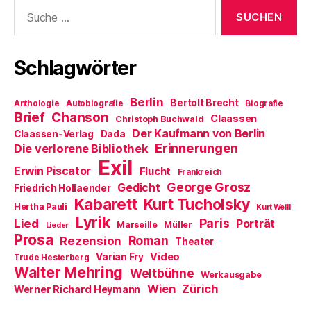
f
e
i
Suche
f
ö
r
nach:
n
f
d
e
f
i
t
n
n
)
e
n
t
e
Schlagwörter
)
u
e
m
F
Berlin
e
Bertolt Brecht
Anthologie
Autobiografie
Biografie
n
Brief
Chanson
Claassen
Christoph Buchwald
s
t
Der Kaufmann von Berlin
Claassen-Verlag
Dada
e
Erinnerungen
r
Die verlorene Bibliothek
g
Exil
e
Erwin Piscator
Flucht
Frankreich
ö
f
George Grosz
Gedicht
Friedrich Hollaender
f
Kabarett
n
Kurt Tucholsky
Hertha Pauli
Kurt Weill
e
Lyrik
t
Paris
Lied
Porträt
Marseille
Müller
Lieder
)
Prosa
Roman
Rezension
Theater
Video
Varian Fry
Trude Hesterberg
Walter Mehring
Weltbühne
Werkausgabe
Wien
Zürich
Werner Richard Heymann