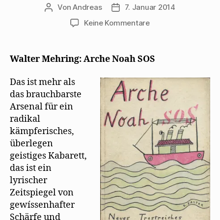
Von
Andreas
7. Januar 2014
Beitragsautor
Beitragsdatum
zu
Keine Kommentare
Max
Herrmann-
Neiße
Walter Mehring: Arche Noah SOS
bespricht
„Arche
Das ist mehr als
Noah
das brauchbarste
SOS“
Arsenal für ein
radikal
kämpferisches,
überlegen
geistiges Kabarett,
das ist ein
lyrischer
Zeitspiegel von
gewíssenhafter
Schärfe und