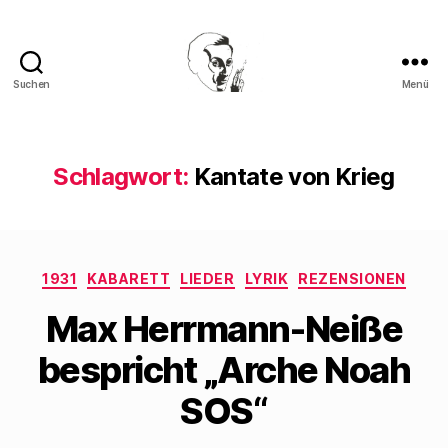
Suchen
Menü
Walter
Mehring
Schlagwort:
Kantate von Krieg
Kategorien
1931
KABARETT
LIEDER
LYRIK
REZENSIONEN
Max Herrmann-Neiße
bespricht „Arche Noah
SOS“