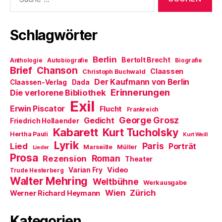
nach:
n
f
d
e
f
i
t
n
n
)
e
n
t
e
Schlagwörter
)
u
e
m
F
Berlin
e
Bertolt Brecht
Anthologie
Autobiografie
Biografie
n
Brief
Chanson
Claassen
Christoph Buchwald
s
t
Der Kaufmann von Berlin
Claassen-Verlag
Dada
e
Erinnerungen
r
Die verlorene Bibliothek
g
Exil
e
Erwin Piscator
Flucht
Frankreich
ö
f
George Grosz
Gedicht
Friedrich Hollaender
f
Kabarett
n
Kurt Tucholsky
Hertha Pauli
Kurt Weill
e
Lyrik
t
Paris
Lied
Porträt
Marseille
Müller
Lieder
)
Prosa
Roman
Rezension
Theater
Video
Varian Fry
Trude Hesterberg
Walter Mehring
Weltbühne
Werkausgabe
Wien
Zürich
Werner Richard Heymann
Kategorien