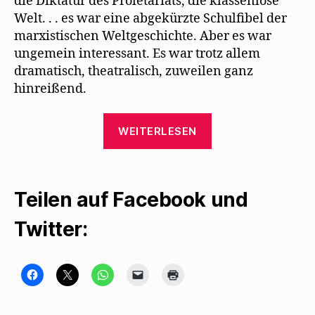
die Diktatur des Proletariats, die klassenlose
Welt. . . es war eine abgekürzte Schulﬁbel der
marxistischen Weltgeschichte. Aber es war
ungemein interessant. Es war trotz allem
dramatisch, theatralisch, zuweilen ganz
hinreißend.
„Willy
WEITERLESEN
Haas
erinnert
sich
Teilen auf Facebook und
ans
Theater
Twitter:
von
Erwin
Piscator“
K
K
K
K
K
l
l
l
l
l
i
i
i
i
i
c
c
c
c
c
k
k
k
k
k