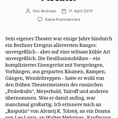
Von
Andreas
11. April 2019
Beitragsautor
Beitragsdatum
zu
Keine Kommentare
Willy
Haas
erinnert
Sein eigenes Theater war einige Jahre hindurch
sich
ein Berliner Ereignis allerersten Ranges:
ans
unvergeßlich – aber auf eine seltsam kühle Art
Theater
unvergeßlich. Die Desillusionsbühne – ein
von
kompliziertes Eisengerüst mit Vorsprüngen,
Erwin
Vorhängen, aus gesparten Räumen, Rampen,
Piscator
Gängen, Wendeltreppen – hatte er wohl von
den frühen Theatermeistern des russischen
„Proletkults“, Meyerhold, Tairoff und anderen
übernommen. Was er damit anﬁng, war
manchmal großartig. Ich erinnere mich an
„Rasputin“ von Alexeij K. Tolstoj, an ein Drama
von Leo Lanja, an Walter Mehrings „Kaufmann