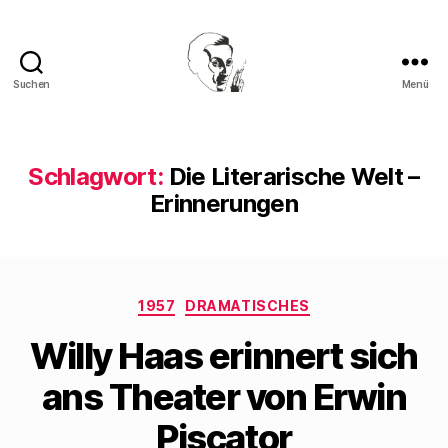
Suchen
Menü
Walter
Mehring
Schlagwort:
Die Literarische Welt –
Erinnerungen
Kategorien
1957
DRAMATISCHES
Willy Haas erinnert sich
ans Theater von Erwin
Piscator