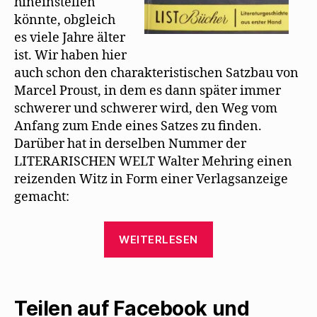
hineinstellen
)
könnte, obgleich
es viele Jahre älter
ist. Wir haben hier
auch schon den charakteristischen Satzbau von
Marcel Proust, in dem es dann später immer
schwerer und schwerer wird, den Weg vom
Anfang zum Ende eines Satzes zu ﬁnden.
Darüber hat in derselben Nummer der
LITERARISCHEN WELT Walter Mehring einen
reizenden Witz in Form einer Verlagsanzeige
gemacht:
„Willy
WEITERLESEN
Haas
erinnert
an
Teilen auf Facebook und
einen