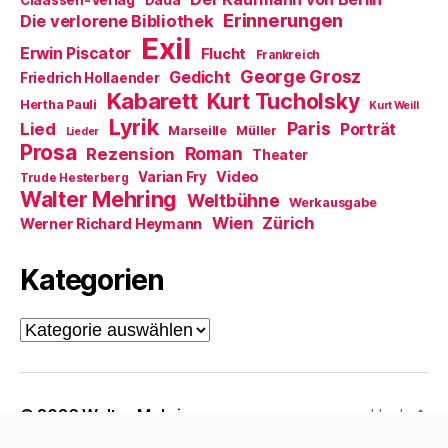
s
t
Erinnerungen
Die verlorene Bibliothek
e
Exil
r
Erwin Piscator
Flucht
g
Frankreich
e
George Grosz
Gedicht
Friedrich Hollaender
ö
f
Kabarett
Kurt Tucholsky
Hertha Pauli
f
Kurt Weill
n
Lyrik
Paris
Lied
Porträt
Marseille
e
Müller
Lieder
t
Prosa
Roman
Rezension
Theater
)
Video
Varian Fry
Trude Hesterberg
Walter Mehring
Weltbühne
Werkausgabe
Wien
Zürich
Werner Richard Heymann
Kategorien
Kategorien
© 2026
Walter Mehring
Hoch
↑