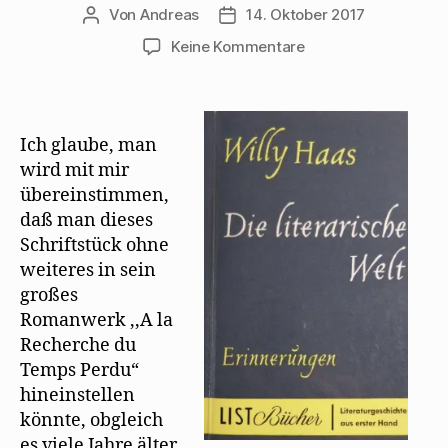
Von
Andreas
14. Oktober 2017
Beitragsautor
Beitragsdatum
zu
Keine Kommentare
Willy
Haas
erinnert
an
Ich glaube, man
einen
wird mit mir
Scherz
übereinstimmen,
Mehrings
daß man dieses
über
Schriftstück ohne
Proust
weiteres in sein
großes
Romanwerk ,,A la
Recherche du
Temps Perdu“
hineinstellen
könnte, obgleich
es viele Jahre älter