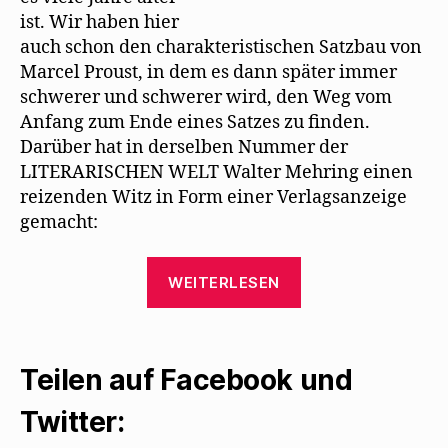
ist. Wir haben hier
auch schon den charakteristischen Satzbau von
Marcel Proust, in dem es dann später immer
schwerer und schwerer wird, den Weg vom
Anfang zum Ende eines Satzes zu ﬁnden.
Darüber hat in derselben Nummer der
LITERARISCHEN WELT Walter Mehring einen
reizenden Witz in Form einer Verlagsanzeige
gemacht:
„Willy
WEITERLESEN
Haas
erinnert
an
Teilen auf Facebook und
einen
Scherz
Twitter:
Mehrings