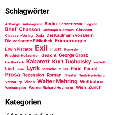
Schlagwörter
Berlin
Bertolt Brecht
Anthologie
Autobiografie
Biografie
Brief
Chanson
Claassen
Christoph Buchwald
Der Kaufmann von Berlin
Claassen-Verlag
Dada
Erinnerungen
Die verlorene Bibliothek
Exil
Erwin Piscator
Flucht
Frankreich
George Grosz
Gedicht
Friedrich Hollaender
Kabarett
Kurt Tucholsky
Hertha Pauli
Kurt Weill
Lyrik
Paris
Lied
Porträt
Marseille
Müller
Lieder
Prosa
Roman
Rezension
Theater
Trude Hesterberg
Walter Mehring
Weltbühne
Video
Varian Fry
Wien
Zürich
Werner Richard Heymann
Werkausgabe
Kategorien
Kategorien