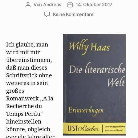
Von
Andreas
14. Oktober 2017
Beitragsautor
Beitragsdatum
zu
Keine Kommentare
Willy
Haas
erinnert
an
Ich glaube, man
einen
wird mit mir
Scherz
übereinstimmen,
Mehrings
daß man dieses
über
Schriftstück ohne
Proust
weiteres in sein
großes
Romanwerk ,,A la
Recherche du
Temps Perdu“
hineinstellen
könnte, obgleich
es viele Jahre älter