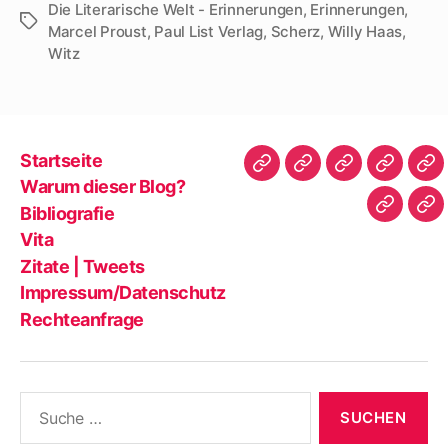
Die Literarische Welt - Erinnerungen
,
Erinnerungen
,
Schlagwörter
Marcel Proust
,
Paul List Verlag
,
Scherz
,
Willy Haas
,
Witz
Startseite
Startseite
Warum
Bibliografie
Vita
Zit
Warum dieser Blog?
dieser
|
Bibliografie
Impres
Re
Blog?
Tw
Vita
Zitate | Tweets
Impressum/Datenschutz
Rechteanfrage
Suche
nach: