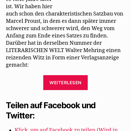
ist. Wir haben hier
auch schon den charakteristischen Satzbau von
Marcel Proust, in dem es dann später immer
schwerer und schwerer wird, den Weg vom
Anfang zum Ende eines Satzes zu ﬁnden.
Darüber hat in derselben Nummer der
LITERARISCHEN WELT Walter Mehring einen
reizenden Witz in Form einer Verlagsanzeige
gemacht:
„Willy
WEITERLESEN
Haas
erinnert
an
Teilen auf Facebook und
einen
Twitter:
Scherz
Mehrings
Klick, um auf Facebook zu teilen (Wird in