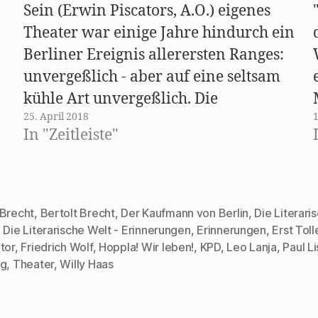
F
d
E
e
Sein (Erwin Piscators, A.O.) eigenes
e
i
-
n
n
n
M
s
Theater war einige Jahre hindurch ein
s
n
a
t
t
e
i
e
Berliner Ereignis allerersten Ranges:
e
u
l
r
r
e
z
g
g
m
u
e
unvergeßlich - aber auf eine seltsam
e
F
s
ö
ö
e
e
f
-
kühle Art unvergeßlich. Die
f
n
n
f
f
s
d
n
25. April 2018
Desillusionsbühne - ein kompliziertes
n
t
e
e
e
e
n
t
In "Zeitleiste"
t
r
(
)
Eisengerüst mit Vorsprüngen,
)
g
W
e
i
Vorhängen, ausgesparten Räumen,
ö
r
f
d
f
i
Rampen, Gängen, Wendeltreppen -
n
n
e
n
n
hatte er wohl von den frühen
t
e
 Brecht
,
Bertolt Brecht
,
Der Kaufmann von Berlin
,
Die Literari
)
u
Theatermeistern des russischen
e
,
Die Literarische Welt - Erinnerungen
,
Erinnerungen
,
Erst Toll
m
rter
tor
,
Friedrich Wolf
,
Hoppla! Wir leben!
,
KPD
,
Leo Lanja
,
Paul Li
F
,,Proletkults“, Meyerhold,…
e
ag
,
Theater
,
Willy Haas
n
s
t
e
r
g