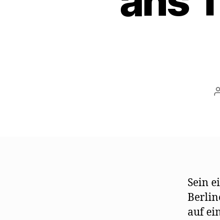
ans T
Sein e
Berlin
auf ei