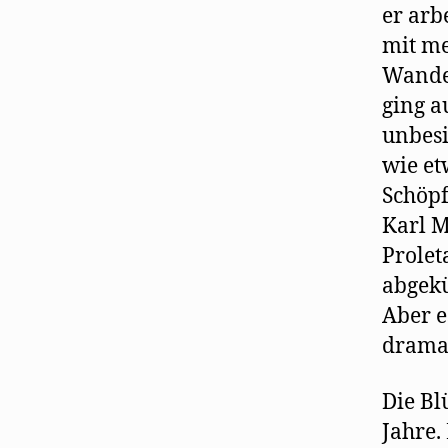
er arb
mit me
Wandel
ging a
unbesi
wie et
Schöpf
Karl M
Proleta
abgekü
Aber e
dramat
Die Bl
Jahre.