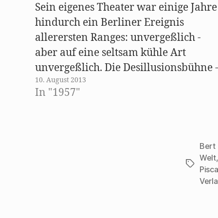
n
Sein eigenes Theater war einige Jahre
n
e
hindurch ein Berliner Ereignis
u
e
allerersten Ranges: unvergeßlich -
m
F
e
aber auf eine seltsam kühle Art
n
s
unvergeßlich. Die Desillusionsbühne 
t
e
10. August 2013
ein kompliziertes Eisengerüst mit
r
g
In "1957"
e
Vorsprüngen, Vorhängen,
ö
f
ausgesparten Räumen, Rampen,
f
n
e
Gängen, Wendeltreppen - hatte er
t
)
wohl von den frühen Theatermeister
Bert
des russischen „Proletkults“,
Welt
Schlagwö
Pisca
Meyerhold, Tairoff und anderen…
Verl