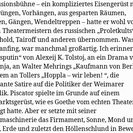
usionsbühne – ein kompliziertes Eisengerüst 
üngen, Vorhängen, aus gesparten Räumen,
, Gängen, Wendeltreppen – hatte er wohl v
 Theatermeistern des russischen „Proletkults“
hold, Tairoff und anderen übernommen. Was
anﬁng, war manchmal großartig. Ich erinne
sputin“ von Alexeij K. Tolstoj, an ein Drama 
nja, an Walter Mehrings „Kaufmann von Berl
lem an Tollers „Hoppla – wir leben! “, die
ante Satire auf die Politiker der Weimarer
ik. Piscator spielte im Grunde auf einem
rktsgerüst, wie es Goethe vom echten Theater
gt hatte. Aber er setzte mit seiner
nmaschinerie das Firmament, Sonne, Mond u
, Erde und zuletzt den Höllenschlund in Bew