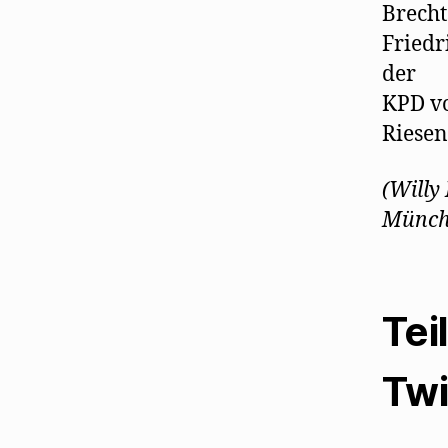
Brecht
Friedr
der
KPD vo
Riese
(Willy
Münche
Tei
Twi