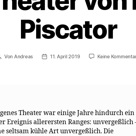
heater von
Piscator
Von
Andreas
11. April 2019
Keine Kommenta
Beitragsautor
Beitragsdatum
igenes Theater war einige Jahre hindurch ein
er Ereignis allerersten Ranges: unvergeßlich 
ne seltsam kühle Art unvergeßlich. Die