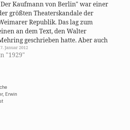
"Der Kaufmann von Berlin" war einer
der größten Theaterskandale der
Weimarer Republik. Das lag zum
einen an dem Text, den Walter
Mehring geschrieben hatte. Aber auch
17. Januar 2012
die Inszenierung von Erwin Piscator
In "1929"
trug einen erheblichen Teil dazu bei.
Carl von Ossietzky, der Herausgeber
der "Weltbühne", hat dies in seiner
Rezension des…
sche
er
,
Erwin
st