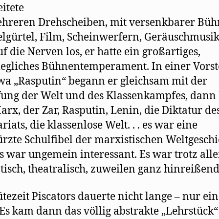
eitete
hreren Drehscheiben, mit versenkbarer Büh
gürtel, Film, Scheinwerfern, Geräuschmusik . 
uf die Nerven los, er hatte ein großartiges,
egliches Bühnentemperament. In einer Vorst
wa „Rasputin“ begann er gleichsam mit der
ung der Welt und des Klassenkampfes, dann
arx, der Zar, Rasputin, Lenin, die Diktatur de
riats, die klassenlose Welt. . . es war eine
rzte Schulﬁbel der marxistischen Weltgeschi
s war ungemein interessant. Es war trotz all
isch, theatralisch, zuweilen ganz hinreißend
ütezeit Piscators dauerte nicht lange – nur ei
 Es kam dann das völlig abstrakte „Lehrstück“