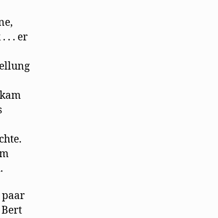
ne,
. . er
ellung
 kam
s
chte.
em
.
n paar
 Bert