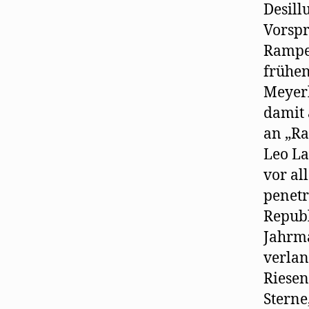
Desill
Vorspr
Rampen
frühen
Meyer
damit 
an „Ra
Leo La
vor al
penetr
Republ
Jahrma
verlan
Riese
Sterne