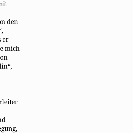
mit
on den
,
 er
re mich
von
in“,
leiter
nd
egung,