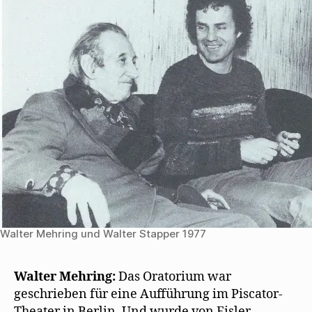
ö
f
f
n
e
t
)
Walter Mehring und Walter Stapper 1977
Walter Mehring:
Das Oratorium war
geschrieben für eine Aufführung im Piscator-
Theater in Berlin. Und wurde von Eisler