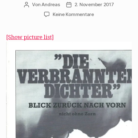
Von
Andreas
2. November 2017
Beitragsautor
Beitragsdatum
zu
Keine Kommentare
Walter
Stapper
erinnert
[Show picture list]
1977
an
„Die
verbrannten
Dichter“