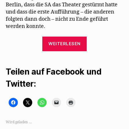
Berlin, dass die SA das Theater gestürmt hatte
und dass die erste Aufführung – die anderen
folgten dann doch – nicht zu Ende geführt
werden konnte.
„Walter
WEITERLESEN
Mehring
gibt
Manuela
Teilen auf Facebook und
Mühlthaler
1977
Twitter:
ein
Interview“
K
K
K
K
K
l
l
l
l
l
i
i
i
i
i
c
c
c
c
c
k
k
k
k
k
,
e
e
e
e
Wird geladen …
u
,
n
n
n
m
u
,
,
z