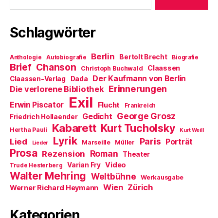
e
f
i
t
n
n
)
e
n
t
e
Schlagwörter
)
u
e
m
F
Berlin
e
Bertolt Brecht
Anthologie
Autobiografie
Biografie
n
Brief
Chanson
Claassen
Christoph Buchwald
s
t
Der Kaufmann von Berlin
Claassen-Verlag
Dada
e
Erinnerungen
r
Die verlorene Bibliothek
g
Exil
e
Erwin Piscator
Flucht
Frankreich
ö
f
George Grosz
Gedicht
Friedrich Hollaender
f
Kabarett
n
Kurt Tucholsky
Hertha Pauli
Kurt Weill
e
Lyrik
t
Paris
Lied
Porträt
Marseille
Müller
Lieder
)
Prosa
Roman
Rezension
Theater
Video
Varian Fry
Trude Hesterberg
Walter Mehring
Weltbühne
Werkausgabe
Wien
Zürich
Werner Richard Heymann
Kategorien