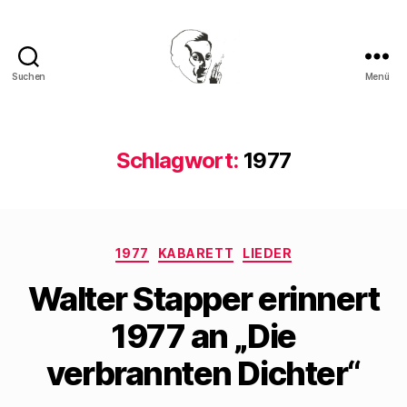
Suchen
Menü
Walter
Mehring
Schlagwort:
1977
Kategorien
1977
KABARETT
LIEDER
Walter Stapper erinnert
1977 an „Die
verbrannten Dichter“