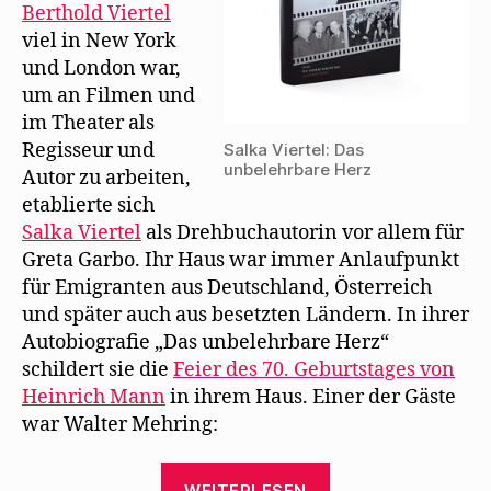
ö
Berthold Viertel
Heinrich
f
f
Mann
viel in New York
n
e
bei
und London war,
t
Salka
)
um an Filmen und
Viertel
im Theater als
Regisseur und
Salka Viertel: Das
unbelehrbare Herz
Autor zu arbeiten,
etablierte sich
Salka Viertel
als Drehbuchautorin vor allem für
Greta Garbo. Ihr Haus war immer Anlaufpunkt
für Emigranten aus Deutschland, Österreich
und später auch aus besetzten Ländern. In ihrer
Autobiografie „Das unbelehrbare Herz“
schildert sie die
Feier des 70. Geburtstages von
Heinrich Mann
in ihrem Haus. Einer der Gäste
war Walter Mehring:
„2.
WEITERLESEN