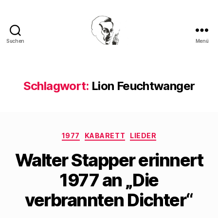
Suchen
Menü
Walter
Mehring
Schlagwort:
Lion Feuchtwanger
Kategorien
1977
KABARETT
LIEDER
Walter Stapper erinnert
1977 an „Die
verbrannten Dichter“