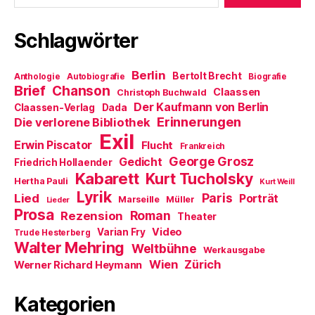
)
e
n
t
e
)
u
e
Schlagwörter
m
F
e
n
Berlin
Bertolt Brecht
Anthologie
Autobiografie
s
Biografie
t
Brief
Chanson
Claassen
Christoph Buchwald
e
r
Der Kaufmann von Berlin
Claassen-Verlag
Dada
g
Erinnerungen
Die verlorene Bibliothek
e
ö
Exil
f
Erwin Piscator
Flucht
Frankreich
f
n
George Grosz
Gedicht
Friedrich Hollaender
e
Kabarett
Kurt Tucholsky
t
Hertha Pauli
Kurt Weill
)
Lyrik
Paris
Lied
Porträt
Marseille
Müller
Lieder
Prosa
Roman
Rezension
Theater
Video
Varian Fry
Trude Hesterberg
Walter Mehring
Weltbühne
Werkausgabe
Wien
Zürich
Werner Richard Heymann
Kategorien