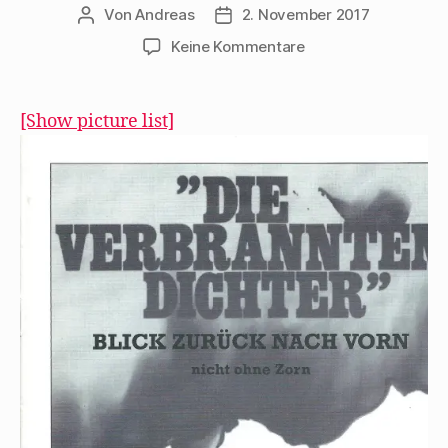
Von
Andreas
2. November 2017
Beitragsautor
Beitragsdatum
zu
Keine Kommentare
Walter
Stapper
erinnert
[Show picture list]
1977
an
„Die
verbrannten
Dichter“