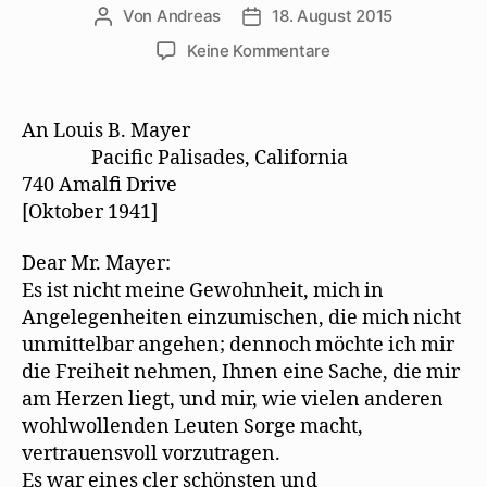
Von
Andreas
18. August 2015
Beitragsautor
Beitragsdatum
zu
Keine Kommentare
Thomas
Mann
setzt
An Louis B. Mayer
sich
Pacific Palisades, California
für
740 Amalﬁ Drive
Mehring
[Oktober 1941]
und
Kollegen
Dear Mr. Mayer:
ein
Es ist nicht meine Gewohnheit, mich in
Angelegenheiten einzumischen, die mich nicht
unmittelbar angehen; dennoch möchte ich mir
die Freiheit nehmen, Ihnen eine Sache, die mir
am Herzen liegt, und mir, wie vielen anderen
wohlwollenden Leuten Sorge macht,
vertrauensvoll vorzutragen.
Es war eines cler schönsten und