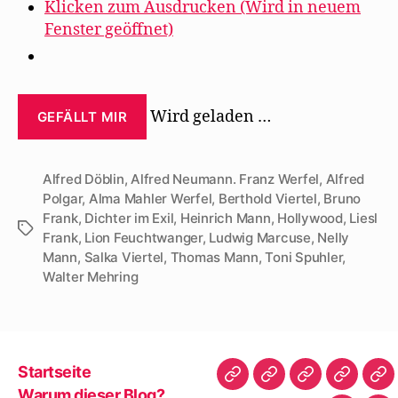
Klicken zum Ausdrucken (Wird in neuem
Fenster geöffnet)
Wird geladen …
GEFÄLLT MIR
Alfred Döblin
,
Alfred Neumann. Franz Werfel
,
Alfred
Polgar
,
Alma Mahler Werfel
,
Berthold Viertel
,
Bruno
Frank
,
Dichter im Exil
,
Heinrich Mann
,
Hollywood
,
Liesl
Schlagwörter
Frank
,
Lion Feuchtwanger
,
Ludwig Marcuse
,
Nelly
Mann
,
Salka Viertel
,
Thomas Mann
,
Toni Spuhler
,
Walter Mehring
Startseite
Startseite
Warum
Bibliografie
Vita
Zit
Warum dieser Blog?