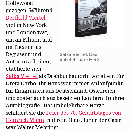
Hollywood
Geburtstag
gezogen. Während
von
Berthold Viertel
Heinrich
Mann
viel in New York
bei
und London war,
Salka
um an Filmen und
Viertel
im Theater als
Regisseur und
Salka Viertel: Das
unbelehrbare Herz
Autor zu arbeiten,
etablierte sich
Salka Viertel
als Drehbuchautorin vor allem für
Greta Garbo. Ihr Haus war immer Anlaufpunkt
für Emigranten aus Deutschland, Österreich
und später auch aus besetzten Ländern. In ihrer
Autobiografie „Das unbelehrbare Herz“
schildert sie die
Feier des 70. Geburtstages von
Heinrich Mann
in ihrem Haus. Einer der Gäste
war Walter Mehring: