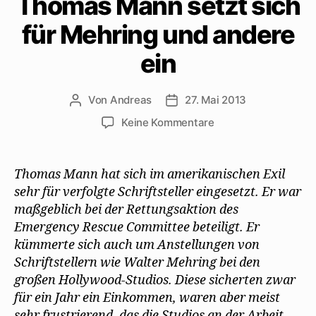
Thomas Mann setzt sich
für Mehring und andere
ein
Von
Andreas
27. Mai 2013
Beitragsautor
Beitragsdatum
zu
Keine Kommentare
Thomas
Mann
setzt
Thomas Mann hat sich im amerikanischen Exil
sich
sehr für verfolgte Schriftsteller eingesetzt. Er war
für
maßgeblich bei der Rettungsaktion des
Mehring
Emergency Rescue Committee beteiligt. Er
und
kümmerte sich auch um Anstellungen von
andere
Schriftstellern wie Walter Mehring bei den
ein
großen Hollywood-Studios. Diese sicherten zwar
für ein Jahr ein Einkommen, waren aber meist
sehr frustrierend, das die Studios an der Arbeit