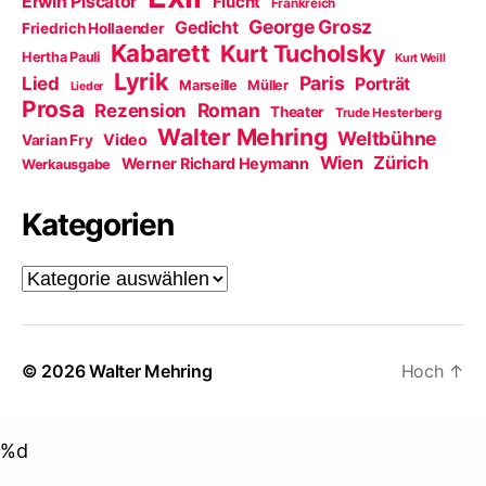
Erwin Piscator
Flucht
Frankreich
George Grosz
Gedicht
Friedrich Hollaender
Kabarett
Kurt Tucholsky
Hertha Pauli
Kurt Weill
Lyrik
Paris
Lied
Porträt
Marseille
Müller
Lieder
Prosa
Roman
Rezension
Theater
Trude Hesterberg
Walter Mehring
Weltbühne
Video
Varian Fry
Wien
Zürich
Werner Richard Heymann
Werkausgabe
Kategorien
Kategorien
© 2026
Walter Mehring
Hoch
↑
%d