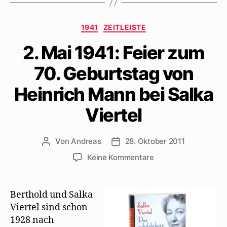
Kategorien
1941
ZEITLEISTE
2. Mai 1941: Feier zum
70. Geburtstag von
Heinrich Mann bei Salka
Viertel
Von
Andreas
28. Oktober 2011
Beitragsautor
Beitragsdatum
zu
Keine Kommentare
2.
Mai
1941:
Berthold und Salka
Feier
Viertel sind schon
zum
1928 nach
70.