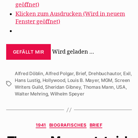
geöffnet)
Klicken zum Ausdrucken (Wird in neuem
Fenster geöffnet)
Wird geladen …
GEFÄLLT MIR
Alfred Döblin
,
Alfred Polgar
,
Brief
,
Drehbuchautor
,
Exil
,
Hans Lustig
,
Hollywood
,
Louis B. Mayer
,
MGM
,
Screen
Schlagwörter
Writers Guild
,
Sheridan Gibney
,
Thomas Mann
,
USA
,
Walter Mehring
,
Wilhelm Speyer
Kategorien
1941
BIOGRAFISCHES
BRIEF