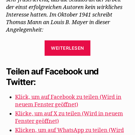
der einst erfolgreichen Autoren kein wirkliches
Interesse hatten. Im Oktober 1941 schreibt
Thomas Mann an Louis B. Mayer in dieser
Angelegenheit:
„Thomas
WEITERLESEN
Mann
setzt
sich
Teilen auf Facebook und
für
Twitter:
Mehring
und
Klick, um auf Facebook zu teilen (Wird in
andere
neuem Fenster geöffnet)
ein“
Klicke, um auf X zu teilen (Wird in neuem
Fenster geöffnet)
Klicken, um auf WhatsApp zu teilen (Wird