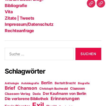
dieser
|
Bibliografie
Impres
Re
Blog?
Tw
Vita
Zitate | Tweets
Impressum/Datenschutz
Rechteanfrage
Suche
nach:
Schlagwörter
Berlin
Bertolt Brecht
Anthologie
Autobiografie
Biografie
Brief
Chanson
Claassen
Christoph Buchwald
Der Kaufmann von Berlin
Claassen-Verlag
Dada
Erinnerungen
Die verlorene Bibliothek
Exil