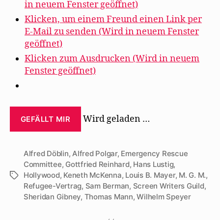
in neuem Fenster geöffnet)
Klicken, um einem Freund einen Link per
E-Mail zu senden (Wird in neuem Fenster
geöffnet)
Klicken zum Ausdrucken (Wird in neuem
Fenster geöffnet)
Wird geladen …
GEFÄLLT MIR
Alfred Döblin
,
Alfred Polgar
,
Emergency Rescue
Committee
,
Gottfried Reinhard
,
Hans Lustig
,
Hollywood
,
Keneth McKenna
,
Louis B. Mayer
,
M. G. M.
,
Schlagwörter
Refugee-Vertrag
,
Sam Berman
,
Screen Writers Guild
,
Sheridan Gibney
,
Thomas Mann
,
Wilhelm Speyer