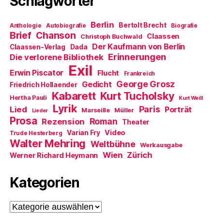
Schlagwörter
e
m
F
Berlin
e
Bertolt Brecht
Anthologie
Autobiografie
Biografie
n
Brief
Chanson
Claassen
Christoph Buchwald
s
t
Der Kaufmann von Berlin
Claassen-Verlag
Dada
e
Erinnerungen
r
Die verlorene Bibliothek
g
Exil
e
Erwin Piscator
Flucht
Frankreich
ö
f
George Grosz
Gedicht
Friedrich Hollaender
f
Kabarett
n
Kurt Tucholsky
Hertha Pauli
Kurt Weill
e
Lyrik
t
Paris
Lied
Porträt
Marseille
Müller
Lieder
)
Prosa
Roman
Rezension
Theater
Video
Varian Fry
Trude Hesterberg
Walter Mehring
Weltbühne
Werkausgabe
Wien
Zürich
Werner Richard Heymann
Kategorien
Kategorien