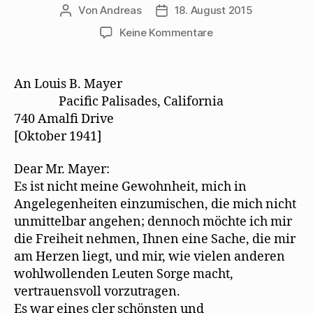
Von
Andreas
18. August 2015
Beitragsautor
Beitragsdatum
zu
Keine Kommentare
Thomas
Mann
setzt
An Louis B. Mayer
sich
Pacific Palisades, California
für
740 Amalﬁ Drive
Mehring
[Oktober 1941]
und
Kollegen
Dear Mr. Mayer:
ein
Es ist nicht meine Gewohnheit, mich in
Angelegenheiten einzumischen, die mich nicht
unmittelbar angehen; dennoch möchte ich mir
die Freiheit nehmen, Ihnen eine Sache, die mir
am Herzen liegt, und mir, wie vielen anderen
wohlwollenden Leuten Sorge macht,
vertrauensvoll vorzutragen.
Es war eines cler schönsten und