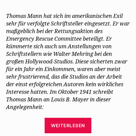
Thomas
e
t
r
(
)
ö
)
g
W
Mann
f
e
i
f
ö
r
setzt
Thomas Mann hat sich im amerikanischen Exil
n
f
d
sich
e
f
i
sehr für verfolgte Schriftsteller eingesetzt. Er war
t
n
n
für
)
e
n
maßgeblich bei der Rettungsaktion des
t
e
Mehring
)
u
Emergency Rescue Committee beteiligt. Er
e
und
m
kümmerte sich auch um Anstellungen von
andere
F
e
Schriftstellern wie Walter Mehring bei den
ein
n
s
großen Hollywood-Studios. Diese sicherten zwar
t
e
für ein Jahr ein Einkommen, waren aber meist
r
g
sehr frustrierend, das die Studios an der Arbeit
e
ö
der einst erfolgreichen Autoren kein wirkliches
f
Interesse hatten. Im Oktober 1941 schreibt
f
n
Thomas Mann an Louis B. Mayer in dieser
e
t
Angelegenheit:
)
„Thomas
WEITERLESEN
Mann