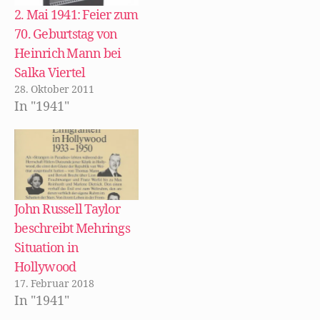
t
n
n
Er kümmerte sich
2. Mai 1941: Feier zum
)
e
n
t
e
auch um
70. Geburtstag von
)
u
e
Anstellungen von
Heinrich Mann bei
m
F
Schriftstellern wie
Salka Viertel
e
n
Walter Mehring bei
28. Oktober 2011
s
t
In "1941"
den großen
e
r
Hollywood-Studios.
g
e
Diese sicherten
ö
f
zwar für ein Jahr
f
n
ein Einkommen,
e
t
)
waren aber meist
John Russell Taylor
sehr…
beschreibt Mehrings
Situation in
Hollywood
17. Februar 2018
In "1941"