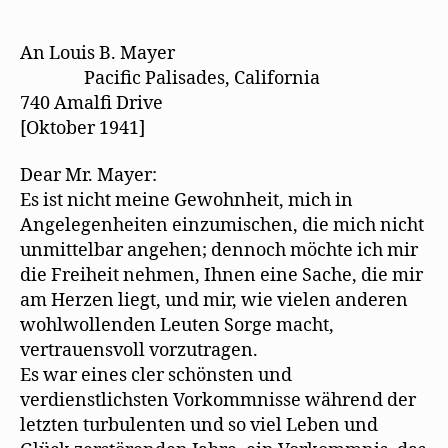
setzt
sich
für
An Louis B. Mayer
Mehring
Pacific Palisades, California
und
740 Amalﬁ Drive
Kollegen
[Oktober 1941]
ein
Dear Mr. Mayer:
Es ist nicht meine Gewohnheit, mich in
Angelegenheiten einzumischen, die mich nicht
unmittelbar angehen; dennoch möchte ich mir
die Freiheit nehmen, Ihnen eine Sache, die mir
am Herzen liegt, und mir, wie vielen anderen
wohlwollenden Leuten Sorge macht,
vertrauensvoll vorzutragen.
Es war eines cler schönsten und
verdienstlichsten Vorkommnisse während der
letzten turbulenten und so viel Leben und