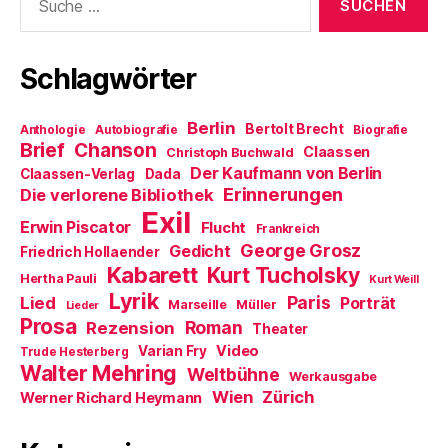
nach:
Schlagwörter
Berlin
Bertolt Brecht
Anthologie
Autobiografie
Biografie
Brief
Chanson
Claassen
Christoph Buchwald
Der Kaufmann von Berlin
Claassen-Verlag
Dada
Erinnerungen
Die verlorene Bibliothek
Exil
Erwin Piscator
Flucht
Frankreich
George Grosz
Gedicht
Friedrich Hollaender
Kabarett
Kurt Tucholsky
Hertha Pauli
Kurt Weill
Lyrik
Paris
Lied
Porträt
Marseille
Müller
Lieder
Prosa
Roman
Rezension
Theater
Video
Varian Fry
Trude Hesterberg
Walter Mehring
Weltbühne
Werkausgabe
Wien
Zürich
Werner Richard Heymann