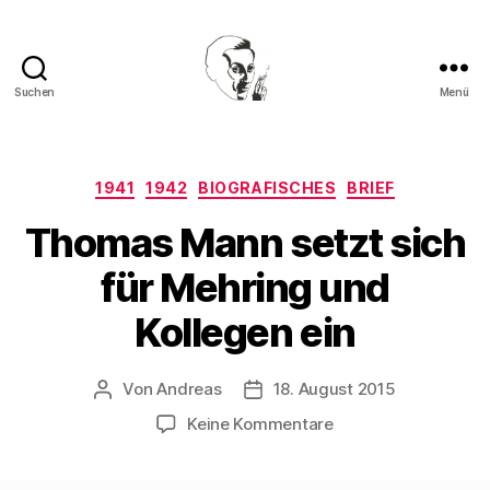
Suchen
Menü
Walter
Mehring
Kategorien
1941
1942
BIOGRAFISCHES
BRIEF
Thomas Mann setzt sich
für Mehring und
Kollegen ein
Von
Andreas
18. August 2015
Beitragsautor
Beitragsdatum
zu
Keine Kommentare
Thomas
Mann