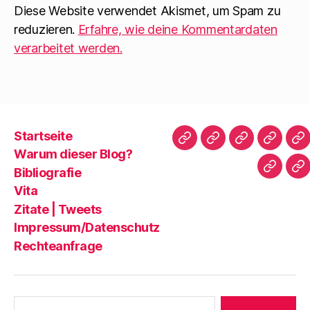
Diese Website verwendet Akismet, um Spam zu
reduzieren.
Erfahre, wie deine Kommentardaten
verarbeitet werden.
Startseite
Startseite
Warum
Bibliografie
Vita
Zi
Warum dieser Blog?
dieser
|
Bibliografie
Impres
Re
Blog?
T
Vita
Zitate | Tweets
Impressum/Datenschutz
Rechteanfrage
Suche