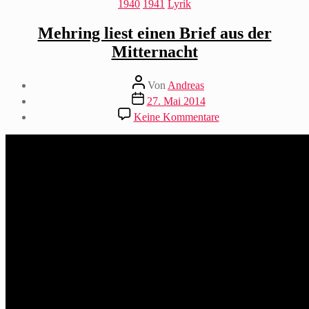
Kategorien
1940
1941
Lyrik
Mehring liest einen Brief aus der
Mitternacht
Beitragsautor
Von
Andreas
Beitragsdatum
27. Mai 2014
zu
Keine Kommentare
Mehring
liest
einen
Brief
aus
der
Mitternacht