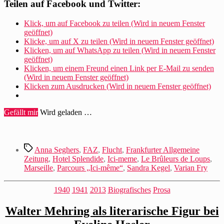
besucht
Teilen auf Facebook und Twitter:
den
Parcours
Klick, um auf Facebook zu teilen (Wird in neuem Fenster
„Ici-
geöffnet)
même“
Klicke, um auf X zu teilen (Wird in neuem Fenster geöffnet)
in
Klicken, um auf WhatsApp zu teilen (Wird in neuem Fenster
Marseille“
geöffnet)
Klicken, um einem Freund einen Link per E-Mail zu senden
(Wird in neuem Fenster geöffnet)
Klicken zum Ausdrucken (Wird in neuem Fenster geöffnet)
Gefällt mir
Wird geladen …
Schlagwörter
Anna Seghers
,
FAZ
,
Flucht
,
Frankfurter Allgemeine
Zeitung
,
Hotel Splendide
,
Ici-meme
,
Le Brûleurs de Loups
,
Marseille
,
Parcours „Ici-même“
,
Sandra Kegel
,
Varian Fry
Kategorien
1940
1941
2013
Biografisches
Prosa
Walter Mehring als literarische Figur bei