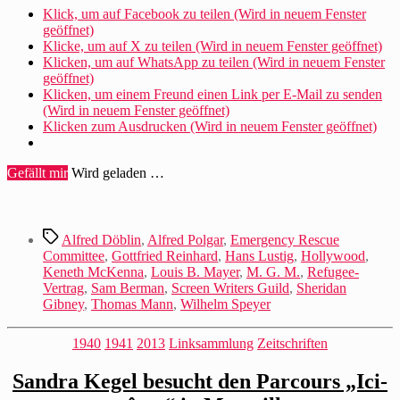
für
Klick, um auf Facebook zu teilen (Wird in neuem Fenster
Mehring
geöffnet)
und
Klicke, um auf X zu teilen (Wird in neuem Fenster geöffnet)
andere
Klicken, um auf WhatsApp zu teilen (Wird in neuem Fenster
ein“
geöffnet)
Klicken, um einem Freund einen Link per E-Mail zu senden
(Wird in neuem Fenster geöffnet)
Klicken zum Ausdrucken (Wird in neuem Fenster geöffnet)
Gefällt mir
Wird geladen …
Schlagwörter
Alfred Döblin
,
Alfred Polgar
,
Emergency Rescue
Committee
,
Gottfried Reinhard
,
Hans Lustig
,
Hollywood
,
Keneth McKenna
,
Louis B. Mayer
,
M. G. M.
,
Refugee-
Vertrag
,
Sam Berman
,
Screen Writers Guild
,
Sheridan
Gibney
,
Thomas Mann
,
Wilhelm Speyer
Kategorien
1940
1941
2013
Linksammlung
Zeitschriften
Sandra Kegel besucht den Parcours „Ici-