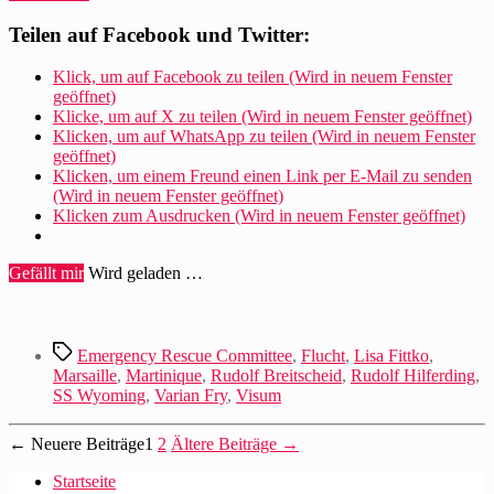
Fittko
schildert,
Teilen auf Facebook und Twitter:
wie
Mehring
Klick, um auf Facebook zu teilen (Wird in neuem Fenster
Hilferdings
geöffnet)
Martinique-
Klicke, um auf X zu teilen (Wird in neuem Fenster geöffnet)
Passage
Klicken, um auf WhatsApp zu teilen (Wird in neuem Fenster
bekam“
geöffnet)
Klicken, um einem Freund einen Link per E-Mail zu senden
(Wird in neuem Fenster geöffnet)
Klicken zum Ausdrucken (Wird in neuem Fenster geöffnet)
Gefällt mir
Wird geladen …
Schlagwörter
Emergency Rescue Committee
,
Flucht
,
Lisa Fittko
,
Marsaille
,
Martinique
,
Rudolf Breitscheid
,
Rudolf Hilferding
,
SS Wyoming
,
Varian Fry
,
Visum
Beitragsnavigation
←
Neuere
Beiträge
1
2
Ältere
Beiträge
→
Startseite