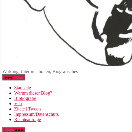
Walter
Wirkung, Interpretationen, Biografisches
Mehring
Menü
Startseite
Warum dieser Blog?
Bibliografie
Vita
Zitate | Tweets
Impressum/Datenschutz
Rechteanfrage
Menü