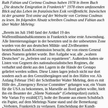
Kundt-
Ruth Fabian und Corinna Coulmas haben 1978 in ihrem Buch
Kommission
„Die deutsche Emigration in Frankreich“ 1978 einen umfassenden
und
Blick auf das Leben im französischen Exik veröffentlicht. Inzwischen
die
ist der gesamte Text onine auf der Webseite von Corinna Coulmas
ersten
zu lesen. Im folgenden Absatz schreiben Coulmas und Fabian auch
Auslieferungen
über Walter Mehring:
„Bereits im Juli 1940 fand der Artikel 19 des
Waffenstillstandsabkommens in Frankreich seine erste Anwendung.
Alle Internierungslager in der besetzten und in der unbesetzten Zone
wurden von der aus deutschen Militär- und Zivilbeamten
bestehenden Kundt-Kommission besucht, die von einem General
dieses Namens geleitet wurde. Ihre Aufgabe war, alle „wahren
Deutschen“ zu „befreien und zu repatriieren“. Außerdem hatten sie
Listen von Gegnern des nationalsozialistischen Regimes, die
verhaftet und direkt aus den Lagern in die Hände der Gestapo
geliefert werden sollten. Diese Listen lagen jedoch nicht nur dort
sondern auch an den Grenzübergängen und in den Häfen vor. Als
Anfang Februar 1941 der Schriftsteller Walter Mehring, dem es mit
Hilfe des „Emergency Rescue Committee“ gelungen war, ein Visum
für die USA zu bekommen, in Marseille an Bord gehen wollte, hielt
ihn ein Beamter der „Sûrete Nationale“ (Geheimpolizei) zurück.
Wie Varian Fry erzählt[37], holte der Beamte aus einem Schubfach
ein Papier, auf dem Mehrings Name stand und die Bemerkung:
„Verboten, Frankreich zu verlassen. Entscheidung der Kundt-