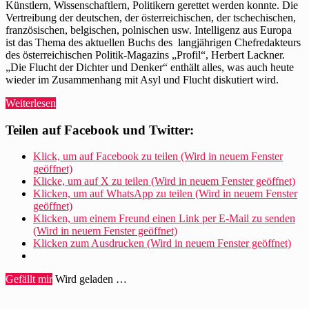
Künstlern, Wissenschaftlern, Politikern gerettet werden konnte. Die
Vertreibung der deutschen, der österreichischen, der tschechischen,
französischen, belgischen, polnischen usw. Intelligenz aus Europa
ist das Thema des aktuellen Buchs des langjährigen Chefredakteurs
des österreichischen Politik-Magazins „Profil“, Herbert Lackner.
„Die Flucht der Dichter und Denker“ enthält alles, was auch heute
wieder im Zusammenhang mit Asyl und Flucht diskutiert wird.
„Herbert
Weiterlesen
Lackner
schildert
Teilen auf Facebook und Twitter:
Mehrings
Flucht
Klick, um auf Facebook zu teilen (Wird in neuem Fenster
aus
geöffnet)
Frankreich“
Klicke, um auf X zu teilen (Wird in neuem Fenster geöffnet)
Klicken, um auf WhatsApp zu teilen (Wird in neuem Fenster
geöffnet)
Klicken, um einem Freund einen Link per E-Mail zu senden
(Wird in neuem Fenster geöffnet)
Klicken zum Ausdrucken (Wird in neuem Fenster geöffnet)
Gefällt mir
Wird geladen …