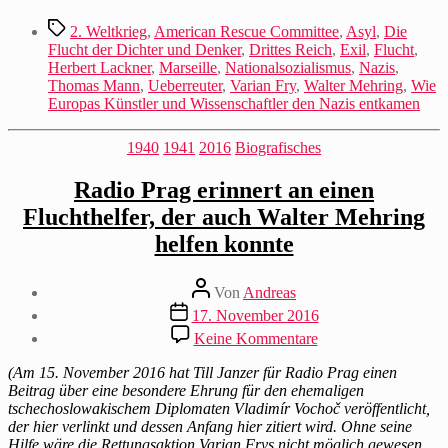
Schlagwörter
2. Weltkrieg
,
American Rescue Committee
,
Asyl
,
Die
Flucht der Dichter und Denker
,
Drittes Reich
,
Exil
,
Flucht
,
Herbert Lackner
,
Marseille
,
Nationalsozialismus
,
Nazis
,
Thomas Mann
,
Ueberreuter
,
Varian Fry
,
Walter Mehring
,
Wie
Europas Künstler und Wissenschaftler den Nazis entkamen
Kategorien
1940
1941
2016
Biografisches
Radio Prag erinnert an einen
Fluchthelfer, der auch Walter Mehring
helfen konnte
Beitragsautor
Von
Andreas
Beitragsdatum
17. November 2016
zu
Keine Kommentare
Radio
Prag
(Am 15. November 2016 hat Till Janzer für Radio Prag einen
erinnert
Beitrag über eine besondere Ehrung für den ehemaligen
an
tschechoslowakischem Diplomaten Vladimír Vochoč veröffentlicht,
einen
der hier verlinkt und dessen Anfang hier zitiert wird. Ohne seine
Fluchthelfer,
Hilfe wäre die Rettungsaktion Varian Frys nicht möglich gewesen.