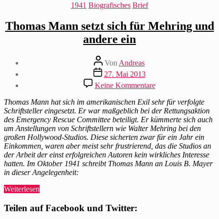
Kategorien
1941
Biografisches
Brief
Thomas Mann setzt sich für Mehring und
andere ein
Beitragsautor
Von
Andreas
Beitragsdatum
27. Mai 2013
zu
Keine Kommentare
Thomas
Mann
Thomas Mann hat sich im amerikanischen Exil sehr für verfolgte
setzt
Schriftsteller eingesetzt. Er war maßgeblich bei der Rettungsaktion
sich
des Emergency Rescue Committee beteiligt. Er kümmerte sich auch
für
um Anstellungen von Schriftstellern wie Walter Mehring bei den
Mehring
großen Hollywood-Studios. Diese sicherten zwar für ein Jahr ein
und
Einkommen, waren aber meist sehr frustrierend, das die Studios an
andere
der Arbeit der einst erfolgreichen Autoren kein wirkliches Interesse
ein
hatten. Im Oktober 1941 schreibt Thomas Mann an Louis B. Mayer
in dieser Angelegenheit:
„Thomas
Weiterlesen
Mann
setzt
Teilen auf Facebook und Twitter:
sich