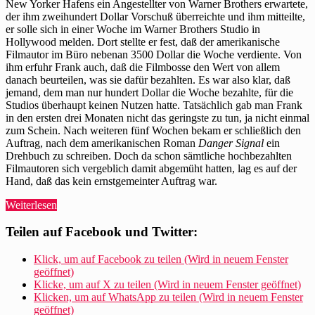
New Yorker Hafens ein Angestellter von Warner Brothers erwartete,
der ihm zweihundert Dollar Vorschuß überreichte und ihm mitteilte,
er solle sich in einer Woche im Warner Brothers Studio in
Hollywood melden. Dort stellte er fest, daß der amerikanische
Filmautor im Büro nebenan 3500 Dollar die Woche verdiente. Von
ihm erfuhr Frank auch, daß die Filmbosse den Wert von allem
danach beurteilen, was sie dafür bezahlten. Es war also klar, daß
jemand, dem man nur hundert Dollar die Woche bezahlte, für die
Studios überhaupt keinen Nutzen hatte. Tatsächlich gab man Frank
in den ersten drei Monaten nicht das geringste zu tun, ja nicht einmal
zum Schein. Nach weiteren fünf Wochen bekam er schließlich den
Auftrag, nach dem amerikanischen Roman
Danger Signal
ein
Drehbuch zu schreiben. Doch da schon sämtliche hochbezahlten
Filmautoren sich vergeblich damit abgemüht hatten, lag es auf der
Hand, daß das kein ernstgemeinter Auftrag war.
„John
Weiterlesen
Russell
Taylor
Teilen auf Facebook und Twitter:
beschreibt
Mehrings
Klick, um auf Facebook zu teilen (Wird in neuem Fenster
Situation
geöffnet)
in
Klicke, um auf X zu teilen (Wird in neuem Fenster geöffnet)
Hollywood“
Klicken, um auf WhatsApp zu teilen (Wird in neuem Fenster
geöffnet)