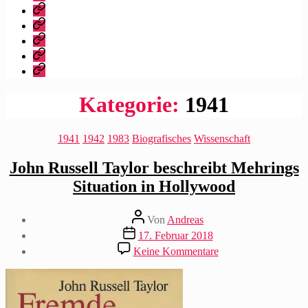
dieser
Bibliografie
Blog?
Vita
Zitate
|
Impressum/Datenschutz
Tweets
Rechteanfrage
Kategorie:
1941
Kategorien
1941
1942
1983
Biografisches
Wissenschaft
John Russell Taylor beschreibt Mehrings
Situation in Hollywood
Beitragsautor
Von
Andreas
Beitragsdatum
17. Februar 2018
zu
Keine Kommentare
John
Russell
Taylor
beschreibt