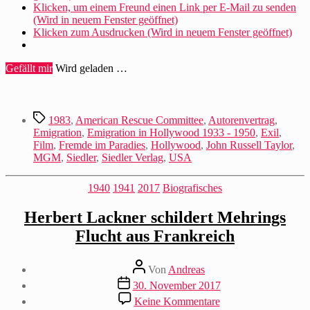
Klicken, um einem Freund einen Link per E-Mail zu senden
(Wird in neuem Fenster geöffnet)
Klicken zum Ausdrucken (Wird in neuem Fenster geöffnet)
Gefällt mir
Wird geladen …
Schlagwörter
1983
,
American Rescue Committee
,
Autorenvertrag
,
Emigration
,
Emigration in Hollywood 1933 - 1950
,
Exil
,
Film
,
Fremde im Paradies
,
Hollywood
,
John Russell Taylor
,
MGM
,
Siedler
,
Siedler Verlag
,
USA
Kategorien
1940
1941
2017
Biografisches
Herbert Lackner schildert Mehrings
Flucht aus Frankreich
Beitragsautor
Von
Andreas
Beitragsdatum
30. November 2017
zu
Keine Kommentare
Herbert