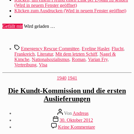
(Wird in neuem Fenster geöffnet)
Klicken zum Ausdrucken (Wird in neuem Fenster geöffnet)
Gefällt mir
Wird geladen …
Schlagwörter
Emergency Rescue Committee
,
Eveline Hasler
,
Flucht
,
Frankreich
,
Literatur
,
Mit dem letzten Schiff
,
Nagel &
Kimche
,
Nationalsozialismus
,
Roman
,
Varian Fry
,
Vertreibung
,
Visa
Kategorien
1940
1941
Die Kundt-Kommission und die ersten
Auslieferungen
Beitragsautor
Von
Andreas
Beitragsdatum
30. Oktober 2012
zu
Keine Kommentare
Die