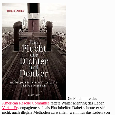
Lackner
schildert
Mehrings
Flucht
aus
Frankreich
Die Fluchthilfe des
American Rescue Committee
rettete Walter Mehring das Leben.
Varian Fry
engagierte sich als Fluchthelfer. Dabei scheute er sich
nicht, auch illegale Methoden zu wählen, wenn nur das Leben von