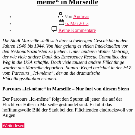
même“ in Marseille
Beitragsautor
Von
Andreas
Beitragsdatum
6. Mai 2013
zu
Keine Kommentare
Sandra
Kegel
Die Stadt Marseille stellt sich ihrer schwierigen Geschichte in den
besucht
Jahren 1940 bis 1944. Von hier gelang es vielen I
ntelektuellen vor
den
den NAtionalsozialisten zu fliehen. Unter anderen Walter Mehring,
Parcours
der wie viele andere Dank des Emergency Rescue Committee den
„Ici-
Weg in die USA schaffte. Doch viele tausend andere Flüchtlinge
même“
wurden aus Marseille deportiert. Sandra Kegel berichtet in der FAZ
in
vom Parcours „Ici-même“, der an die dramatische
Marseille
Flüchtlingssituation erinnert.
Parcours „Ici-même“ in Marseille
–
Nur fort von diesem Stern
Der Parcours „Ici-même“ folgt den Spuren all jener, die auf der
Flucht vor Hitler in Marseille gestrandet sind. Er führt das
hoffnungsvolle Bild der Stadt bei den Flüchtenden eindrucksvoll vor
Augen.
„Sandra
Weiterlesen
Kegel