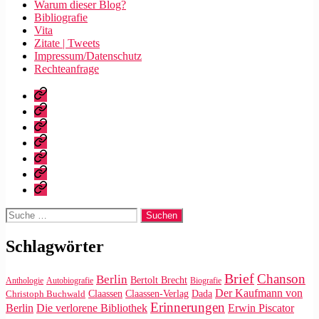
Warum dieser Blog?
Bibliografie
Vita
Zitate | Tweets
Impressum/Datenschutz
Rechteanfrage
Startseite
Warum
dieser
Bibliografie
Blog?
Vita
Zitate
|
Impressum/Datenschutz
Tweets
Rechteanfrage
Suche
nach:
Schlagwörter
Brief
Chanson
Berlin
Bertolt Brecht
Anthologie
Autobiografie
Biografie
Der Kaufmann von
Claassen
Claassen-Verlag
Dada
Christoph Buchwald
Erinnerungen
Die verlorene Bibliothek
Berlin
Erwin Piscator