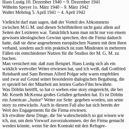
Hans Lustig 10. Dezember 1940 ~ 9. Dezember 1941
Wilhelm Speyer 1o. März 1940 – 9. März 1942
Walter Mehring 5. April 1941 ~ 4. April 1942
Vielleicht darf man sagen, daß der Vorteil des Abkommens
zwischen M.G.M. und diesen Schriftstellern nicht ganz allein auf
Seiten der Letzteren war. Tatsächlich kann man nicht nur von einem
gewissen ideologischen Gewinn sprechen, den die Firma dadurch
hatte, daß sie diese angesehenen europäischen Namen mit dem ihren
verband, sondern auch rein praktisch ist zum Mindesten in mehreren
Fällen ein entschiedener Nutzen für die Studios der M. G. M. zu
buchen.
Man versichert mir. daß zum Beispiel. Hans Lustig sich als ein
wirklich wertvoller Writer erwiesen hat, und ich weiß, daß Gottfried
Reinhardt und Sam Berman Alfred Polgar sehr warm empfehlen
und zwar auf Grund seiner besonderen dialogischen Begabung, die
er speziell bei der Mitarbeit am letzten Garbo-Film bewährte.
Was Döblin betrifft, so hat cr soeben eine story eingereicht, die bei
Mr. Keneth McKenna großes Gefallen gefunden hat. Es ist Döblin
ein American „Junior“ Writer zur Seite gegeben worden, um seine
story zu entwickeln. Auch in diesem Fall also hat sich bereits der
Wert des Engagements für die Firma erwiesen.
Ich erwähne diese Dinge, die Sie wahrscheinlich so gut wissen wie
ich, nur, um dem Vorwurf zuvorzukomınen, der der Firma gemacht
werden könnte, wenn Sie den Kontrakt mit den Refugee-