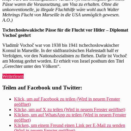
der
Pässe waren die Voraussetzung, um Visa zu erhalten. Ohne die
auch
unkonventionelle, ja illegale Fluchthilfe wäre wohl auch Walter
Walter
Mehrings Flucht von Marseille in die USA unmöglich gewesen.
Mehring
A.O.)
helfen
konnte
Tschechoslowakische Pässe für die Flucht vor Hitler – Diplomat
Vochoč geehrt
Vladimír Vochoč war von 1938 bis 1941 tschechoslowakischer
Konsul in Marseille. In der südfranzösischen Hafenstadt half er
Verfolgten, vor den Nationalsozialisten zu fliehen. Dafür ist Vochoč
am Montag geehrt worden. Er erhielt von Israel posthum den Titel
„Gerechter unter den Völkern“.
„Radio
Weiterlesen
Prag
erinnert
Teilen auf Facebook und Twitter:
an
einen
Klick, um auf Facebook zu teilen (Wird in neuem Fenster
Fluchthelfer,
geöffnet)
der
Klicke, um auf X zu teilen (Wird in neuem Fenster geöffnet)
auch
Klicken, um auf WhatsApp zu teilen (Wird in neuem Fenster
Walter
geöffnet)
Mehring
Klicken, um einem Freund einen Link per E-Mail zu senden
helfen
(Wird in neuem Fenster geöffnet)