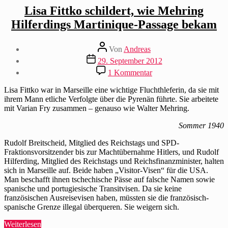
Lisa Fittko schildert, wie Mehring
Hilferdings Martinique-Passage bekam
Beitragsautor
Von
Andreas
Beitragsdatum
29. September 2012
zu
1 Kommentar
Lisa
Fittko
Lisa Fittko war in Marseille eine wichtige Fluchthleferin, da sie mit
schildert,
ihrem Mann etliche Verfolgte über die Pyrenän führte. Sie arbeitete
wie
mit Varian Fry zusammen – genauso wie Walter Mehring.
Mehring
Hilferdings
Sommer 1940
Martinique-
Rudolf Breitscheid, Mitglied des Reichstags und SPD-
Passage
Fraktionsvorsitzender bis zur Machtübernahme Hitlers, und Rudolf
bekam
Hilferding, Mitglied des Reichstags und Reichsfinanzminister, halten
sich in Marseille auf. Beide haben „Visitor-Visen“ für die USA.
Man beschafft ihnen tschechische Pässe auf falsche Namen sowie
spanische und portugiesische Transitvisen. Da sie keine
französischen Ausreisevisen haben, müssten sie die französisch-
spanische Grenze illegal überqueren. Sie weigern sich.
„Lisa
Weiterlesen