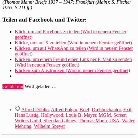
(Thomas Mann: Briefe 1937 – 1947; Frankfurt (Main): S. Fischer
1963, S.211 ff.)
Teilen auf Facebook und Twitter:
Klick, um auf Facebook zu teilen (Wird in neuem Fenster
geöffnet)
Klicke, um auf X zu teilen (Wird in neuem Fenster geöffnet)
Klicken, um auf WhatsApp zu teilen (Wird in neuem Fenster
geöffnet)
Klicken, um einem Freund einen Link per E-Mail zu senden
(Wird in neuem Fenster geöffnet)
Klicken zum Ausdrucken (Wird in neuem Fenster geöffnet)
Gefällt mir
Wird geladen …
Schlagwörter
Alfred Döblin
,
Alfred Polgar
,
Brief
,
Drehbuchautor
,
Exil
,
Hans Lustig
,
Hollywood
,
Louis B. Mayer
,
MGM
,
Screen
Writers Guild
,
Sheridan Gibney
,
Thomas Mann
,
USA
,
Walter
Mehring
,
Wilhelm Speyer