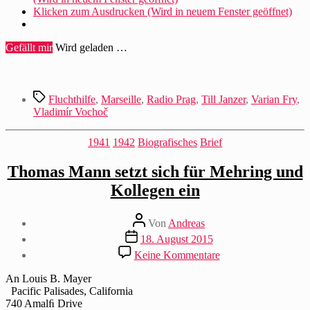
konnte“
Klicken zum Ausdrucken (Wird in neuem Fenster geöffnet)
Gefällt mir
Wird geladen …
Schlagwörter
Fluchthilfe
,
Marseille
,
Radio Prag
,
Till Janzer
,
Varian Fry
,
Vladimír Vochoč
Kategorien
1941
1942
Biografisches
Brief
Thomas Mann setzt sich für Mehring und
Kollegen ein
Beitragsautor
Von
Andreas
Beitragsdatum
18. August 2015
zu
Keine Kommentare
Thomas
Mann
An Louis B. Mayer
setzt
Pacific Palisades, California
sich
740 Amalﬁ Drive