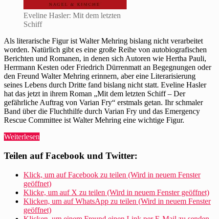
Eveline Hasler: Mit dem letzten
Schiff
Als literarische Figur ist Walter Mehring bislang nicht verarbeitet
worden. Natürlich gibt es eine große Reihe von autobiografischen
Berichten und Romanen, in denen sich Autoren wie Hertha Pauli,
Herrmann Kesten oder Friedrich Dürrenmatt an Begegnungen oder
den Freund Walter Mehring erinnern, aber eine Literarisierung
seines Lebens durch Dritte fand bislang nicht statt. Eveline Hasler
hat das jetzt in ihrem Roman „Mit dem letzten Schiff – Der
gefährliche Auftrag von Varian Fry“ erstmals getan. Ihr schmaler
Band über die Fluchthilfe durch Varian Fry und das Emergency
Rescue Committee ist Walter Mehring eine wichtige Figur.
„Walter
Weiterlesen
Mehring
als
Teilen auf Facebook und Twitter:
literarische
Figur
Klick, um auf Facebook zu teilen (Wird in neuem Fenster
bei
geöffnet)
Eveline
Klicke, um auf X zu teilen (Wird in neuem Fenster geöffnet)
Hasler“
Klicken, um auf WhatsApp zu teilen (Wird in neuem Fenster
geöffnet)
Klicken, um einem Freund einen Link per E-Mail zu senden