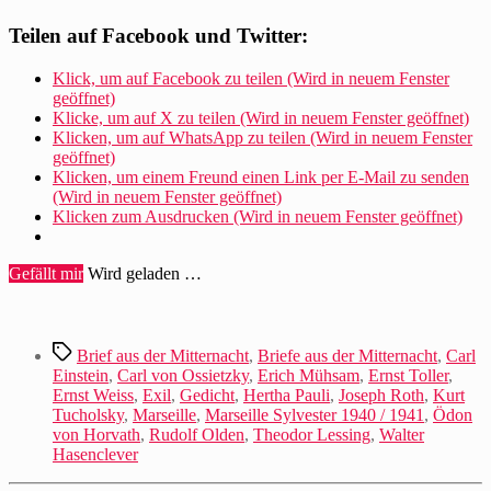
Teilen auf Facebook und Twitter:
Klick, um auf Facebook zu teilen (Wird in neuem Fenster
geöffnet)
Klicke, um auf X zu teilen (Wird in neuem Fenster geöffnet)
Klicken, um auf WhatsApp zu teilen (Wird in neuem Fenster
geöffnet)
Klicken, um einem Freund einen Link per E-Mail zu senden
(Wird in neuem Fenster geöffnet)
Klicken zum Ausdrucken (Wird in neuem Fenster geöffnet)
Gefällt mir
Wird geladen …
Schlagwörter
Brief aus der Mitternacht
,
Briefe aus der Mitternacht
,
Carl
Einstein
,
Carl von Ossietzky
,
Erich Mühsam
,
Ernst Toller
,
Ernst Weiss
,
Exil
,
Gedicht
,
Hertha Pauli
,
Joseph Roth
,
Kurt
Tucholsky
,
Marseille
,
Marseille Sylvester 1940 / 1941
,
Ödon
von Horvath
,
Rudolf Olden
,
Theodor Lessing
,
Walter
Hasenclever