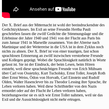
Der X. Brief aus der Mitternacht ist wohl der beeindruckendste des
Gedichtzyklusses. Im Exil an seine Freundin Hertha Pauli
geschrieben fassen die zwölf Gedichte die Stimmungslage und die
Erlebnisse der Jahre 1940 und 1941 von der Flucht aus Paris bis
zum Januar 1941 in Marseille zusammen. Von der Abreise nach
Martinique und der Weiterreise in die USA ist in dem Zyklus noch
nichts zu ahnen. Der X. Brief ist von einer traurigen, fast schon
sprachlosen Erinnerung an zwölf inzwischen verstorbene Freunde
und Kollegen geprägt. Wobei die Sprachlosigkeit natürlich in Worte
gefasst ist. Sie ist der Eindruck, der beim Lesen, beim Hören
entsteht, weil diese sprachmächtigen Freunde von Erich Mühsam
über Carl von Ossietzky, Kurt Tucholsky, Ernst Toller, Joseph Roth
über Ernst Weiss, Ödon von Horvath, Carl Einstein und Rudolf
Olden, Walter Hasenclever bis zu Theodor Lessing ihre Sprache, ihr
Leben verloren haben. Weil diese Schriftsteller von den Nazis
ermordet oder auf der Flucht ihr Leben verloren haben,
beziehungsweise sie es sich wie Ernst Toller nahmen, weil sie das
Exil und die Aussichtslosigkeit nicht mehr ertrugen.