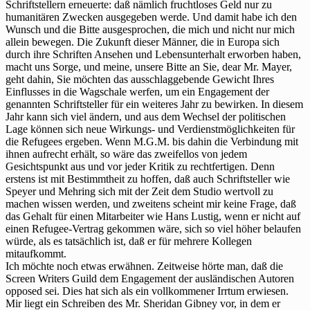
Schriftstellern erneuerte: daß nämlich fruchtloses Geld nur zu
humanitären Zwecken ausgegeben werde. Und damit habe ich den
Wunsch und die Bitte ausgesprochen, die mich und nicht nur mich
allein bewegen. Die Zukunft dieser Männer, die in Europa sich
durch ihre Schriften Ansehen und Lebensunterhalt erworben haben,
macht uns Sorge, und meine, unsere Bitte an Sie, dear Mr. Mayer,
geht dahin, Sie möchten das ausschlaggebende Gewicht Ihres
Einflusses in die Wagschale werfen, um ein Engagement der
genannten Schriftsteller für ein weiteres Jahr zu bewirken. In diesem
Jahr kann sich viel ändern, und aus dem Wechsel der politischen
Lage können sich neue Wirkungs- und Verdienstmöglichkeiten für
die Refugees ergeben. Wenn M.G.M. bis dahin die Verbindung mit
ihnen aufrecht erhält, so wäre das zweifellos von jedem
Gesichtspunkt aus und vor jeder Kritik zu rechtfertigen. Denn
erstens ist mit Bestimmtheit zu hoffen, daß auch Schriftsteller wie
Speyer und Mehring sich mit der Zeit dem Studio wertvoll zu
machen wissen werden, und zweitens scheint mir keine Frage, daß
das Gehalt für einen Mitarbeiter wie Hans Lustig, wenn er nicht auf
einen Refugee-Vertrag gekommen wäre, sich so viel höher belaufen
würde, als es tatsächlich ist, daß er für mehrere Kollegen
mitaufkommt.
Ich möchte noch etwas erwähnen. Zeitweise hörte man, daß die
Screen Writers Guild dem Engagement der ausländischen Autoren
opposed sei. Dies hat sich als ein vollkommener Irrtum erwiesen.
Mir liegt ein Schreiben des Mr. Sheridan Gibney vor, in dem er