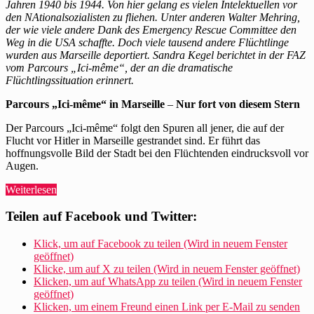
besucht
Jahren 1940 bis 1944. Von hier gelang es vielen I
ntelektuellen vor
den
den NAtionalsozialisten zu fliehen. Unter anderen Walter Mehring,
Parcours
der wie viele andere Dank des Emergency Rescue Committee den
„Ici-
Weg in die USA schaffte. Doch viele tausend andere Flüchtlinge
même“
wurden aus Marseille deportiert. Sandra Kegel berichtet in der FAZ
in
vom Parcours „Ici-même“, der an die dramatische
Marseille
Flüchtlingssituation erinnert.
Parcours „Ici-même“ in Marseille
–
Nur fort von diesem Stern
Der Parcours „Ici-même“ folgt den Spuren all jener, die auf der
Flucht vor Hitler in Marseille gestrandet sind. Er führt das
hoffnungsvolle Bild der Stadt bei den Flüchtenden eindrucksvoll vor
Augen.
„Sandra
Weiterlesen
Kegel
besucht
Teilen auf Facebook und Twitter:
den
Parcours
Klick, um auf Facebook zu teilen (Wird in neuem Fenster
„Ici-
geöffnet)
même“
Klicke, um auf X zu teilen (Wird in neuem Fenster geöffnet)
in
Klicken, um auf WhatsApp zu teilen (Wird in neuem Fenster
Marseille“
geöffnet)
Klicken, um einem Freund einen Link per E-Mail zu senden