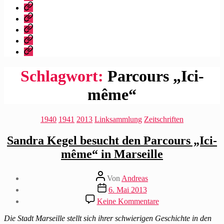
dieser
Bibliografie
Blog?
Vita
Zitate
|
Impressum/Datenschutz
Tweets
Rechteanfrage
Schlagwort:
Parcours „Ici-
même“
Kategorien
1940
1941
2013
Linksammlung
Zeitschriften
Sandra Kegel besucht den Parcours „Ici-
même“ in Marseille
Beitragsautor
Von
Andreas
Beitragsdatum
6. Mai 2013
zu
Keine Kommentare
Sandra
Kegel
Die Stadt Marseille stellt sich ihrer schwierigen Geschichte in den