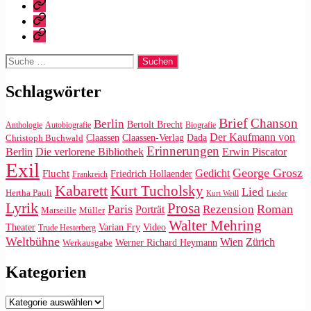
Zitate
|
Impressum/Datenschutz
Tweets
Rechteanfrage
Suche
nach:
Schlagwörter
Brief
Chanson
Berlin
Bertolt Brecht
Anthologie
Autobiografie
Biografie
Der Kaufmann von
Claassen
Claassen-Verlag
Dada
Christoph Buchwald
Erinnerungen
Die verlorene Bibliothek
Berlin
Erwin Piscator
Exil
George Grosz
Gedicht
Flucht
Friedrich Hollaender
Frankreich
Kabarett
Kurt Tucholsky
Lied
Hertha Pauli
Kurt Weill
Lieder
Lyrik
Prosa
Paris
Roman
Rezension
Porträt
Marseille
Müller
Walter Mehring
Video
Theater
Varian Fry
Trude Hesterberg
Weltbühne
Wien
Zürich
Werner Richard Heymann
Werkausgabe
Kategorien
Kategorien