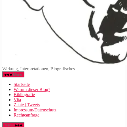
Walter
Wirkung, Interpretationen, Biografisches
Mehring
Menü
Startseite
Warum dieser Blog?
Bibliografie
Vita
Zitate | Tweets
Impressum/Datenschutz
Rechteanfrage
Menü