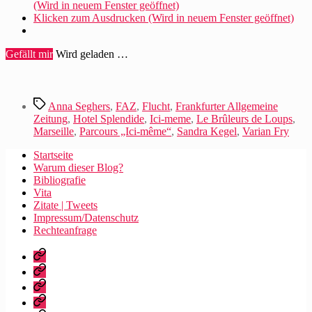
(Wird in neuem Fenster geöffnet)
Klicken zum Ausdrucken (Wird in neuem Fenster geöffnet)
Gefällt mir
Wird geladen …
Schlagwörter
Anna Seghers
,
FAZ
,
Flucht
,
Frankfurter Allgemeine
Zeitung
,
Hotel Splendide
,
Ici-meme
,
Le Brûleurs de Loups
,
Marseille
,
Parcours „Ici-même“
,
Sandra Kegel
,
Varian Fry
Startseite
Warum dieser Blog?
Bibliografie
Vita
Zitate | Tweets
Impressum/Datenschutz
Rechteanfrage
Startseite
Warum
dieser
Bibliografie
Blog?
Vita