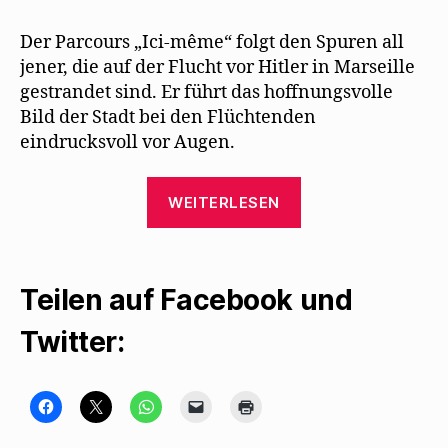
Der Parcours „Ici-même“ folgt den Spuren all
jener, die auf der Flucht vor Hitler in Marseille
gestrandet sind. Er führt das hoffnungsvolle
Bild der Stadt bei den Flüchtenden
eindrucksvoll vor Augen.
„Sandra
WEITERLESEN
Kegel
besucht
den
Teilen auf Facebook und
Parcours
„Ici-
Twitter:
même“
in
Marseille“
K
K
K
K
K
l
l
l
l
l
i
i
i
i
i
c
c
c
c
c