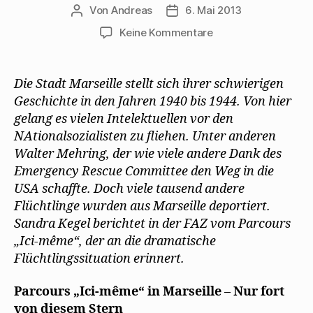
Von
Andreas
6. Mai 2013
Beitragsautor
Beitragsdatum
zu
Keine Kommentare
Sandra
Kegel
besucht
Die Stadt Marseille stellt sich ihrer schwierigen
den
Geschichte in den Jahren 1940 bis 1944. Von hier
Parcours
gelang es vielen I
ntelektuellen vor den
„Ici-
NAtionalsozialisten zu fliehen. Unter anderen
même“
Walter Mehring, der wie viele andere Dank des
in
Emergency Rescue Committee den Weg in die
Marseille
USA schaffte. Doch viele tausend andere
Flüchtlinge wurden aus Marseille deportiert.
Sandra Kegel berichtet in der FAZ vom Parcours
„Ici-même“, der an die dramatische
Flüchtlingssituation erinnert.
Parcours „Ici-même“ in Marseille
–
Nur fort
von diesem Stern