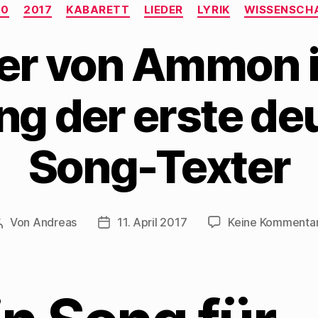
Kategorien
20
2017
KABARETT
LIEDER
LYRIK
WISSENSCH
der von Ammon i
ng der erste de
Song-Texter
Von
Andreas
11. April 2017
Keine Kommenta
Beitragsautor
Beitragsdatum