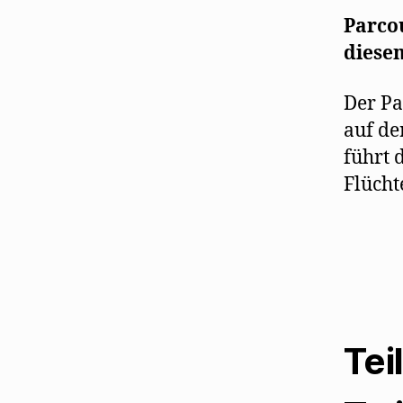
Parcou
diese
Der Pa
auf de
führt 
Flücht
Tei