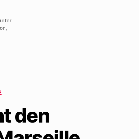
urter
oon
,
N
t den
Marseille