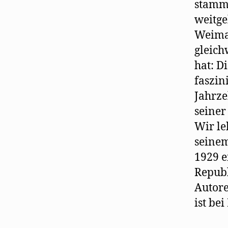
stammt
weitge
Weimar
gleich
hat: D
faszin
Jahrze
seiner
Wir le
seinem
1929 e
Republ
Autore
ist be