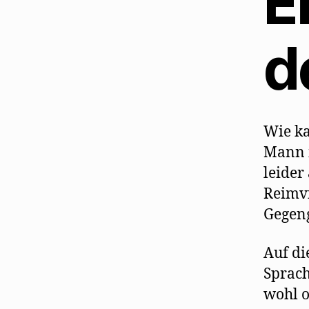
E
d
Wie ka
Mann i
leider
Reimvi
Gegen
Auf di
Sprach
wohl o