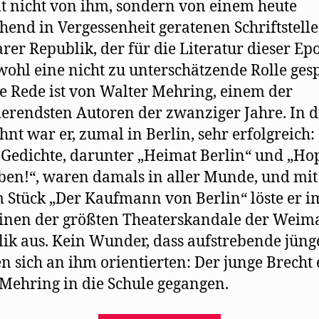
 nicht von ihm, sondern von einem heute
hend in Vergessenheit geratenen Schriftstelle
er Republik, der für die Literatur dieser Ep
wohl eine nicht zu unterschätzende Rolle gesp
ie Rede ist von Walter Mehring, einem der
ierendsten Autoren der zwanziger Jahre. In 
hnt war er, zumal in Berlin, sehr erfolgreich:
 Gedichte, darunter „Heimat Berlin“ und „Ho
ben!“, waren damals in aller Munde, und mit
 Stück „Der Kaufmann von Berlin“ löste er i
inen der größten Theaterskandale der Weim
ik aus. Kein Wunder, dass aufstrebende jüng
n sich an ihm orientierten: Der junge Brecht
i Mehring in die Schule gegangen.