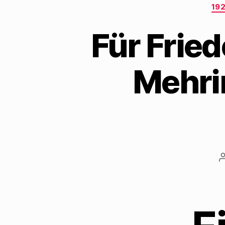
19
Für Frie
Mehri