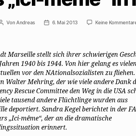
t
r
(
)
)
g
W
e
i
ö
r
f
d
f
i
Von
Andreas
6. Mai 2013
Keine Kommentar
Beitragsautor
Beitragsdatum
n
n
e
n
t
e
)
u
e
m
F
dt Marseille stellt sich ihrer schwierigen Gesc
e
n
s
 Jahren 1940 bis 1944. Von hier gelang es viele
t
e
tuellen vor den NAtionalsozialisten zu fliehen
r
g
n Walter Mehring, der wie viele andere Dank 
e
ö
f
ncy Rescue Committee den Weg in die USA sch
f
n
iele tausend andere Flüchtlinge wurden aus
e
t
lle deportiert. Sandra Kegel berichtet in der 
)
rs „Ici-même“, der an die dramatische
lingssituation erinnert.