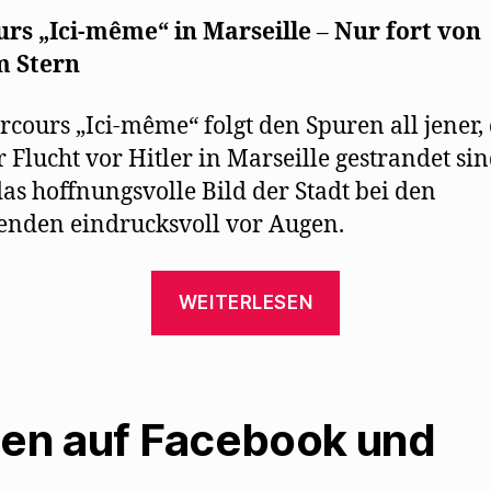
rs „Ici-même“ in Marseille
–
Nur fort von
m Stern
rcours „Ici-même“ folgt den Spuren all jener, 
r Flucht vor Hitler in Marseille gestrandet sin
das hoffnungsvolle Bild der Stadt bei den
enden eindrucksvoll vor Augen.
„Sandra
WEITERLESEN
Kegel
besucht
den
Parcours
len auf Facebook und
„Ici-
même“