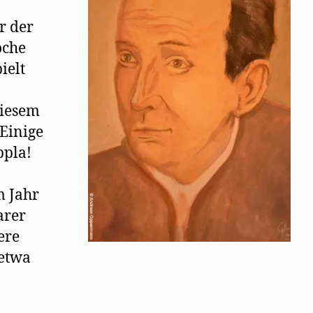
r der
oche
ielt
diesem
 Einige
ppla!
m Jahr
arer
ere
 etwa