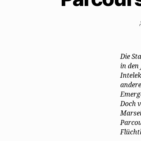
e
ö
f
f
n
e
t
)
Die Sta
in den
I
ntelek
andere
Emerge
Doch v
Marsei
Parcou
Flücht