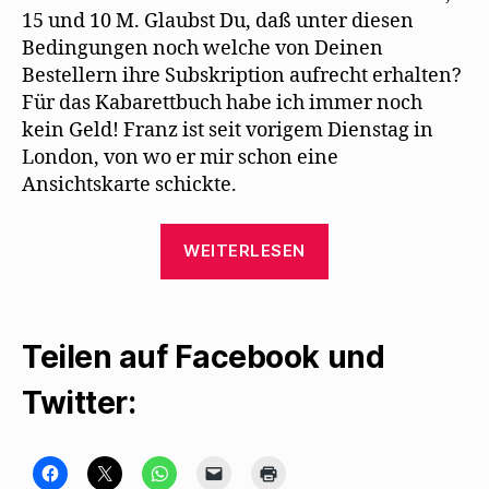
15 und 10 M. Glaubst Du, daß unter diesen
Bedingungen noch welche von Deinen
Bestellern ihre Subskription aufrecht erhalten?
Für das Kabarettbuch habe ich immer noch
kein Geld! Franz ist seit vorigem Dienstag in
London, von wo er mir schon eine
Ansichtskarte schickte.
„Max
WEITERLESEN
Herrmann-
Neiße
lernt
Teilen auf Facebook und
Mehring
auswendig“
Twitter:
K
K
K
K
K
l
l
l
l
l