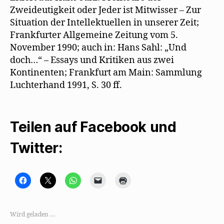
Zweideutigkeit oder Jeder ist Mitwisser – Zur
Situation der Intellektuellen in unserer Zeit;
Frankfurter Allgemeine Zeitung vom 5.
November 1990; auch in: Hans Sahl: „Und
doch…“ – Essays und Kritiken aus zwei
Kontinenten; Frankfurt am Main: Sammlung
Luchterhand 1991, S. 30 ff.
Teilen auf Facebook und
Twitter:
K
K
K
K
K
l
l
l
l
l
i
i
i
i
i
c
c
c
c
c
k
k
k
k
k
,
e
e
e
e
Wird geladen …
u
,
n
n
n