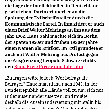
Antikommunisten
n
die Lage der Intellektuellen in Deutschland
e
Walter
t
geschrieben. Darin erinnert er an die
Mehring
)
Spaltung der Exilschriftsteller durch die
Kommunistische Partei. In ihm zitiert er auch
einen Brief Walter Mehrings an ihn aus dem
Jahr 1962. Hans Sahl machte sich im Berlin
der späten 1920er und frühen 1930er Jahre
einen Namen als Kritiker. Im Exil gründete er
auch mit Walter Mehring aus Protest gegen
die Ausgrenzung Leopold Schwarzschilds
den
Bund Freie Presse und Literatur
.
„Zu fragen wäre jedoch: Wer befragt die
Befrager? Hatte man nicht, nach 1945, in der
Bundesrepublik alle Hände voll zu tun, sich mit
Hitler auseinanderzusetzen, und mußte
deshalb die Auseinandersetzung mit Stalin bis
auf weiteres verschieben? Man knüpfte also