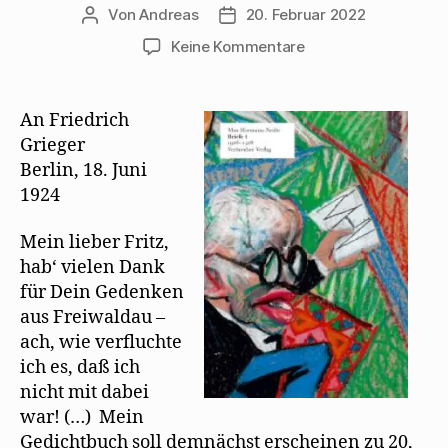
Von
Andreas
20. Februar 2022
Beitragsautor
Beitragsdatum
zu
Keine Kommentare
Max
Herrmann-
Neiße
An Friedrich
lernt
Grieger
Mehring
Berlin, 18. Juni
auswendig
1924
Mein lieber Fritz,
hab‘ vielen Dank
für Dein Gedenken
aus Freiwaldau –
ach, wie verfluchte
ich es, daß ich
nicht mit dabei
war! (…) Mein
Gedichtbuch soll demnächst erscheinen zu 20,