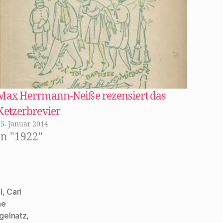
Max Herrmann-Neiße rezensiert das
Ketzerbrevier
25. Januar 2014
In "1922"
l
,
Carl
ne
gelnatz
,