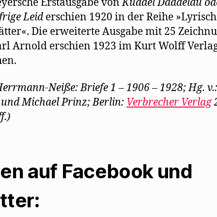
yersche Erstausgabe von
Kuddel Daddeldu od
frige Leid
erschien 1920 in der Reihe »Lyrisch
ätter«. Die erweiterte Ausgabe mit 25 Zeichn
rl Arnold erschien 1923 im Kurt Wolff Verlag
en.
errmann-Neiße: Briefe 1 – 1906 – 1928; Hg. v.
 und Michael Prinz; Berlin:
Verbrecher Verlag
f.)
len auf Facebook und
tter: