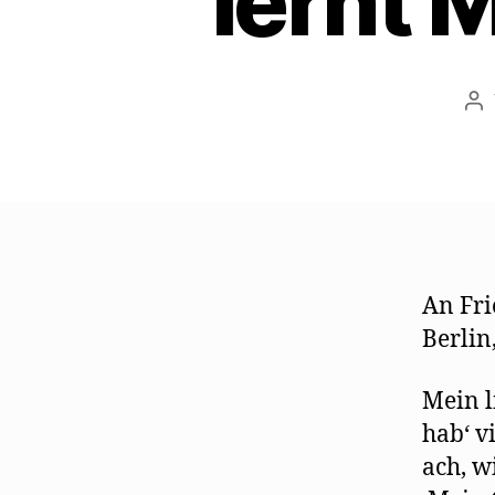
lernt 
Be
An Fri
Berlin
Mein l
hab‘ v
ach, w