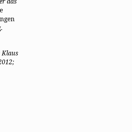
er das
e
ungen
.
: Klaus
2012;