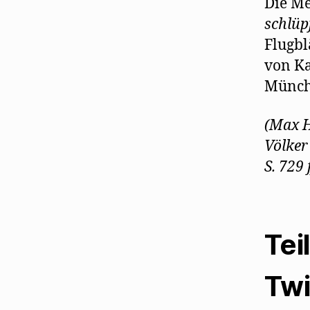
Die Me
schlüp
Flugbl
von Ka
Münch
(Max H
Völker
S. 729 f
Tei
Twi