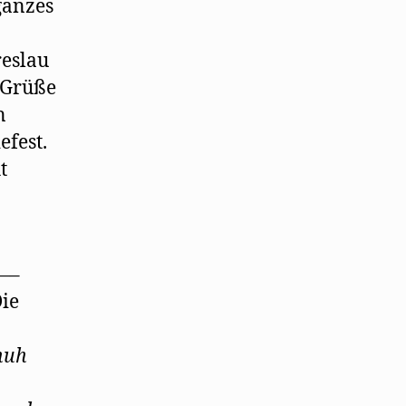
ganzes
reslau
 Grüße
n
efest.
t
—–
Die
huh