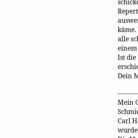
schick
Repert
auswen
käme.
alle s
einem 
Ist d
erschi
Dein 
———
Mein 
Schmi
Carl 
wurde 