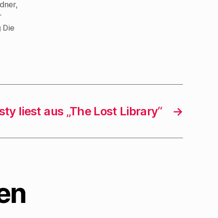
dner
,
r
 Die
y liest aus „The Lost Library“
→
en