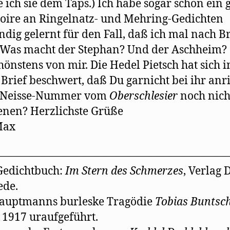
e ich sie dem Taps.) Ich habe sogar schon ein 
oire an Ringelnatz- und Mehring-Gedichten
dig gelernt für den Fall, daß ich mal nach B
 Was macht der Stephan? Und der Aschheim?
chönstens von mir. Die Hedel Pietsch hat sich i
Brief beschwert, daß Du garnicht bei ihr anri
ie Neisse-Nummer vom
Oberschlesier
noch nich
enen? Herzlichste Grüße
Max
—————————————————————
Gedichtbuch:
Im Stern des Schmerzes
, Verlag 
ede.
Hauptmanns burleske Tragödie
Tobias Buntsc
1917 uraufgeführt.