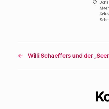
Joha
Schlagwö
Mae
Koko
Schm
←
Willi Schaeffers und der „Se
K