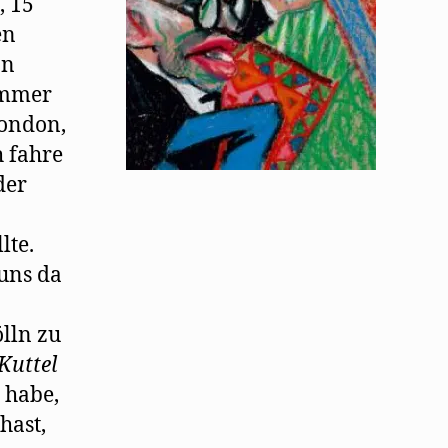
, 15
en
on
immer
London,
 fahre
der
lte.
uns da
n
lln zu
Kuttel
 habe,
hast,