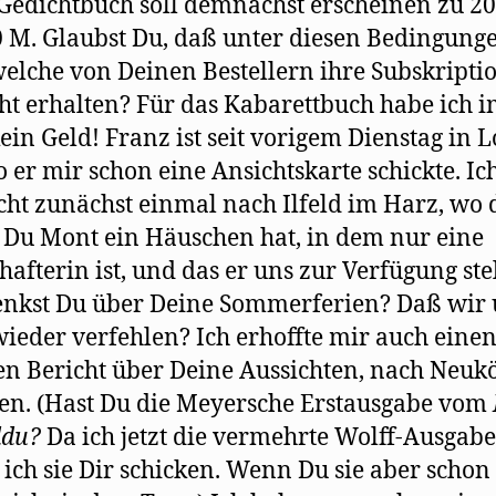
edichtbuch soll demnächst erscheinen zu 20
 M. Glaubst Du, daß unter diesen Bedingung
elche von Deinen Bestellern ihre Subskripti
ht erhalten? Für das Kabarettbuch habe ich 
ein Geld! Franz ist seit vorigem Dienstag in 
 er mir schon eine Ansichtskarte schickte.
Ich
icht zunächst einmal nach Ilfeld im Harz, wo 
Du Mont ein Häuschen hat, in dem nur eine
hafterin ist, und das er uns zur Verfügung stel
nkst Du über Deine Sommerferien? Daß wir 
wieder verfehlen? Ich erhoffte mir auch eine
n Bericht über Deine Aussichten, nach Neukö
n. (Hast Du die Meyersche Erstausgabe vom
ldu?
Da ich jetzt die vermehrte Wolff-Ausgabe
ich sie Dir schicken. Wenn Du sie aber schon 