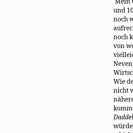
Mein G
und 10
noch w
aufrec
noch k
von wo
vielle
Neven 
Wirtsc
Wie de
nicht 
nähere
komme
Dadde
würde 