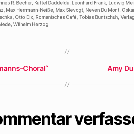
nnes R. Becher
,
Kuttel Daddeldu
,
Leonhard Frank
,
Ludwig Mei
rter
g
e
nz
,
Max Herrmann-Neiße
,
Max Slevogt
,
Neven Du Mont
,
Oska
ö
f
schka
,
Otto Dix
,
Romanisches Café
,
Tobias Buntschuh
,
Verlag
f
n
iede
,
Wilhelm Herzog
e
t
)
emanns-Choral“
Amy Dust
ommentar verfass