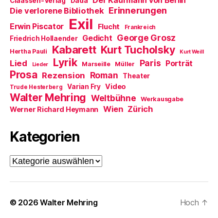
Der Kaufmann von Berlin
Claassen-Verlag
Dada
n
Erinnerungen
Die verlorene Bibliothek
e
t
Exil
)
Erwin Piscator
Flucht
Frankreich
George Grosz
Gedicht
Friedrich Hollaender
Kabarett
Kurt Tucholsky
Hertha Pauli
Kurt Weill
Lyrik
Paris
Lied
Porträt
Marseille
Müller
Lieder
Prosa
Roman
Rezension
Theater
Video
Varian Fry
Trude Hesterberg
Walter Mehring
Weltbühne
Werkausgabe
Wien
Zürich
Werner Richard Heymann
Kategorien
Kategorien
© 2026
Walter Mehring
Hoch
↑