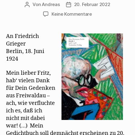
Von
Andreas
20. Februar 2022
Beitragsautor
Beitragsdatum
zu
Keine Kommentare
Max
Herrmann-
Neiße
An Friedrich
lernt
Grieger
Mehring
Berlin, 18. Juni
auswendig
1924
Mein lieber Fritz,
hab‘ vielen Dank
für Dein Gedenken
aus Freiwaldau –
ach, wie verfluchte
ich es, daß ich
nicht mit dabei
war! (…) Mein
Gedichtbuch soll demnächst erscheinen zu 20,