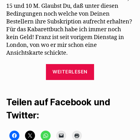
15 und 10 M. Glaubst Du, daß unter diesen
Bedingungen noch welche von Deinen
Bestellern ihre Subskription aufrecht erhalten?
Für das Kabarettbuch habe ich immer noch
kein Geld! Franz ist seit vorigem Dienstag in
London, von wo er mir schon eine
Ansichtskarte schickte.
„Max
WEITERLESEN
Herrmann-
Neiße
lernt
Teilen auf Facebook und
Mehring
auswendig“
Twitter:
K
K
K
K
K
l
l
l
l
l