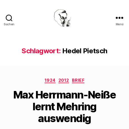
Suchen
Menü
Walter
Mehring
Schlagwort:
Hedel Pietsch
Kategorien
1924
2012
BRIEF
Max Herrmann-Neiße
lernt Mehring
auswendig