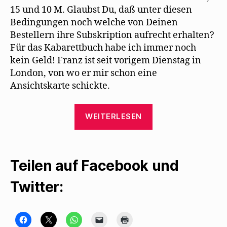
15 und 10 M. Glaubst Du, daß unter diesen
Bedingungen noch welche von Deinen
Bestellern ihre Subskription aufrecht erhalten?
Für das Kabarettbuch habe ich immer noch
kein Geld! Franz ist seit vorigem Dienstag in
London, von wo er mir schon eine
Ansichtskarte schickte.
„Max
WEITERLESEN
Herrmann-
Neiße
lernt
Teilen auf Facebook und
Mehring
auswendig“
Twitter:
K
K
K
K
K
l
l
l
l
l