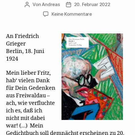
Von
Andreas
20. Februar 2022
Beitragsautor
Beitragsdatum
zu
Keine Kommentare
Max
Herrmann-
Neiße
An Friedrich
lernt
Grieger
Mehring
Berlin, 18. Juni
auswendig
1924
Mein lieber Fritz,
hab‘ vielen Dank
für Dein Gedenken
aus Freiwaldau –
ach, wie verfluchte
ich es, daß ich
nicht mit dabei
war! (…) Mein
Gedichtbuch soll demnächst erscheinen zu 20,