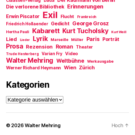
Der Kaufmann von Berlin
Claassen-Verlag
Dada
n
Erinnerungen
Die verlorene Bibliothek
e
t
Exil
)
Erwin Piscator
Flucht
Frankreich
George Grosz
Gedicht
Friedrich Hollaender
Kabarett
Kurt Tucholsky
Hertha Pauli
Kurt Weill
Lyrik
Paris
Lied
Porträt
Marseille
Müller
Lieder
Prosa
Roman
Rezension
Theater
Video
Varian Fry
Trude Hesterberg
Walter Mehring
Weltbühne
Werkausgabe
Wien
Zürich
Werner Richard Heymann
Kategorien
Kategorien
© 2026
Walter Mehring
Hoch
↑