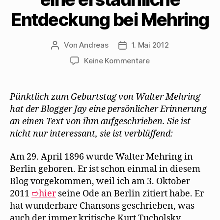
n
F
d
E
e
n
e
i
-
n
Entdeckung bei Mehring
e
n
n
M
s
u
s
n
a
t
e
t
e
i
e
m
e
u
l
r
F
r
e
z
g
Von
Andreas
1. Mai 2012
Beitragsautor
Beitragsdatum
e
g
m
u
e
n
e
F
s
ö
zu
Keine Kommentare
s
ö
e
e
f
t
f
n
n
f
Der
e
f
s
d
n
r
n
t
e
e
Blogger
g
e
e
n
t
Jay
e
t
r
(
)
Pünktlich zum Geburtstag von Walter Mehring
ö
)
g
W
macht
f
e
i
hat der Blogger Jay eine persönlicher Erinnerung
f
ö
r
eine
n
f
d
an einen Text von ihm aufgeschrieben. Sie ist
erstaunliche
e
f
i
t
n
n
nicht nur interessant, sie ist verblüffend:
Entdeckung
)
e
n
t
e
bei
)
u
Am 29. April 1896 wurde Walter Mehring in
e
Mehring
m
Berlin geboren. Er ist schon einmal in diesem
F
e
Blog vorgekommen, weil ich am 3. Oktober
n
s
2011
➱hier
seine Ode an Berlin zitiert habe. Er
t
e
hat wunderbare Chansons geschrieben, was
r
g
auch der immer kritische Kurt Tucholsky