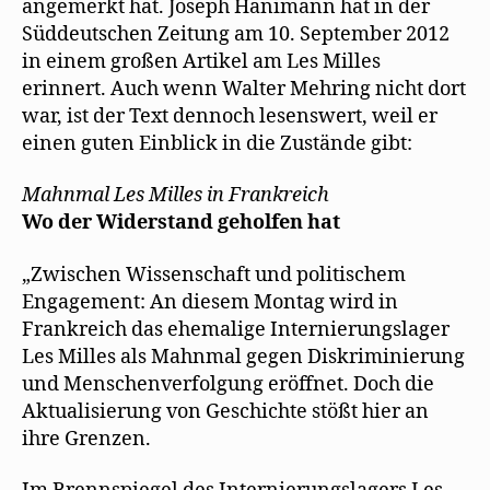
angemerkt hat. Joseph Hanimann hat in der
t
e
Süddeutschen Zeitung am 10. September 2012
r
g
in einem großen Artikel am Les Milles
e
ö
erinnert. Auch wenn Walter Mehring nicht dort
f
f
war, ist der Text dennoch lesenswert, weil er
n
e
einen guten Einblick in die Zustände gibt:
t
)
Mahnmal Les Milles in Frankreich
Wo der Widerstand geholfen hat
„Zwischen Wissenschaft und politischem
Engagement: An diesem Montag wird in
Frankreich das ehemalige Internierungslager
Les Milles als Mahnmal gegen Diskriminierung
und Menschenverfolgung eröffnet. Doch die
Aktualisierung von Geschichte stößt hier an
ihre Grenzen.