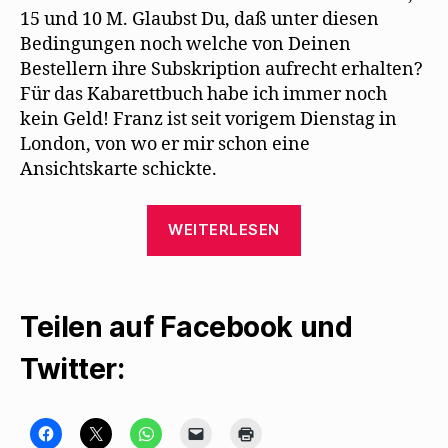
15 und 10 M. Glaubst Du, daß unter diesen
Bedingungen noch welche von Deinen
Bestellern ihre Subskription aufrecht erhalten?
Für das Kabarettbuch habe ich immer noch
kein Geld! Franz ist seit vorigem Dienstag in
London, von wo er mir schon eine
Ansichtskarte schickte.
„Max
WEITERLESEN
Herrmann-
Neiße
lernt
Teilen auf Facebook und
Mehring
auswendig“
Twitter:
K
K
K
K
K
l
l
l
l
l