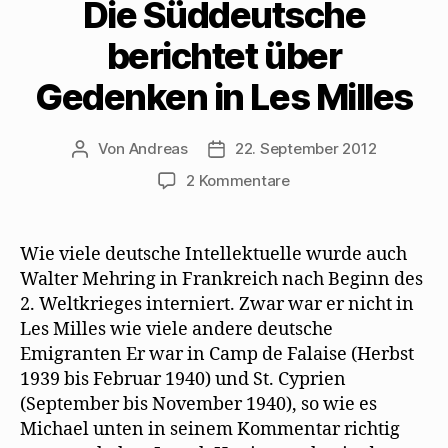
Die Süddeutsche
i
e
(
k
u
r
u
W
p
e
d
e
i
e
m
berichtet über
i
m
r
r
F
n
F
d
E
e
n
e
i
-
n
Gedenken in Les Milles
e
n
n
M
s
u
s
n
a
t
e
t
e
i
e
m
e
u
l
r
F
r
e
z
g
Von
Andreas
22. September 2012
Beitragsautor
Beitragsdatum
e
g
m
u
e
n
e
F
s
ö
zu
2 Kommentare
s
ö
e
e
f
t
f
n
n
f
Die
e
f
s
d
n
r
n
t
e
e
Süddeutsche
g
e
e
n
t
berichtet
e
t
r
(
)
Wie viele deutsche Intellektuelle wurde auch
ö
)
g
W
über
f
e
i
Walter Mehring in Frankreich nach Beginn des
f
ö
r
Gedenken
n
f
d
2. Weltkrieges interniert. Zwar war er nicht in
e
f
i
in
t
n
n
Les Milles wie viele andere deutsche
Les
)
e
n
t
e
Emigranten Er war in Camp de Falaise (Herbst
Milles
)
u
e
1939 bis Februar 1940) und St. Cyprien
m
F
(September bis November 1940), so wie es
e
Michael unten in seinem Kommentar richtig
n
s