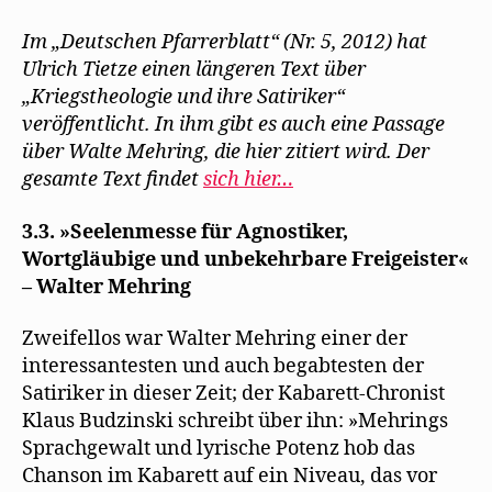
t
f
n
n
f
Tietze
e
f
s
d
n
r
n
t
e
e
würdigt
Im „Deutschen Pfarrerblatt“ (Nr. 5, 2012) hat
g
e
e
n
t
Mehring
e
t
r
(
)
Ulrich Tietze einen längeren Text über
ö
)
g
W
im
f
e
i
„Kriegstheologie und ihre Satiriker“
f
ö
r
Deutschen
n
f
d
veröffentlicht. In ihm gibt es auch eine Passage
Pfarrerblatt
e
f
i
t
n
n
über Walte Mehring, die hier zitiert wird. Der
)
e
n
t
e
gesamte Text findet
sich hier…
)
u
e
m
3.3. »Seelenmesse für Agnostiker,
F
e
Wortgläubige und unbekehrbare Freigeister«
n
s
– Walter Mehring
t
e
r
g
Zweifellos war Walter Mehring einer der
e
ö
interessantesten und auch begabtesten der
f
f
Satiriker in dieser Zeit; der Kabarett-Chronist
n
e
Klaus Budzinski schreibt über ihn: »Mehrings
t
)
Sprachgewalt und lyrische Potenz hob das
Chanson im Kabarett auf ein Niveau, das vor