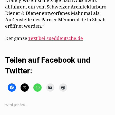
Drancy, wo einst die Züge nach Auschwitz
abfuhren, ein vom Schweizer Architekturbüro
Diener & Diener entworfenes Mahnmal als
Außenstelle des Pariser Mémorial de la Shoah
eröffnet werden.“
Der ganze
Text bei sueddeutsche.de
Teilen auf Facebook und
Twitter:
K
K
K
K
K
l
l
l
l
l
i
i
i
i
i
c
c
c
c
c
k
k
k
k
k
,
e
e
e
e
Wird geladen …
u
,
n
n
n
m
u
,
,
z
a
m
u
u
u