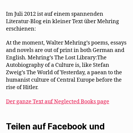
e
f
s
d
n
r
n
t
e
e
Neglected
g
e
e
n
t
Books
e
t
r
(
)
Im Juli 2012 ist auf einem spannenden
ö
)
g
W
page
f
e
i
Literatur-Blog ein kleiner Text über Mehring
f
ö
r
erinnert
n
f
d
erschienen:
an
e
f
i
t
n
n
Mehring
)
e
n
At the moment, Walter Mehring’s poems, essays
t
e
)
u
and novels are out of print in both German and
e
m
English. Mehring’s The Lost Library:The
F
e
Autobiography of a Culture is, like Stefan
n
s
Zweig’s The World of Yesterday, a paean to the
t
e
humanist culture of Central Europe before the
r
g
rise of Hitler.
e
ö
f
f
Der ganze Text auf Neglected Books page
n
e
t
)
Teilen auf Facebook und