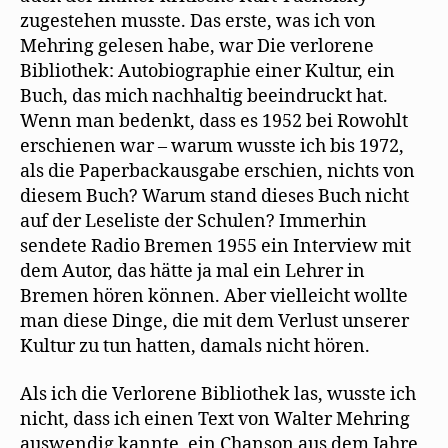
e
ö
zugestehen musste. Das erste, was ich von
f
f
Mehring gelesen habe, war Die verlorene
n
e
Bibliothek: Autobiographie einer Kultur, ein
t
)
Buch, das mich nachhaltig beeindruckt hat.
Wenn man bedenkt, dass es 1952 bei Rowohlt
erschienen war – warum wusste ich bis 1972,
als die Paperbackausgabe erschien, nichts von
diesem Buch? Warum stand dieses Buch nicht
auf der Leseliste der Schulen? Immerhin
sendete Radio Bremen 1955 ein Interview mit
dem Autor, das hätte ja mal ein Lehrer in
Bremen hören können. Aber vielleicht wollte
man diese Dinge, die mit dem Verlust unserer
Kultur zu tun hatten, damals nicht hören.
Als ich die Verlorene Bibliothek las, wusste ich
nicht, dass ich einen Text von Walter Mehring
auswendig kannte, ein Chanson aus dem Jahre