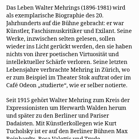
e
wieder
m
Das Leben Walter Mehrings (1896-1981) wird
nichts“
F
e
als exemplarische Biographie des 20.
n
s
Jahrhunderts auf die Bühne gebracht: er war
t
e
Künstler, Faschismuskritiker und Exilant. Seine
r
g
Werke, inzwischen selten gelesen, sollen
e
ö
wieder ins Licht gerückt werden, den sie haben
f
f
nichts von ihrer poetischen Virtuosität und
n
intellektueller Schärfe verloren. Seine letzten
e
t
Lebensjahre verbrachte Mehring in Zürich, wo
)
er zum Beispiel im Theater Stok auftrat oder im
Café Odeon „studierte“, wie er selber notierte.
Seit 1915 gehört Walter Mehring zum Kreis der
Expressionisten um Herwarth Walden herum
und später zu den Berliner und Pariser
Dadaisten. Mit Künstlerkollegen wie Kurt
Tucholsky ist er auf den Berliner Bühnen Max