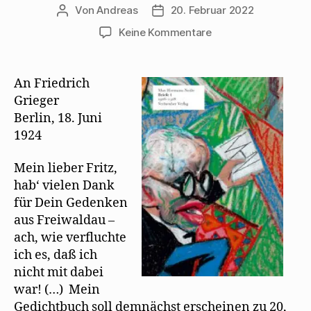
Von
Andreas
20. Februar 2022
Beitragsautor
Beitragsdatum
zu
Keine Kommentare
Max
Herrmann-
Neiße
An Friedrich
lernt
Grieger
Mehring
Berlin, 18. Juni
auswendig
1924
Mein lieber Fritz,
hab‘ vielen Dank
für Dein Gedenken
aus Freiwaldau –
ach, wie verfluchte
ich es, daß ich
nicht mit dabei
war! (…) Mein
Gedichtbuch soll demnächst erscheinen zu 20,