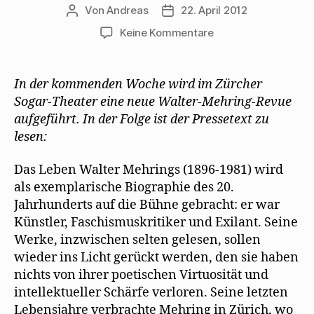
Von
Andreas
22. April 2012
Beitragsautor
Beitragsdatum
zu
Keine Kommentare
„Mit
der
Güte
In der kommenden Woche wird im Zürcher
des
Sogar-Theater eine neue Walter-Mehring-Revue
Menschen
aufgeführt. In der Folge ist der Pressetext zu
warʼs
lesen:
mal
wieder
Das Leben Walter Mehrings (1896-1981) wird
nichts“
als exemplarische Biographie des 20.
Jahrhunderts auf die Bühne gebracht: er war
Künstler, Faschismuskritiker und Exilant. Seine
Werke, inzwischen selten gelesen, sollen
wieder ins Licht gerückt werden, den sie haben
nichts von ihrer poetischen Virtuosität und
intellektueller Schärfe verloren. Seine letzten
Lebensjahre verbrachte Mehring in Zürich, wo