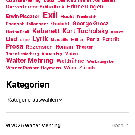
Der Kaufmann von Berlin
Claassen-Verlag
Dada
n
Erinnerungen
Die verlorene Bibliothek
e
t
Exil
)
Erwin Piscator
Flucht
Frankreich
George Grosz
Gedicht
Friedrich Hollaender
Kabarett
Kurt Tucholsky
Hertha Pauli
Kurt Weill
Lyrik
Paris
Lied
Porträt
Marseille
Müller
Lieder
Prosa
Roman
Rezension
Theater
Video
Varian Fry
Trude Hesterberg
Walter Mehring
Weltbühne
Werkausgabe
Wien
Zürich
Werner Richard Heymann
Kategorien
Kategorien
© 2026
Walter Mehring
Hoch
↑