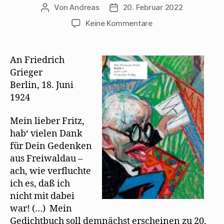
Von
Andreas
20. Februar 2022
Beitragsautor
Beitragsdatum
zu
Keine Kommentare
Max
Herrmann-
Neiße
An Friedrich
lernt
Grieger
Mehring
Berlin, 18. Juni
auswendig
1924
Mein lieber Fritz,
hab‘ vielen Dank
für Dein Gedenken
aus Freiwaldau –
ach, wie verfluchte
ich es, daß ich
nicht mit dabei
war! (…) Mein
Gedichtbuch soll demnächst erscheinen zu 20,