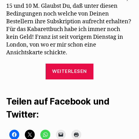
15 und 10 M. Glaubst Du, daß unter diesen
Bedingungen noch welche von Deinen
Bestellern ihre Subskription aufrecht erhalten?
Für das Kabarettbuch habe ich immer noch
kein Geld! Franz ist seit vorigem Dienstag in
London, von wo er mir schon eine
Ansichtskarte schickte.
„Max
WEITERLESEN
Herrmann-
Neiße
lernt
Teilen auf Facebook und
Mehring
auswendig“
Twitter:
K
K
K
K
K
l
l
l
l
l