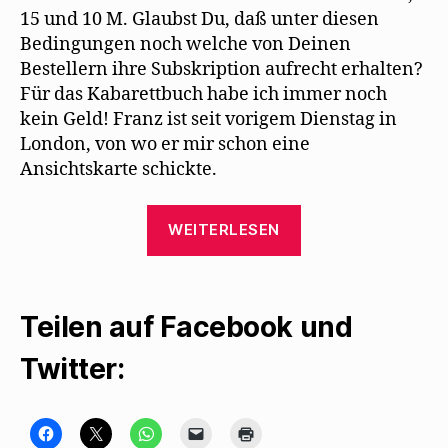
15 und 10 M. Glaubst Du, daß unter diesen
Bedingungen noch welche von Deinen
Bestellern ihre Subskription aufrecht erhalten?
Für das Kabarettbuch habe ich immer noch
kein Geld! Franz ist seit vorigem Dienstag in
London, von wo er mir schon eine
Ansichtskarte schickte.
„Max
WEITERLESEN
Herrmann-
Neiße
lernt
Teilen auf Facebook und
Mehring
auswendig“
Twitter:
K
K
K
K
K
l
l
l
l
l