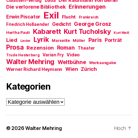
Der Kaufmann von Berlin
Claassen-Verlag
Dada
n
Erinnerungen
Die verlorene Bibliothek
e
t
Exil
)
Erwin Piscator
Flucht
Frankreich
George Grosz
Gedicht
Friedrich Hollaender
Kabarett
Kurt Tucholsky
Hertha Pauli
Kurt Weill
Lyrik
Paris
Lied
Porträt
Marseille
Müller
Lieder
Prosa
Roman
Rezension
Theater
Video
Varian Fry
Trude Hesterberg
Walter Mehring
Weltbühne
Werkausgabe
Wien
Zürich
Werner Richard Heymann
Kategorien
Kategorien
© 2026
Walter Mehring
Hoch
↑