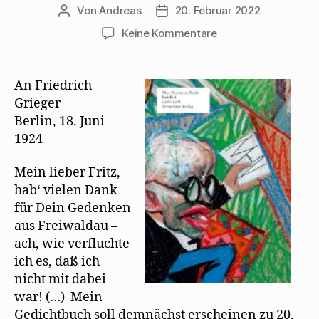
Von
Andreas
20. Februar 2022
Beitragsautor
Beitragsdatum
zu
Keine Kommentare
Max
Herrmann-
Neiße
An Friedrich
lernt
Grieger
Mehring
Berlin, 18. Juni
auswendig
1924
Mein lieber Fritz,
hab‘ vielen Dank
für Dein Gedenken
aus Freiwaldau –
ach, wie verfluchte
ich es, daß ich
nicht mit dabei
war! (…) Mein
Gedichtbuch soll demnächst erscheinen zu 20,