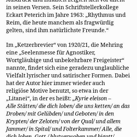
in seinen Versen. Sein Schriftstellerkollege
Eckart Peterich im Jahre 1963: „Rhythmus und
Reim, die heute manchem als fragwürdig
gelten, sind ihm natürlichste Freunde.“
Im „Ketzerbrevier“ von 1920/21, die Mehring
eine „Seelenmesse für Agnostiker,
Wortgläubige und unbekehrbare Freigeister“
nannte, findet sich eine geradezu unglaubliche
Vielfalt lyrischer und satirischer Formen. Dabei
hat der Autor hier immer wieder auch
religiöse Motive benutzt, so etwa in der
„Litanei“, in der es heißt:
„Kyrie eleison –
Alle Stätten/ die dich loben/ die uns ketten/ an das
Droben/ mit Gelübden/ und Geboten/ in den
Krypten/ der Zeloten/ von der Qual/ und allem
Jammer/ in Spital/ und Folterkammer/ Alle, die
dich loben, Gott,/ blutverwoben und bigott/