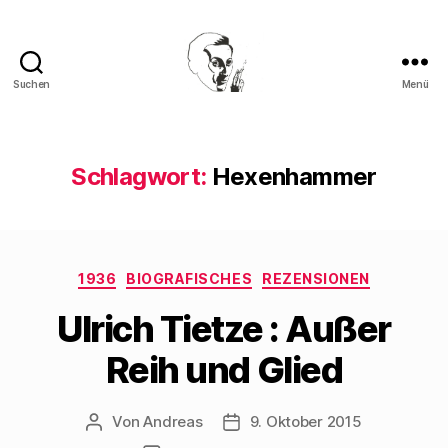
Suchen
Menü
Walter
Mehring
Schlagwort:
Hexenhammer
Kategorien
1936
BIOGRAFISCHES
REZENSIONEN
Ulrich Tietze : Außer
Reih und Glied
Von
Andreas
9. Oktober 2015
Beitragsautor
Beitragsdatum