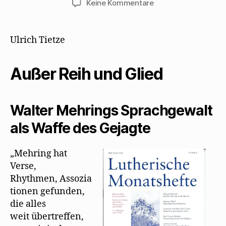
zu
Keine Kommentare
Ulrich
Tietze
:
Ulrich Tietze
Außer
Reih
Außer Reih und Glied
und
Glied
Walter Mehrings Sprachgewalt
als Waffe des Gejagte
„Mehring hat
Verse,
Rhythmen, Assozia
tionen gefunden,
die alles
weit übertreffen,