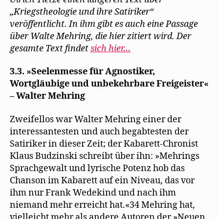
r
im
g
„Kriegstheologie und ihre Satiriker“
e
Deutschen
ö
veröffentlicht. In ihm gibt es auch eine Passage
Pfarrerblatt
f
f
über Walte Mehring, die hier zitiert wird. Der
n
e
gesamte Text findet
sich hier…
t
)
3.3. »Seelenmesse für Agnostiker,
Wortgläubige und unbekehrbare Freigeister«
– Walter Mehring
Zweifellos war Walter Mehring einer der
interessantesten und auch begabtesten der
Satiriker in dieser Zeit; der Kabarett-Chronist
Klaus Budzinski schreibt über ihn: »Mehrings
Sprachgewalt und lyrische Potenz hob das
Chanson im Kabarett auf ein Niveau, das vor
ihm nur Frank Wedekind und nach ihm
niemand mehr erreicht hat.«34 Mehring hat,
vielleicht mehr als andere Autoren der »Neuen