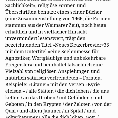
Sachlichkeit«, religiöse Formen und
Überschriften benutzt: eines seiner Bücher
(eine Zusammenstellung von 1966, die Formen
stammen aus der Weimarer Zeit), noch heute
erhältlich und in vielfacher Hinsicht
unvermindert lesenswert, trägt den
bezeichnenden Titel »Neues Ketzerbrevier«35
mit dem Untertitel »eine Seelenmesse für
Agnostiker, Wortgläubige und unbekehrbare
Freigeister« und beinhaltet tatsächlich eine
Vielzahl von religiösen Anspielungen und –
natürlich satirisch verfremdeten – Formen.
Beispiele: »Litanei« mit den Versen »Kyrie
eleison – / alle Stätten / die dich loben / die uns
ketten / an das Droben / mit Gelübden / und
Geboten / in den Krypten / der Zeloten / von der
Qual / und allem Jammer / in Spital / und
Folterkammer / Alle die dich loben, Gott, /