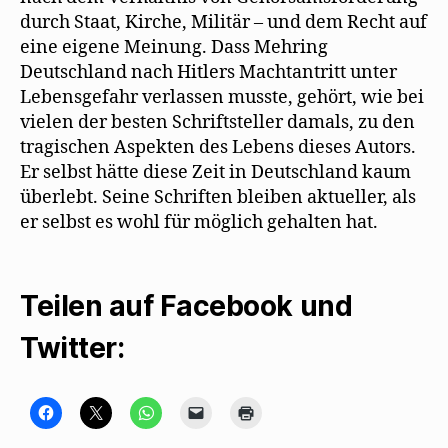
durch Staat, Kirche, Militär – und dem Recht auf
eine eigene Meinung. Dass Mehring
Deutschland nach Hitlers Machtantritt unter
Lebensgefahr verlassen musste, gehört, wie bei
vielen der besten Schriftsteller damals, zu den
tragischen Aspekten des Lebens dieses Autors.
Er selbst hätte diese Zeit in Deutschland kaum
überlebt. Seine Schriften bleiben aktueller, als
er selbst es wohl für möglich gehalten hat.
Teilen auf Facebook und
Twitter:
K
K
K
K
K
l
l
l
l
l
i
i
i
i
i