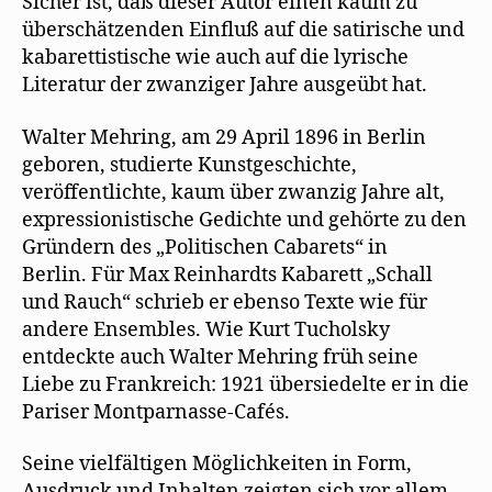
Sicher ist, daß dieser Autor einen kaum zu
überschätzenden Einfluß auf die satirische und
kabarettistische wie auch auf die lyrische
Literatur der zwanziger Jahre ausgeübt hat.
Walter Mehring, am 29 April 1896 in Berlin
geboren, studierte Kunstgeschichte,
veröffentlichte, kaum über zwanzig Jahre alt,
expressionistische Gedichte und gehörte zu den
Gründern des „Politischen Cabarets“ in
Berlin. Für Max Reinhardts Kabarett „Schall
und Rauch“ schrieb er ebenso Texte wie für
andere Ensembles. Wie Kurt Tucholsky
entdeckte auch Walter Mehring früh seine
Liebe zu Frankreich: 1921 übersiedelte er in die
Pariser Montparnasse-Cafés.
Seine vielfältigen Möglichkeiten in Form,
Ausdruck und Inhalten zeigten sich vor allem