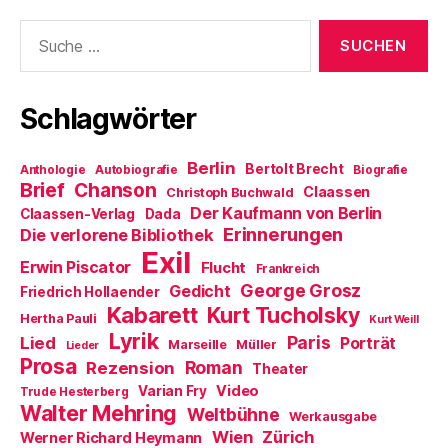
F
e
n
Suche
s
nach:
t
e
r
g
e
Schlagwörter
ö
f
f
n
Berlin
e
Bertolt Brecht
Anthologie
Autobiografie
Biografie
t
Brief
Chanson
Claassen
Christoph Buchwald
)
Der Kaufmann von Berlin
Claassen-Verlag
Dada
Erinnerungen
Die verlorene Bibliothek
Exil
Erwin Piscator
Flucht
Frankreich
George Grosz
Gedicht
Friedrich Hollaender
Kabarett
Kurt Tucholsky
Hertha Pauli
Kurt Weill
Lyrik
Paris
Lied
Porträt
Marseille
Müller
Lieder
Prosa
Roman
Rezension
Theater
Video
Varian Fry
Trude Hesterberg
Walter Mehring
Weltbühne
Werkausgabe
Wien
Zürich
Werner Richard Heymann