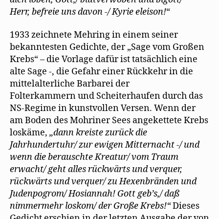
Herr, befreie uns davon -/ Kyrie eleison!
“
1933 zeichnete Mehring in einem seiner
bekanntesten Gedichte, der „Sage vom Großen
Krebs“ – die Vorlage dafür ist tatsächlich eine
alte Sage -, die Gefahr einer Rückkehr in die
mittelalterliche Barbarei der
Folterkammern und Scheiterhaufen durch das
NS-Regime in kunstvollen Versen. Wenn der
am Boden des Mohriner Sees angekettete Krebs
loskäme,
„dann kreiste zurück die
Jahrhundertuhr/ zur ewigen Mitternacht -/ und
wenn die berauschte Kreatur/ vom Traum
erwacht/ geht alles rückwärts und verquer,
rückwärts und verquer/ zu Hexenbränden und
Judenpogrom/ Hosiannah! Gott geb’s,/ daß
nimmermehr loskom/ der Große Krebs!“
Dieses
Gedicht erschien in der letzten Ausgabe der von