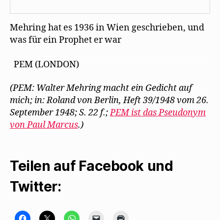
Mehring hat es 1936 in Wien geschrieben, und
was für ein Prophet er war
___________________________________________________
_
PEM (LONDON)
(PEM: Walter Mehring macht ein Gedicht auf
mich; in: Roland von Berlin, Heft 39/1948 vom 26.
September 1948; S. 22 f.;
PEM ist das Pseudonym
von Paul Marcus
.)
Teilen auf Facebook und
Twitter:
K
K
K
K
K