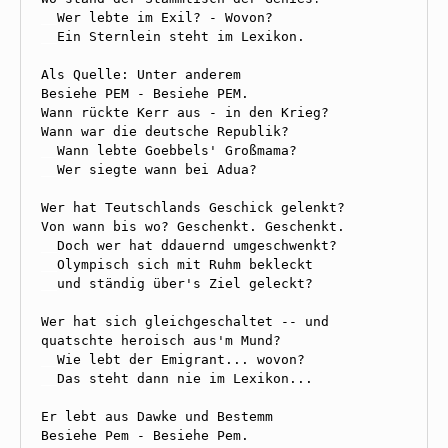
__
__
Ein Sternlein steht im Lexikon.

Als Quelle: Unter anderem

Besiehe PEM - Besiehe PEM.

Wann rückte Kerr aus - in den Krieg?

__
__
Wer siegte wann bei Adua?

Wer hat Teutschlands Geschick gelenkt?

__
__
__
und ständig über's Ziel geleckt?

Wer hat sich gleichgeschaltet -- und

__
__
Das steht dann nie im Lexikon...

Er lebt aus Dawke und Bestemm

Besiehe Pem - Besiehe Pem.