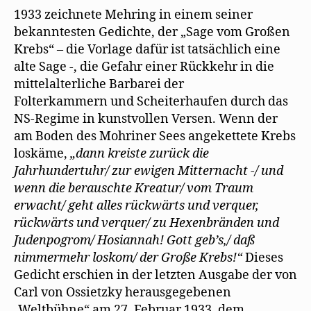
1933 zeichnete Mehring in einem seiner
bekanntesten Gedichte, der „Sage vom Großen
Krebs“ – die Vorlage dafür ist tatsächlich eine
alte Sage -, die Gefahr einer Rückkehr in die
mittelalterliche Barbarei der
Folterkammern und Scheiterhaufen durch das
NS-Regime in kunstvollen Versen. Wenn der
am Boden des Mohriner Sees angekettete Krebs
loskäme,
„dann kreiste zurück die
Jahrhundertuhr/ zur ewigen Mitternacht -/ und
wenn die berauschte Kreatur/ vom Traum
erwacht/ geht alles rückwärts und verquer,
rückwärts und verquer/ zu Hexenbränden und
Judenpogrom/ Hosiannah! Gott geb’s,/ daß
nimmermehr loskom/ der Große Krebs!“
Dieses
Gedicht erschien in der letzten Ausgabe der von
Carl von Ossietzky herausgegebenen
„Weltbühne“ am 27. Februar 1933, dem