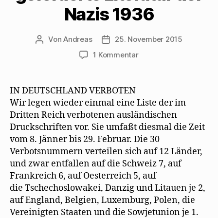
e
n
n
M
s
u
s
n
a
t
Nazis 1936
e
t
e
i
e
m
e
u
l
r
F
r
e
z
g
e
g
m
u
e
n
e
F
s
ö
Von
Andreas
25. November 2015
Beitragsautor
Beitragsdatum
s
ö
e
e
f
t
f
n
n
f
zu
1 Kommentar
e
f
s
d
n
r
n
t
e
e
Verbotene
g
e
e
n
t
und
e
t
r
(
)
ö
)
g
W
geförderte
f
e
i
IN DEUTSCHLAND VERBOTEN
f
ö
r
Literatur
Wir legen wieder einmal eine Liste der im
n
f
d
der
e
f
i
Dritten Reich verbotenen ausländischen
t
n
n
Nazis
)
e
n
Druckschriften vor. Sie umfaßt diesmal die Zeit
t
e
1936
)
u
vom 8. Jänner bis 29. Februar. Die 30
e
m
Verbotsnummern verteilen sich auf 12 Länder,
F
e
und zwar entfallen auf die Schweiz 7, auf
n
s
Frankreich 6, auf Oesterreich 5, auf
t
e
die Tschechoslowakei, Danzig und Litauen je 2,
r
g
auf England, Belgien, Luxemburg, Polen, die
e
ö
Vereinigten Staaten und die Sowjetunion je 1.
f