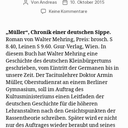
g
e
e
n
t
Von
Andreas
10. Oktober 2015
Beitragsautor
Beitragsdatum
e
t
r
(
)
ö
)
g
W
zu
Keine Kommentare
f
e
i
f
ö
r
Verlagsankündigun
n
f
d
e
f
i
von
t
n
n
„Müller“
)
e
n
„Müller“, Chronik einer deutschen Sippe.
t
e
1936
)
u
Roman von Walter Mehring, Preis: brosch. S
e
m
8.40, Leinen S 9.60. Gsur-Verlag, Wien. In
F
e
diesem Buch hat Walter Mehring eine
n
s
Geschichte des deutschen Kleinbürgertums
t
geschrieben, vom Eintritt der Germanen bis in
e
r
unsere Zeit. Der Tacituslehrer Doktor Armin
g
e
Müller, Oberstudienrat an einem Berliner
ö
f
Gymnasium, soll im Auftrag des
f
n
Kultusministeriums einen Leitfaden der
e
t
deutschen Geschichte für die höheren
)
Lehranstalten nach den Gesichtspunkten der
Rassentheorie schreiben. Später wird er nicht
nur des Auftrages wieder beraubt und seines