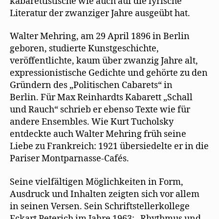
kabarettistische wie auch auf die lyrische
Literatur der zwanziger Jahre ausgeübt hat.
Walter Mehring, am 29 April 1896 in Berlin
geboren, studierte Kunstgeschichte,
veröffentlichte, kaum über zwanzig Jahre alt,
expressionistische Gedichte und gehörte zu den
Gründern des „Politischen Cabarets“ in
Berlin. Für Max Reinhardts Kabarett „Schall
und Rauch“ schrieb er ebenso Texte wie für
andere Ensembles. Wie Kurt Tucholsky
entdeckte auch Walter Mehring früh seine
Liebe zu Frankreich: 1921 übersiedelte er in die
Pariser Montparnasse-Cafés.
Seine vielfältigen Möglichkeiten in Form,
Ausdruck und Inhalten zeigten sich vor allem
in seinen Versen. Sein Schriftstellerkollege
Eckart Peterich im Jahre 1963: „Rhythmus und