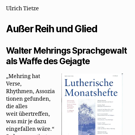
g
e
e
n
t
e
t
r
(
)
:
Ulrich Tietze
ö
)
g
W
Außer
f
e
i
f
ö
r
Reih
n
f
d
e
f
i
Außer Reih und Glied
und
t
n
n
Glied
)
e
n
t
e
)
u
e
Walter Mehrings Sprachgewalt
m
F
e
als Waffe des Gejagte
n
s
t
e
„Mehring hat
r
g
Verse,
e
ö
Rhythmen, Assozia
f
f
tionen gefunden,
n
e
die alles
t
)
weit übertreffen,
was mir je dazu
eingefallen wäre.“