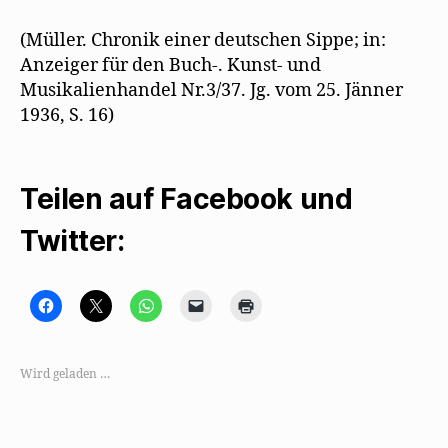
(Müller. Chronik einer deutschen Sippe; in:
Anzeiger für den Buch-. Kunst- und
Musikalienhandel Nr.3/37. Jg. vom 25. Jänner
1936, S. 16)
Teilen auf Facebook und
Twitter:
K
K
K
K
K
l
l
l
l
l
i
i
i
i
i
c
c
c
c
c
k
k
k
k
k
,
e
e
e
e
Wird geladen …
u
,
n
n
n
m
u
,
,
z
a
m
u
u
u
u
a
m
m
m
f
u
a
e
A
F
f
u
i
u