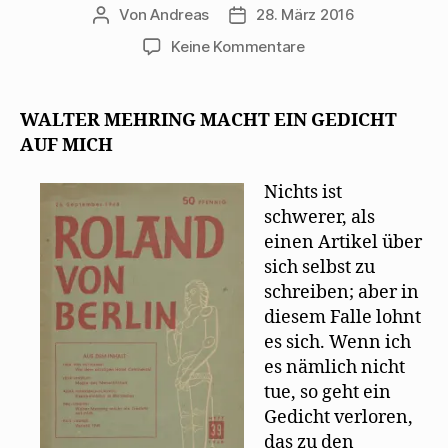
Von
Andreas
28. März 2016
Beitragsautor
Beitragsdatum
zu
Keine Kommentare
PEM:
WALTER
MEHRING
WALTER MEHRING MACHT EIN GEDICHT
MACHT
AUF MICH
EIN
GEDICHT
Nichts ist
AUF
schwerer, als
MICH
einen Artikel über
sich selbst zu
schreiben; aber in
diesem Falle lohnt
es sich. Wenn ich
es nämlich nicht
tue, so geht ein
Gedicht verloren,
das zu den