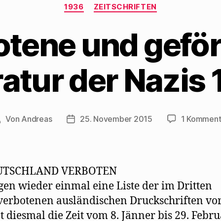
Kategorien
1936
ZEITSCHRIFTEN
otene und geför
ratur der Nazis
Von
Andreas
25. November 2015
1 Komment
eitragsautor
Beitragsdatum
UTSCHLAND VERBOTEN
gen wieder einmal eine Liste der im Dritten
verbotenen ausländischen Druckschriften vor.
 diesmal die Zeit vom 8. Jänner bis 29. Febru