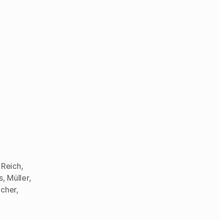
 Reich
,
s
,
Müller
,
cher
,
l