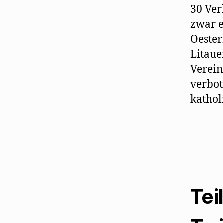
30 Ver
zwar e
Oester
Litaue
Verein
verbot
kathol
Tei