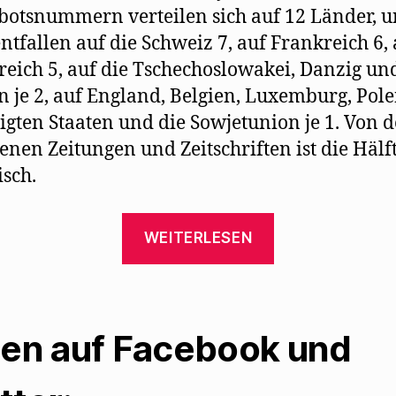
botsnummern verteilen sich auf 12 Länder, 
ntfallen auf die Schweiz 7, auf Frankreich 6, 
reich 5, auf die Tschechoslowakei, Danzig un
n je 2, auf England, Belgien, Luxemburg, Pole
igten Staaten und die Sowjetunion je 1. Von 
enen Zeitungen und Zeitschriften ist die Hälf
isch.
„Verbotene
WEITERLESEN
und
geförderte
Literatur
der
len auf Facebook und
Nazis
1936“