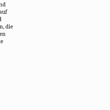
und
auf
d
n, die
den
te