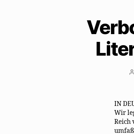
Verb
Lite
B
IN DE
Wir le
Reich 
umfaßt