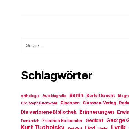
Suche
nach:
Schlagwörter
Berlin
Bertolt Brecht
Anthologie
Autobiografie
Biogra
Claassen
Claassen-Verlag
Dad
Christoph Buchwald
Erinnerungen
Die verlorene Bibliothek
Erwin
George 
Gedicht
Friedrich Hollaender
Frankreich
Kurt Tucholsky
Lyrik
Lied
Kurt Weill
Lieder