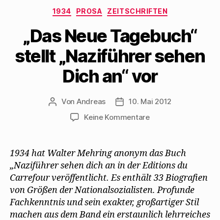
n
e
i
-
n
e
n
n
M
s
Kategorien
1934
PROSA
ZEITSCHRIFTEN
u
s
n
a
t
e
t
e
i
e
m
e
u
l
r
„Das Neue Tagebuch“
F
r
e
z
g
e
g
m
u
e
n
e
F
s
ö
stellt „Naziführer sehen
s
ö
e
e
f
t
f
n
n
f
e
f
s
d
n
Dich an“ vor
r
n
t
e
e
g
e
e
n
t
e
t
r
(
)
ö
)
g
W
f
e
i
Von
Andreas
10. Mai 2012
Beitragsautor
Beitragsdatum
f
ö
r
n
f
d
zu
e
f
Keine Kommentare
i
t
n
n
„Das
)
e
n
t
e
Neue
)
u
e
Tagebuch“
1934 hat Walter Mehring anonym das Buch
m
stellt
F
„Naziführer sehen dich an in der Editions du
e
„Naziführer
n
Carrefour veröffentlicht. Es enthält 33 Biografien
s
sehen
t
von Größen der Nationalsozialisten. Profunde
Dich
e
r
Fachkenntnis und sein exakter, großartiger Stil
an“
g
e
machen aus dem Band ein erstaunlich lehrreiches
vor
ö