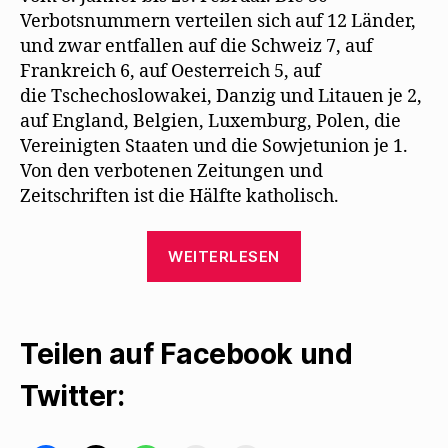
t
Verbotsnummern verteilen sich auf 12 Länder,
e
r
und zwar entfallen auf die Schweiz 7, auf
g
e
Frankreich 6, auf Oesterreich 5, auf
ö
f
die Tschechoslowakei, Danzig und Litauen je 2,
f
n
auf England, Belgien, Luxemburg, Polen, die
e
t
Vereinigten Staaten und die Sowjetunion je 1.
)
Von den verbotenen Zeitungen und
Zeitschriften ist die Hälfte katholisch.
„Verbotene
WEITERLESEN
und
geförderte
Literatur
Teilen auf Facebook und
der
Nazis
Twitter:
1936“