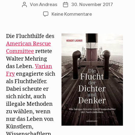
Von
Andreas
30. November 2017
Beitragsautor
Beitragsdatum
zu
Keine Kommentare
Herbert
Lackner
schildert
Die Fluchthilfe des
Mehrings
American Rescue
Flucht
Committee
rettete
aus
Walter Mehring
Frankreich
das Leben.
Varian
Fry
engagierte sich
als Fluchthelfer.
Dabei scheute er
sich nicht, auch
illegale Methoden
zu wählen, wenn
nur das Leben von
Künstlern,
Wissenschaftlern,