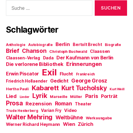
e
f
i
Suche
t
n
n
)
e
n
nach:
t
e
)
u
e
m
Schlagwörter
F
e
n
s
t
Berlin
Bertolt Brecht
Anthologie
Autobiografie
Biografie
e
Brief
Chanson
r
Claassen
Christoph Buchwald
g
Der Kaufmann von Berlin
Claassen-Verlag
Dada
e
ö
Erinnerungen
Die verlorene Bibliothek
f
Exil
f
Erwin Piscator
Flucht
n
Frankreich
e
George Grosz
Gedicht
Friedrich Hollaender
t
)
Kabarett
Kurt Tucholsky
Hertha Pauli
Kurt Weill
Lyrik
Paris
Lied
Porträt
Marseille
Müller
Lieder
Prosa
Roman
Rezension
Theater
Video
Varian Fry
Trude Hesterberg
Walter Mehring
Weltbühne
Werkausgabe
Wien
Zürich
Werner Richard Heymann