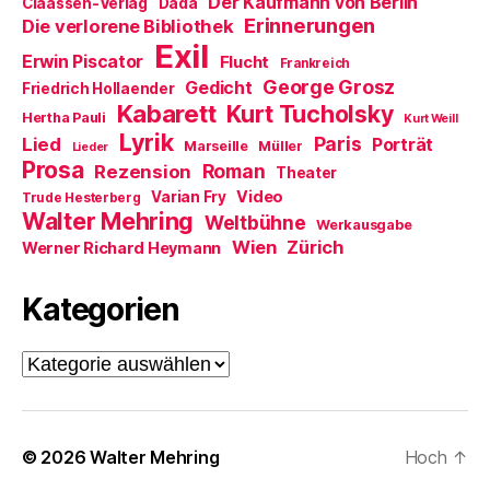
Der Kaufmann von Berlin
Claassen-Verlag
Dada
e
ö
Erinnerungen
Die verlorene Bibliothek
f
Exil
f
Erwin Piscator
Flucht
n
Frankreich
e
George Grosz
Gedicht
Friedrich Hollaender
t
)
Kabarett
Kurt Tucholsky
Hertha Pauli
Kurt Weill
Lyrik
Paris
Lied
Porträt
Marseille
Müller
Lieder
Prosa
Roman
Rezension
Theater
Video
Varian Fry
Trude Hesterberg
Walter Mehring
Weltbühne
Werkausgabe
Wien
Zürich
Werner Richard Heymann
Kategorien
Kategorien
© 2026
Walter Mehring
Hoch
↑