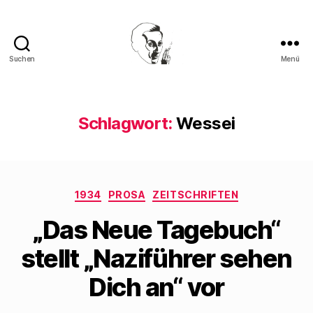
Suchen
Menü
Walter
Mehring
Schlagwort:
Wessei
Kategorien
1934
PROSA
ZEITSCHRIFTEN
„Das Neue Tagebuch“
stellt „Naziführer sehen
Dich an“ vor