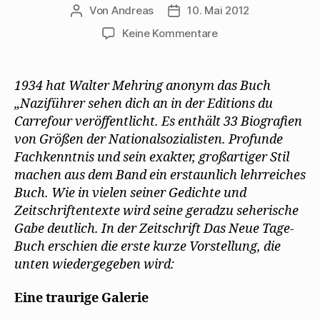
Von
Andreas
10. Mai 2012
Beitragsautor
Beitragsdatum
zu
Keine Kommentare
„Das
Neue
Tagebuch“
1934 hat Walter Mehring anonym das Buch
stellt
„Naziführer sehen dich an in der Editions du
„Naziführer
Carrefour veröffentlicht. Es enthält 33 Biografien
sehen
von Größen der Nationalsozialisten. Profunde
Dich
Fachkenntnis und sein exakter, großartiger Stil
an“
machen aus dem Band ein erstaunlich lehrreiches
vor
Buch. Wie in vielen seiner Gedichte und
Zeitschriftentexte wird seine geradzu seherische
Gabe deutlich. In der Zeitschrift Das Neue Tage-
Buch erschien die erste kurze Vorstellung, die
unten wiedergegeben wird:
Eine traurige Galerie