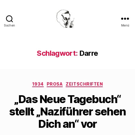
Suchen
Menü
Walter
Mehring
Schlagwort:
Darre
Kategorien
1934
PROSA
ZEITSCHRIFTEN
„Das Neue Tagebuch“
stellt „Naziführer sehen
Dich an“ vor