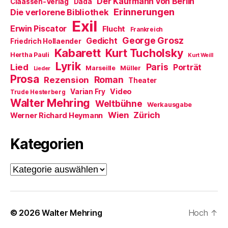
Der Kaufmann von Berlin
Claassen-Verlag
Dada
e
ö
Erinnerungen
Die verlorene Bibliothek
f
Exil
f
Erwin Piscator
Flucht
n
Frankreich
e
George Grosz
Gedicht
Friedrich Hollaender
t
)
Kabarett
Kurt Tucholsky
Hertha Pauli
Kurt Weill
Lyrik
Paris
Lied
Porträt
Marseille
Müller
Lieder
Prosa
Roman
Rezension
Theater
Video
Varian Fry
Trude Hesterberg
Walter Mehring
Weltbühne
Werkausgabe
Wien
Zürich
Werner Richard Heymann
Kategorien
Kategorien
© 2026
Walter Mehring
Hoch
↑