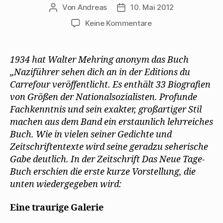
Von
Andreas
10. Mai 2012
Beitragsautor
Beitragsdatum
zu
Keine Kommentare
„Das
Neue
Tagebuch“
1934 hat Walter Mehring anonym das Buch
stellt
„Naziführer sehen dich an in der Editions du
„Naziführer
Carrefour veröffentlicht. Es enthält 33 Biografien
sehen
von Größen der Nationalsozialisten. Profunde
Dich
Fachkenntnis und sein exakter, großartiger Stil
an“
machen aus dem Band ein erstaunlich lehrreiches
vor
Buch. Wie in vielen seiner Gedichte und
Zeitschriftentexte wird seine geradzu seherische
Gabe deutlich. In der Zeitschrift Das Neue Tage-
Buch erschien die erste kurze Vorstellung, die
unten wiedergegeben wird:
Eine traurige Galerie