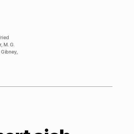
ried
r
,
M. G.
 Gibney
,