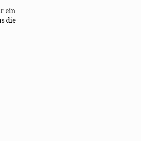
r ein
s die