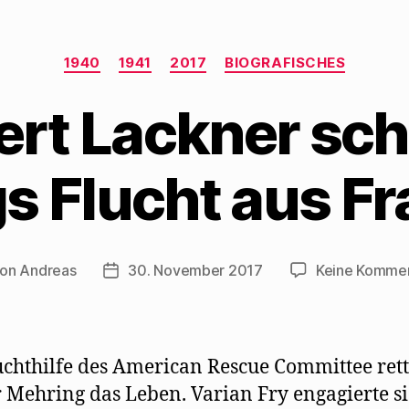
Kategorien
1940
1941
2017
BIOGRAFISCHES
rt Lackner sch
s Flucht aus Fr
Von
Andreas
30. November 2017
Keine Komme
tragsautor
Beitragsdatum
uchthilfe des American Rescue Committee rett
 Mehring das Leben. Varian Fry engagierte si