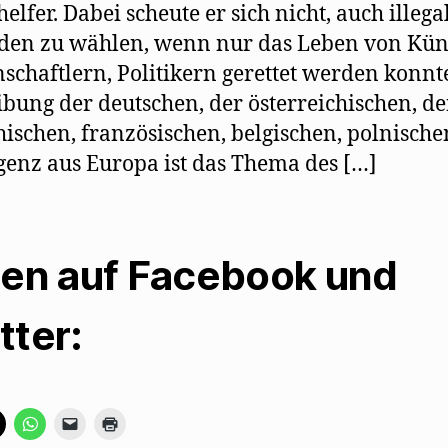
elfer. Dabei scheute er sich nicht, auch illega
en zu wählen, wenn nur das Leben von Küns
schaftlern, Politikern gerettet werden konnte
ibung der deutschen, der österreichischen, de
hischen, französischen, belgischen, polnische
igenz aus Europa ist das Thema des […]
len auf Facebook und
tter:
K
K
K
K
l
l
l
l
i
i
i
i