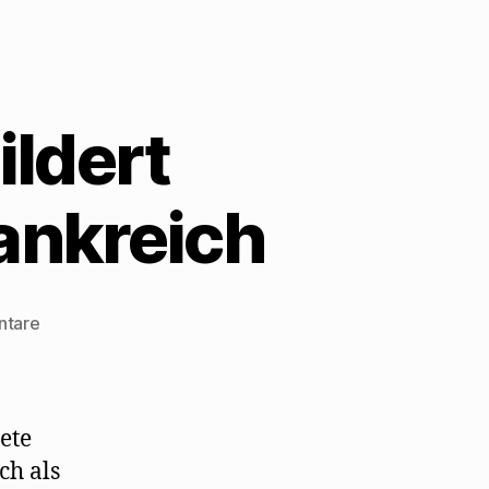
ildert
ankreich
zu
ntare
Herbert
Lackner
schildert
Mehrings
ete
Flucht
ch als
aus