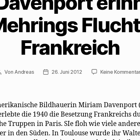
Davenport erinn
ö
e
e
f
f
n
n
f
f
s
d
n
n
t
e
e
Mehrings Flucht
e
e
n
t
t
r
(
)
)
g
W
e
i
ö
r
f
d
Frankreich
f
i
n
n
e
n
t
e
)
u
e
m
F
Von
Andreas
26. Juni 2012
Keine Kommenta
Beitragsautor
Beitragsdatum
e
n
s
t
e
r
g
e
erikanische Bildhauerin Miriam Davenport 
ö
f
erlebte die 1940 die Besetzung Frankreichs d
f
n
he Truppen in Paris. SIe floh wie viele ander
e
t
)
er in den Süden. In Toulouse wurde ihr Walt