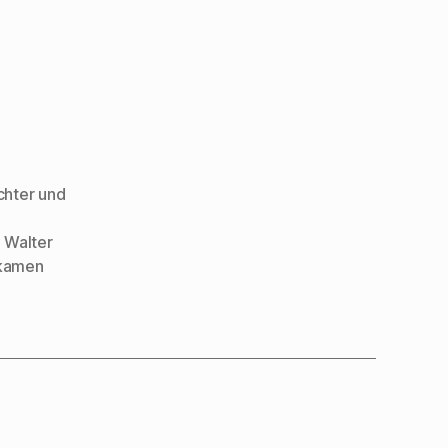
chter und
,
Walter
tkamen