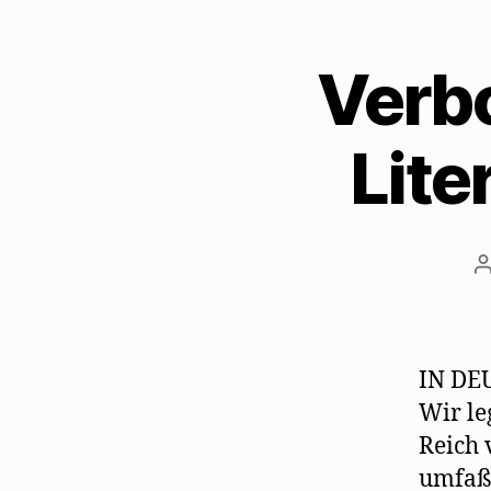
Verb
Lite
B
IN DE
Wir le
Reich 
umfaßt