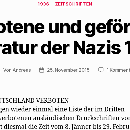
Kategorien
1936
ZEITSCHRIFTEN
otene und geför
ratur der Nazis
Von
Andreas
25. November 2015
1 Komment
eitragsautor
Beitragsdatum
UTSCHLAND VERBOTEN
gen wieder einmal eine Liste der im Dritten
verbotenen ausländischen Druckschriften vor.
 diesmal die Zeit vom 8. Jänner bis 29. Febru