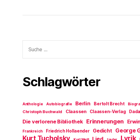
Suche
nach:
Schlagwörter
Berlin
Bertolt Brecht
Anthologie
Autobiografie
Biogra
Claassen
Claassen-Verlag
Dad
Christoph Buchwald
Erinnerungen
Die verlorene Bibliothek
Erwin
George 
Gedicht
Friedrich Hollaender
Frankreich
Kurt Tucholsky
Lyrik
Lied
Kurt Weill
Lieder