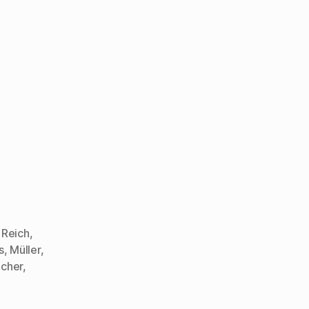
 Reich
,
s
,
Müller
,
cher
,
l