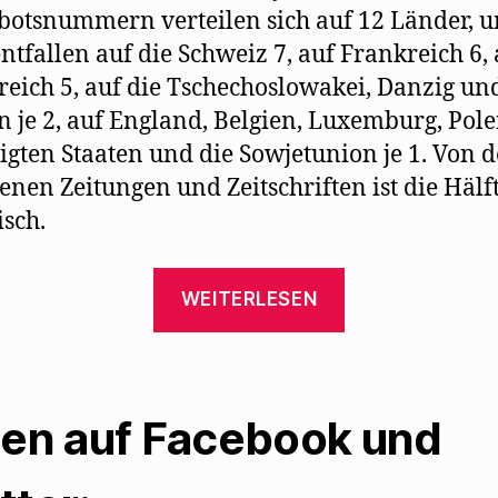
botsnummern verteilen sich auf 12 Länder, 
ntfallen auf die Schweiz 7, auf Frankreich 6, 
reich 5, auf die Tschechoslowakei, Danzig un
n je 2, auf England, Belgien, Luxemburg, Pole
igten Staaten und die Sowjetunion je 1. Von 
enen Zeitungen und Zeitschriften ist die Hälf
isch.
„Verbotene
WEITERLESEN
und
geförderte
Literatur
der
len auf Facebook und
Nazis
1936“