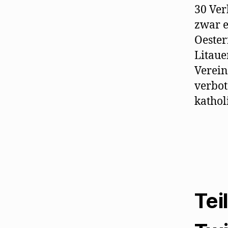
30 Ver
zwar e
Oester
Litaue
Verein
verbot
kathol
Tei