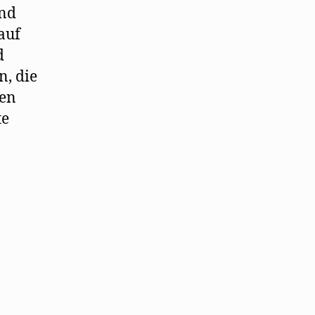
und
auf
d
n, die
den
te