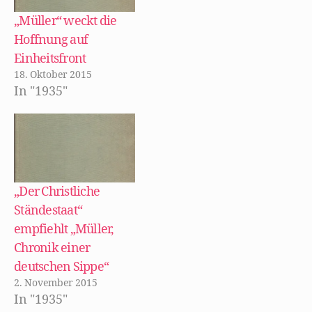
Verlages, in dem
)
e
n
t
e
1935 Walter
„Müller“ weckt die
)
u
e
Mehrings zweiter
Hoffnung auf
m
F
Roman "Müller -
Einheitsfront
e
n
Chronik einer
18. Oktober 2015
s
t
In "1935"
deutschen Sippe"
e
r
erschien. Darin
g
e
analysiert er auch,
ö
f
inwiefern das
f
n
Deutsche Reich auf
e
t
)
Österreich wegen
„Der Christliche
des Romans…
Ständestaat“
empfiehlt „Müller,
Chronik einer
deutschen Sippe“
2. November 2015
In "1935"