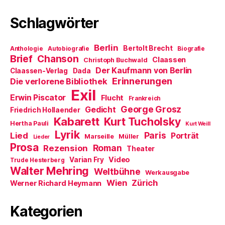
Schlagwörter
Berlin
Bertolt Brecht
Anthologie
Autobiografie
Biografie
Brief
Chanson
Claassen
Christoph Buchwald
Der Kaufmann von Berlin
Claassen-Verlag
Dada
Erinnerungen
Die verlorene Bibliothek
Exil
Erwin Piscator
Flucht
Frankreich
George Grosz
Gedicht
Friedrich Hollaender
Kabarett
Kurt Tucholsky
Hertha Pauli
Kurt Weill
Lyrik
Paris
Lied
Porträt
Marseille
Müller
Lieder
Prosa
Roman
Rezension
Theater
Video
Varian Fry
Trude Hesterberg
Walter Mehring
Weltbühne
Werkausgabe
Wien
Zürich
Werner Richard Heymann
Kategorien