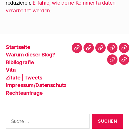
reduzieren.
Erfahre, wie deine Kommentardaten
verarbeitet werden.
Startseite
Startseite
Warum
Bibliografie
Vita
Zi
Warum dieser Blog?
dieser
|
Bibliografie
Impres
Re
Blog?
T
Vita
Zitate | Tweets
Impressum/Datenschutz
Rechteanfrage
Suche
nach: