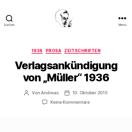
Suchen
Menü
Walter
Mehring
Kategorien
1936
PROSA
ZEITSCHRIFTEN
Verlagsankündigung
von „Müller“ 1936
Von
Andreas
10. Oktober 2015
Beitragsautor
Beitragsdatum
zu
Keine Kommentare
Verlagsankündigun
von
„Müller“
1936