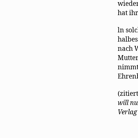
wieder
hat ih
ln sol
halbes
nach W
Mutter
nimmt 
Ehrenb
(zitier
will n
Verlag