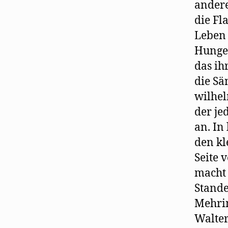
andere
die Fl
Leben 
Hunge
das ih
die Sä
wilhel
der jed
an. In
den kl
Seite 
macht 
Stande
Mehrin
Walter