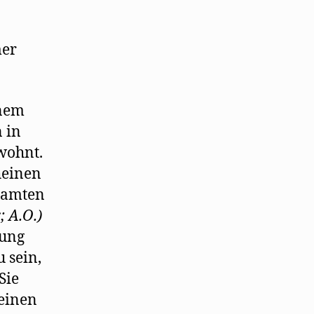
mer
inem
 in
wohnt.
heinen
eamten
; A.O.)
gung
 sein,
Sie
 einen