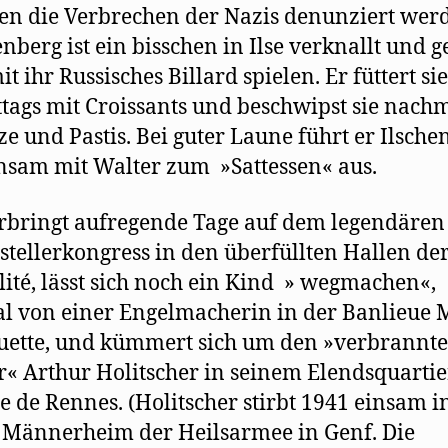
en die Verbrechen der Nazis denunziert werd
berg ist ein bisschen in Ilse verknallt und g
t ihr Russisches Billard spielen. Er füttert sie
tags mit Croissants und beschwipst sie nachm
ze und Pastis. Bei guter Laune führt er Ilsche
sam mit Walter zum »Sattessen« aus.
erbringt aufregende Tage auf dem legendären
tstellerkongress in den überfüllten Hallen de
ité, lässt sich noch ein Kind » wegmachen«,
l von einer Engelmacherin in der Banlieue 
uette, und kümmert sich um den »verbrannt
r« Arthur Holitscher in seinem Elendsquartie
e de Rennes. (Holitscher stirbt 1941 einsam i
Männerheim der Heilsarmee in Genf. Die