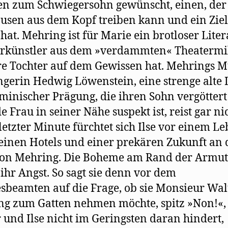
n zum Schwiegersohn gewünscht, einen, der 
ausen aus dem Kopf treiben kann und ein Zie
hat. Mehring ist für Marie ein brotloser Lite
rkünstler aus dem »verdammten« Theatermil
re Tochter auf dem Gewissen hat. Mehrings Mu
ngerin Hedwig Löwenstein, eine strenge alte
minischer Prägung, die ihren Sohn vergötter
e Frau in seiner Nähe suspekt ist, reist gar nic
 letzter Minute fürchtet sich Ilse vor einem Le
einen Hotels und einer prekären Zukunft an 
von Mehring. Die Boheme am Rand der Armut
ihr Angst. So sagt sie denn vor dem
sbeamten auf die Frage, ob sie Monsieur Wal
g zum Gatten nehmen möchte, spitz »Non!«,
 und Ilse nicht im Geringsten daran hindert,