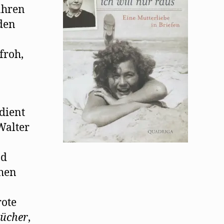
Winter
ahren
in
iden
Paris
froh,
dient
Walter
nd
hen
rote
ücher
,