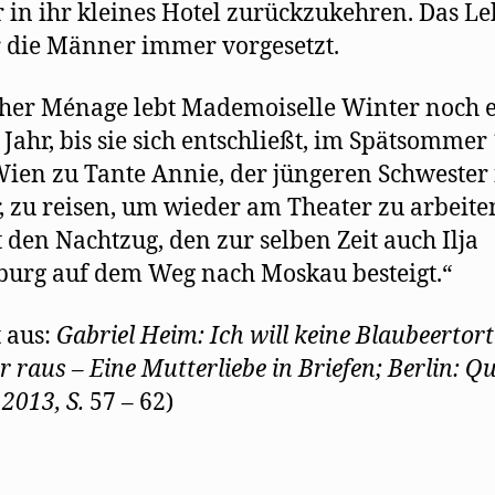
 in ihr kleines Hotel zurückzukehren. Das L
r die Männer immer vorgesetzt.
cher Ménage lebt Mademoiselle Winter noch 
 Jahr, bis sie sich entschließt, im Spätsommer
ien zu Tante Annie, der jüngeren Schwester 
, zu reisen, um wieder am Theater zu arbeiten
den Nachtzug, den zur selben Zeit auch Ilja
urg auf dem Weg nach Moskau besteigt.“
t aus:
Gabriel Heim: Ich will keine Blaubeertort
ur raus – Eine Mutterliebe in Briefen; Berlin: Q
 2013, S.
57 – 62)