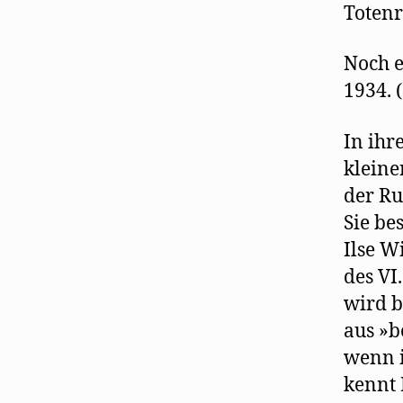
Totenr
Noch e
1934. 
In ihr
kleine
der Ru
Sie be
Ilse W
des VI
wird b
aus »b
wenn i
kennt 