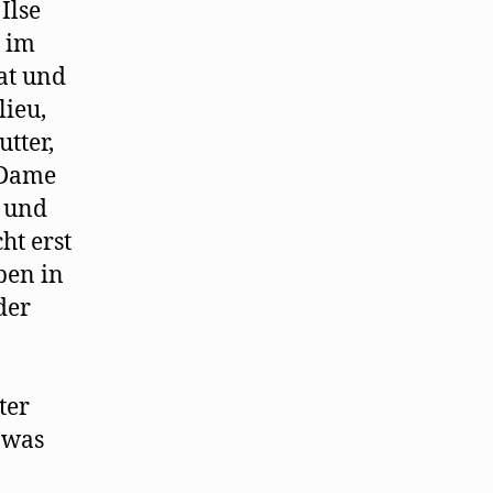
Ilse
l im
rat und
ieu,
tter,
 Dame
t und
ht erst
ben in
der
ter
 was