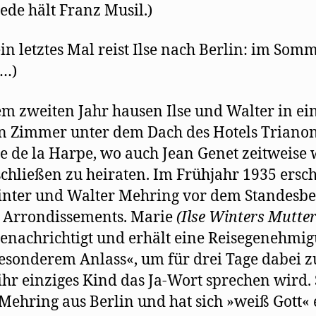
ede hält Franz Musil.)
in letztes Mal reist Ilse nach Berlin: im Som
(…)
em zweiten Jahr hausen Ilse und Walter in e
n Zimmer unter dem Dach des Hotels Trianon
e de la Harpe, wo auch Jean Genet zeitweise 
schließen zu heiraten. Im Frühjahr 1935 ersc
inter und Walter Mehring vor dem Standesb
. Arrondissements. Marie
(Ilse Winters Mutter
enachrichtigt und erhält eine Reisegenehmi
esonderem Anlass«, um für drei Tage dabei zu
hr einziges Kind das Ja-Wort sprechen wird. 
Mehring aus Berlin und hat sich »weiß Gott«