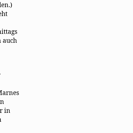
en.)
eht
ittags
n auch
r
Marnes
en
r in
n