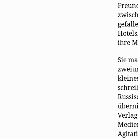
Freund
zwisch
gefall
Hotels
ihre M
Sie ma
zweiun
kleine
schrei
Russis
übern
Verlag
Medien
Agitat