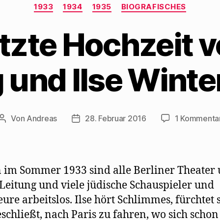
Kategorien
1933
1934
1935
BIOGRAFISCHES
tzte Hochzeit 
und Ilse Winter
Von
Andreas
28. Februar 2016
1 Kommenta
Beitragsautor
Beitragsdatum
 im Sommer 1933 sind alle Berliner Theater 
Leitung und viele jüdische Schauspieler und
eure arbeitslos. Ilse hört Schlimmes, fürchtet 
schließt, nach Paris zu fahren, wo sich schon