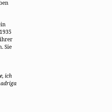
eben
ein
 1935
ihrer
. Sie
e, ich
uadriga