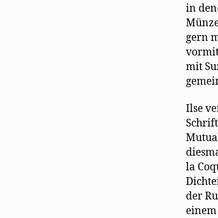
in den
Münzen
gern mi
vormit
mit Su
gemein
Ilse v
Schrif
Mutual
diesma
la Coq
Dichte
der Ru
einem 