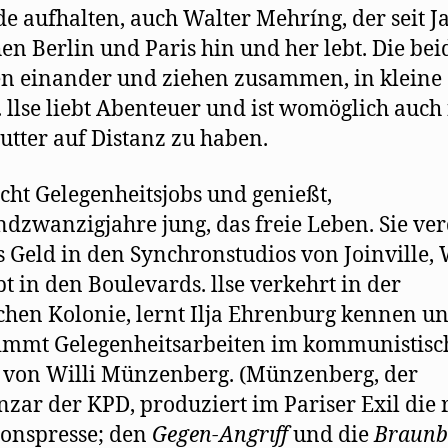
e aufhalten, auch Walter Mehríng, der seit J
en Berlin und Paris hin und her lebt. Die be
en einander und ziehen zusammen, in kleine
. llse liebt Abenteuer und ist womöglich auch 
utter auf Distanz zu haben.
cht Gelegenheitsjobs und genießt,
dzwanzigjahre jung, das freie Leben. Sie ver
s Geld in den Synchronstudios von Joinville, 
bt in den Boulevards. llse verkehrt in der
chen Kolonie, lernt Ilja Ehrenburg kennen u
immt Gelegenheitsarbeiten im kommunistisc
 von Willi Münzenberg. (Münzenberg, der
zar der KPD, produziert im Pariser Exil die 
ionspresse; den
Gegen-Angrıff
und die
Braunb